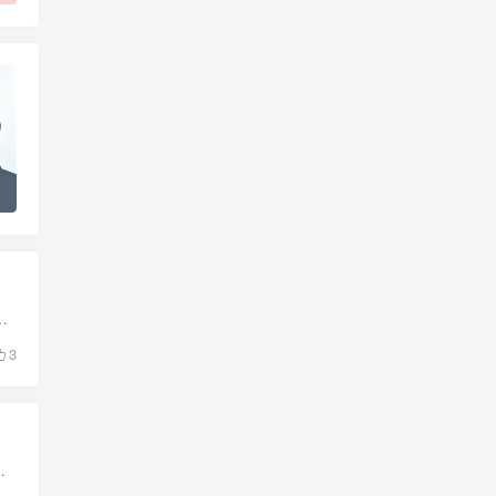
功时，请珍惜那阵阵掌声。 2、昨天已经过去，明天还未到来，我们要好好把握今天，为今天喝彩，...
3
。《道德经》 大意：狂风刮不了一早上，暴雨下不了一整天。 3挫其...