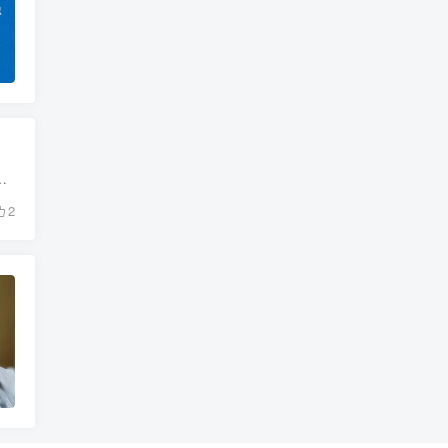
过15年的研究成果，设计出简短而有效的6步骤「立即影响法」。立即影响法是唯一经过科学验证，...
2