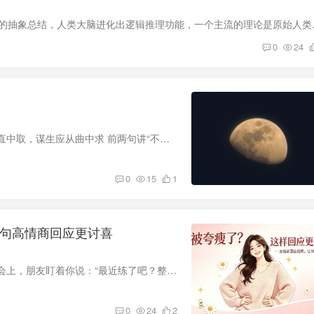
1.抽象性思维培养 逻辑大致可以理解为对
0
24
木以不材得终其天年，人以无为而成其有为，论才当向直中取，谋生应从曲中求 前两句讲“不材”“无为”的生存智慧，后两句则划分了“论才”与“谋生”的不同路径——面对自己的才华，要坚持正直...
0
15
1
3句高情商回应更讨喜
电梯里，同事看了你一眼：“哎呀，你是不是瘦了？” 聚会上，朋友盯着你说：“最近练了吧？整个人状态不一样了！” 过年回家，亲戚拉着你：“瘦了不少啊，是不是工作太累了？” 这时候，你怎么...
0
24
2