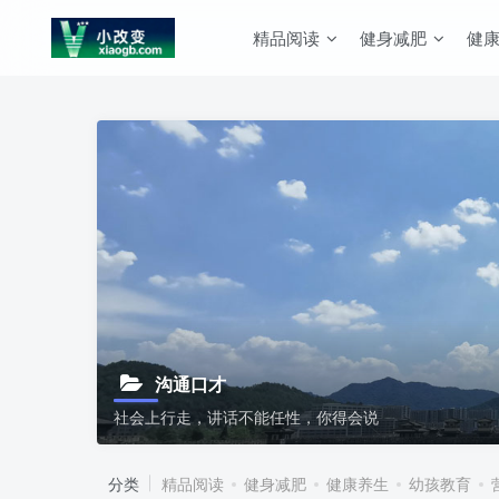
精品阅读
健身减肥
健
沟通口才
社会上行走，讲话不能任性，你得会说
分类
精品阅读
健身减肥
健康养生
幼孩教育