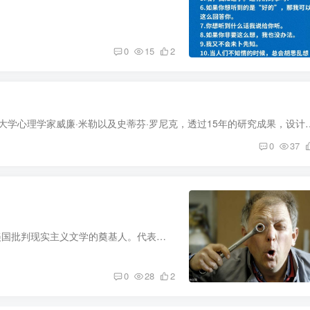
0
15
2
你相信只要7 分钟，就能让你产生改变的动机吗？ 耶鲁大学心理学家威廉·米勒以及史蒂芬·罗尼克，透
0
37
马克·吐温（Mark Twain），美国作家、演说家，他是美国批判现实主义文学的奠基人。代表作品有小说《百万英镑》、《哈克贝利·费恩历险记》、《汤姆·索亚历险记》等。 马克·吐温趣闻趣事 1、...
0
28
2