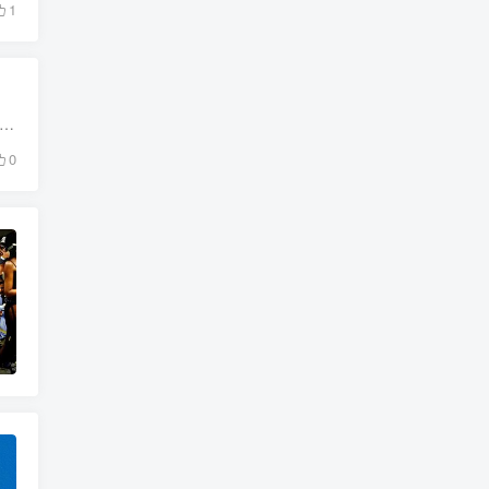
1
来讲，在人际沟通中，总有无尽的问题，每天都要去苦思答案；需要即兴演讲时，总是感觉手脚忙乱、力不从心！ 很多的演讲高手，看似他们是即兴发挥，并且说的恰到好处。其实，他们只...
0