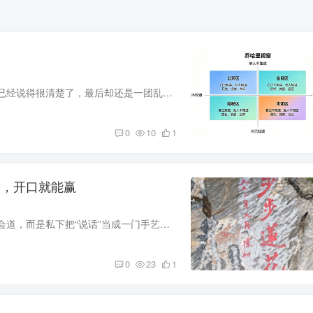
你有没有过这样的时刻？在团队里分工合作，明明觉得已经说得很清楚了，最后却还是一团乱麻；又或者，别人无意中的一句评价，让你突然意识到“原来我在大家眼里是这样的”。这些困惑的根源，往往...
0
10
1
功，开口就能赢
你有没有发现，那些说话有份量的人，并不是天生能说会道，而是私下把“说话”当成一门手艺在练。 戴尔·卡耐基说过一句话，一针见血：“一个人的成功，15%靠专业知识，85%靠人际沟通。” 这85%...
0
23
1