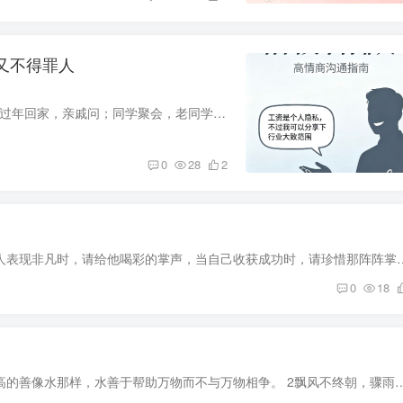
又不得罪人
“你一个月挣多少钱啊？” 这句话，你是不是经常听到？ 过年回家，亲戚问；同学聚会，老同学问；同事闲聊，也有人试探着问。 说实话，工资是个很私人的事儿。说多了，怕别人嫉妒、找你借钱；说...
0
28
2
1、朋友，当别人身处困境时，请给他温暖的掌声;当别人表现非凡时，请给他喝彩的掌声，当自己收获成
0
18
1上善若水，水善利万物而不争。《道德经》 大意：最高的善像水那样，水善于帮助万物而不与万物相争。 2飘风不终朝，骤雨不终日