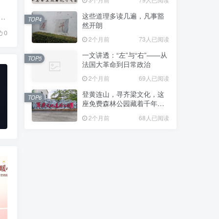
这些道理多读几遍，凡事豁
具体事物规律的抽象总结，人类大脑进化出逻辑推理功能，一个主流的理论是原始人类在追捕猎物过程中需要根据猎物足迹，习性和环境的各种规律分析出猎物所...
TOP4
然开朗
0
2个月前
73人已阅读
一文讲透：“左”与“右”——从
TOP5
法国大革命到日常政治
2个月前
69人已阅读
登黄连山，寻齐梁文化，这
TOP6
座免费森林公园藏着千年风
雅与山野诗意
2个月前
68人已阅读