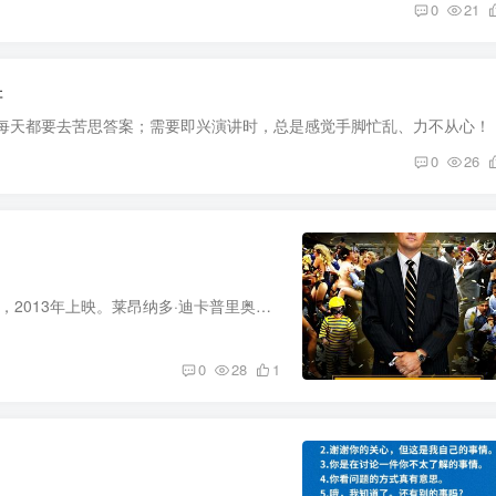
0
21
讲
对于职场人士
0
26
《华尔街之狼》是马丁·斯科塞斯执导的传记犯罪喜剧片，2013年上映。莱昂纳多·迪卡普里奥、玛格特·罗比、乔纳·希尔领衔主演。影片改编自华尔街股票经纪人乔丹·贝尔福特的同名回忆录，讲述他...
0
28
1