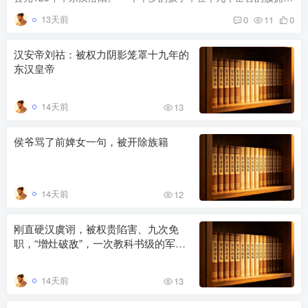
13天前
0
11
0
汉安帝刘祜：被权力阴影笼罩十九年的
东汉皇帝
14天前
13
侯爷骂了前婢女一句，被开除族籍
14天前
12
刚直硬汉虞诩，被权贵陷害、九次免
职，“增灶破敌”，一次教科书级的军事
反向操作
14天前
13