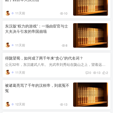
11天前
10
东汉版“权力的游戏”：一场由宦官与士
大夫决斗引发的帝国崩塌
11天前
8
得陇望蜀，如何成了两千年来“贪心”的代名词？
公元32年，东汉建武八年。 光武帝刘秀站在陇山之上，望着远处起伏的山峦，心中百感交集。 眼前的西城（今陕西安康西北）尚未攻克，而更远处的蜀地，还盘踞着另一个劲敌公孙述。仗，似乎永远打不...
11天前
0
13
2
被诸葛亮骂了千年的汉桓帝，到底冤不
冤
12天前
13