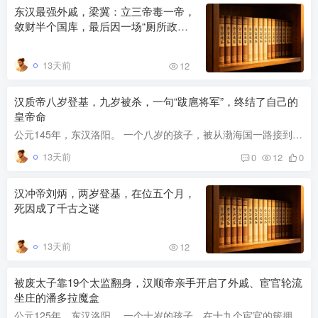
东汉最强外戚，梁冀：立三帝毒一帝，
敛财半个国库，最后因一场“厕所政变”
满门覆灭
13天前
12
汉质帝八岁登基，九岁被杀，一句“跋扈将军”，终结了自己的
皇帝命
公元145年，东汉洛阳。 一个八岁的孩子，被从渤海国一路接到了京城。他叫刘缵，汉章帝的玄孙，渤海孝王刘鸿的儿子。他本是一个与皇位无缘的远支宗室，却因为上一任皇帝——汉冲帝刘炳——两岁夭...
13天前
0
12
0
汉冲帝刘炳，两岁登基，在位五个月，
死因成了千古之谜
13天前
12
被废太子靠19个太监翻身，汉顺帝亲手开启了外戚、宦官轮流
坐庄的潘多拉魔盒
公元125年，东汉洛阳。 一个十岁的孩子，在十九个宦官的簇拥下，坐上了龙椅。 他叫刘保，是汉安帝刘祜唯一的儿子。一年前，他还是被废黜的太子。一年后，他却成了东汉的第八位皇帝。 但他很快发...