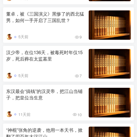
董卓，被《三国演义》黑惨了的西北猛
男，如何一手开启了三国乱世？
5天前
9
汉少帝，在位136天，被毒死时年仅15
岁，死后葬在太监墓里
5天前
7
东汉最会“搞钱”的汉灵帝，把江山当铺
子，把皇位当生意
11天前
10
“神棍”张角的逆袭，他用一本天书，掀
翻了四百年大汉江山