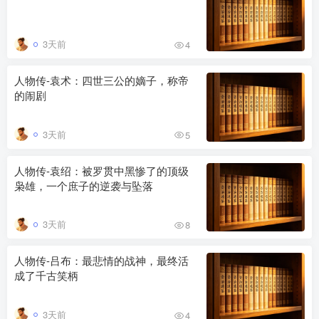
3天前
4
人物传-袁术：四世三公的嫡子，称帝
的闹剧
3天前
5
人物传-袁绍：被罗贯中黑惨了的顶级
枭雄，一个庶子的逆袭与坠落
3天前
8
人物传-吕布：最悲情的战神，最终活
成了千古笑柄
3天前
4