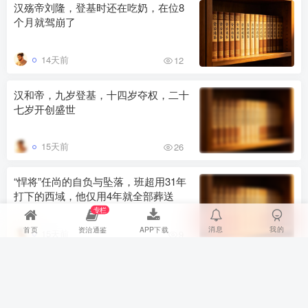
汉殇帝刘隆，登基时还在吃奶，在位8
个月就驾崩了
14天前
12
汉和帝，九岁登基，十四岁夺权，二十
七岁开创盛世
15天前
26
“悍将”任尚的自负与坠落，班超用31年
打下的西域，他仅用4年就全部葬送
专栏
消息
我的
首页
资治通鉴
APP下载
15天前
9
汉章帝，开创了东汉最后的盛世，却也
亲手埋下了王朝崩塌的种子