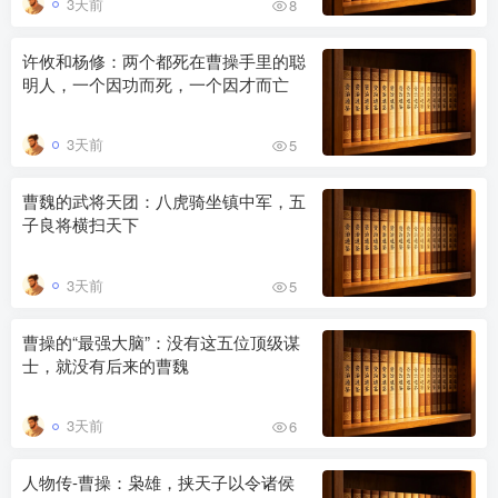
3天前
8
许攸和杨修：两个都死在曹操手里的聪
明人，一个因功而死，一个因才而亡
3天前
5
曹魏的武将天团：八虎骑坐镇中军，五
子良将横扫天下
3天前
5
曹操的“最强大脑”：没有这五位顶级谋
士，就没有后来的曹魏
3天前
6
人物传-曹操：枭雄，挟天子以令诸侯