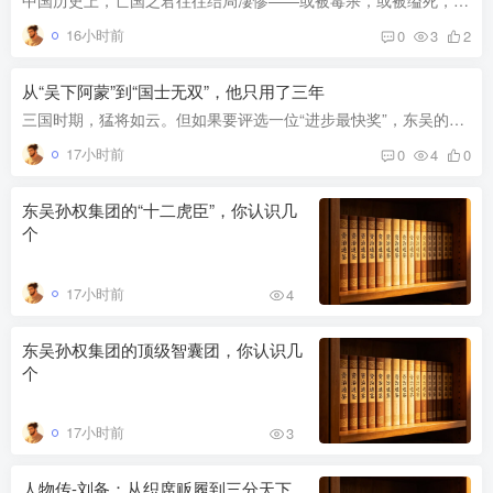
中国历史上，亡国之君往往结局凄惨——或被毒杀，或被缢死，或被迫自杀。 但有一个人例外。 他九岁登基，四十岁禅位，五十四岁寿终正寝。他当了三十一年皇帝，却一天实权都没握过；他被三拨权臣...
16小时前
0
3
2
从“吴下阿蒙”到“国士无双”，他只用了三年
三国时期，猛将如云。但如果要评选一位“进步最快奖”，东吴的吕蒙绝对当之无愧。 他早年不爱读书，被人戏称为“吴下阿蒙”；后来发愤苦读，让东吴首席战略家鲁肃都惊掉下巴，感叹“学识英博，...
17小时前
0
4
0
东吴孙权集团的“十二虎臣”，你认识几
个
17小时前
4
东吴孙权集团的顶级智囊团，你认识几
个
17小时前
3
人物传-刘备：从织席贩履到三分天下