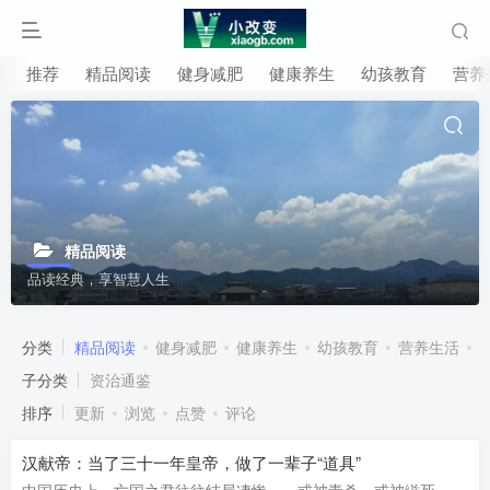
推荐
精品阅读
健身减肥
健康养生
幼孩教育
营养
精品阅读
品读经典，享智慧人生
分类
精品阅读
健身减肥
健康养生
幼孩教育
营养生活
子分类
资治通鉴
排序
更新
浏览
点赞
评论
汉献帝：当了三十一年皇帝，做了一辈子“道具”