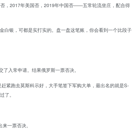
英国否，2017年美国否，2019年中国否——五常轮流坐庄，配合得
真金白银，可都是实打实的。盘一盘这笔账，你会看到一个比段子
󠄝󠄠󠄧󠄐󠄡󠄠󠄪󠄥󠄤󠄪󠄠󠄥󠅬󠅨󠅙󠅑󠅟󠅗󠅒󠄞󠅓󠅟󠅝󠄐󠇕󠆠󠅿󠇖󠆄󠆩󠇕󠅿󠆈󠇗󠆭󠆁󠄐󠇗󠅹󠅸󠇖󠆍󠅳󠇖󠅹󠅰󠇖󠆌󠅹
赶紧跑去莫斯科示好，大手笔签下军购大单，最出名的就是S-
󠄐󠇗󠅹󠅸󠇖󠆍󠅳󠇖󠅹󠅰󠇖󠆌󠅹
出来一票否决。