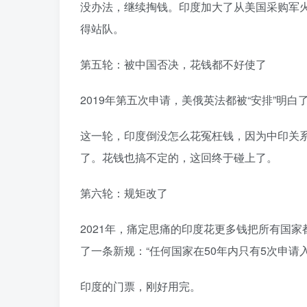
没办法，继续掏钱。印度加大了从美国采购军火
得站队。󠄹󠅀󠄪󠄢󠄡󠄦󠄞󠄧󠄣󠄞󠄢󠄡󠄧󠄞󠄡󠄢󠄢󠅬󠅅󠅃󠄵󠅂󠄪󠅗󠅥󠅕󠅣󠅤󠅬󠅄󠄹󠄽󠄵󠄪󠄢󠄠󠄢󠄦󠄝󠄠󠄨󠄝󠄠󠄧󠄐󠄡󠄠󠄪󠄥󠄤󠄪󠄠󠄥󠅬󠅨󠅙󠅑󠅟󠅗󠅒󠄞󠅓󠅟󠅝󠄐󠇕󠆠󠅿󠇖󠆄󠆩󠇕󠅿󠆈󠇗󠆭󠆁󠄐󠇗󠅹󠅸󠇖󠆍󠅳󠇖󠅹󠅰󠇖󠆌󠅹
第五轮：被中国否决，花钱都不好使了
2019年第五次申请，美俄英法都被“安排”明白了，前所未有地四票全过。结果中国一票否决。󠄹󠅀󠄪󠄢󠄡󠄦󠄞󠄧󠄣󠄞󠄢󠄡󠄧󠄞󠄡󠄢󠄢󠅬󠅅󠅃󠄵󠅂󠄪󠅗󠅥󠅕󠅣󠅤󠅬󠅄󠄹󠄽󠄵󠄪
这一轮，印度倒没怎么花冤枉钱，因为中印关
了。花钱也搞不定的，这回终于碰上了。󠄹󠅀󠄪󠄢󠄡󠄦󠄞󠄧󠄣󠄞󠄢󠄡󠄧󠄞󠄡󠄢󠄢󠅬󠅅󠅃󠄵󠅂󠄪󠅗󠅥󠅕󠅣󠅤󠅬󠅄󠄹󠄽󠄵󠄪󠄢󠄠󠄢󠄦󠄝󠄠󠄨󠄝󠄠󠄧󠄐󠄡󠄠󠄪󠄥󠄤󠄪󠄠󠄥󠅬󠅨󠅙󠅑󠅟󠅗󠅒󠄞󠅓󠅟󠅝󠄐󠇕󠆠󠅿󠇖󠆄󠆩󠇕󠅿󠆈󠇗󠆭󠆁󠄐󠇗󠅹󠅸󠇖󠆍󠅳󠇖󠅹󠅰󠇖󠆌󠅹
第六轮：规矩改了
2021年，痛定思痛的印度花更多钱把所有国
了一条新规：“任何国家在50年内只有5次申请入常的机会。”󠄹󠅀󠄪󠄢󠄡󠄦󠄞󠄧󠄣󠄞󠄢󠄡󠄧󠄞󠄡󠄢󠄢󠅬󠅅󠅃󠄵󠅂󠄪󠅗󠅥󠅕󠅣󠅤󠅬󠅄󠄹󠄽󠄵󠄪󠄢󠄠󠄢󠄦󠄝󠄠󠄨󠄝󠄠󠄧󠄐󠄡󠄠󠄪󠄥󠄤󠄪󠄠󠄥󠅬󠅨󠅙󠅑󠅟󠅗󠅒󠄞󠅓󠅟󠅝󠄐󠇕󠆠
印度的门票，刚好用完。