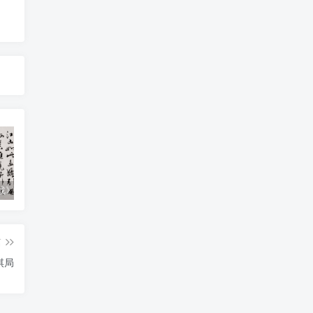
战》(全文）
一文讲透：“左”与“右”——从法国大革命到日常政治
《影响力》读书笔记
篇
棋局