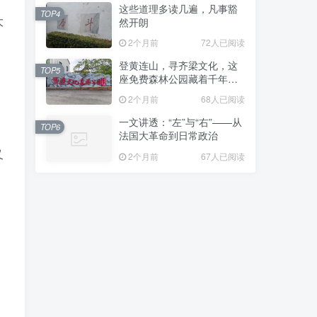
这些道理多读几遍，凡事豁
TOP4
大
然开朗
2个月前
72人已阅读
登黄连山，寻齐梁文化，这
TOP5
座免费森林公园藏着千年风
雅与山野诗意
2个月前
68人已阅读
一文讲透：“左”与“右”——从
TOP6
法国大革命到日常政治
又
2个月前
67人已阅读