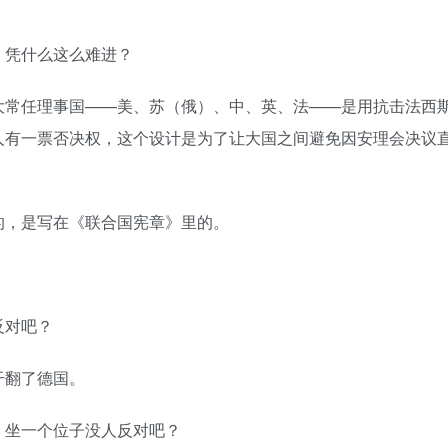
，凭什么这么难进？
大常任理事国——美、苏（俄）、中、英、法——是用抗击法西
人有一票否决权，这个设计是为了让大国之间避免因安理会决议
󠄠󠄪󠄥󠄤󠄪󠄠󠄥󠅬󠅨󠅙󠅑󠅟󠅗󠅒󠄞󠅓󠅟󠅝󠄐󠇕󠆠󠅿󠇖󠆄󠆩󠇕󠅿󠆈󠇗󠆭󠆁󠄐󠇗󠅹󠅸󠇖󠆍󠅳󠇖󠅹󠅰󠇖󠆌󠅹
反对吧？
干翻了德国。
󠅬󠅨󠅙󠅑󠅟󠅗󠅒󠄞󠅓󠅟󠅝󠄐󠇕󠆠󠅿󠇖󠆄󠆩󠇕󠅿󠆈󠇗󠆭󠆁󠄐󠇗󠅹󠅸󠇖󠆍󠅳󠇖󠅹󠅰󠇖󠆌󠅹