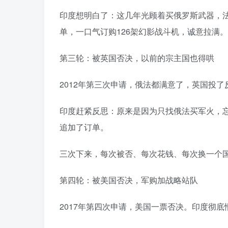
印度想明白了：这几年光顾着买俄罗斯武器，
单，一口气订购126架幻影战斗机，诚意拉满。󠄹󠅀󠄪󠄢󠄡󠄦󠄞󠄧󠄣󠄞󠄢󠄡󠄧󠄞󠄡󠄢󠄢󠅬󠅅󠅃󠄵󠅂󠄪󠅗󠅥󠅕󠅣󠅤󠅬󠅄󠄹󠄽󠄵󠄪󠄢󠄠󠄢󠄦󠄝󠄠󠄨󠄝󠄠󠄧󠄐󠄡󠄠󠄪󠄥󠄤󠄪󠄠󠄥󠅬󠅨󠅙󠅑󠅟󠅗󠅒󠄞󠅓󠅟󠅝󠄐󠇕󠆠󠅿󠇖󠆄󠆩󠇕󠅿󠆈󠇗󠆭󠆁󠄐󠇗󠅹󠅸󠇖󠆍󠅳󠇖󠅹󠅰󠇖󠆌󠅹
第三轮：被英国否决，以前的宗主国也得哄
2012年第三次申请，俄法都满意了，英国投了
印度赶紧反思：原来是因为只找俄法买军火，
追加了订单。󠄹󠅀󠄪󠄢󠄡󠄦󠄞󠄧󠄣󠄞󠄢󠄡󠄧󠄞󠄡󠄢󠄢󠅬󠅅󠅃󠄵󠅂󠄪󠅗󠅥󠅕󠅣󠅤󠅬󠅄󠄹󠄽󠄵󠄪󠄢󠄠󠄢󠄦󠄝󠄠󠄨󠄝󠄠󠄧󠄐󠄡󠄠󠄪󠄥󠄤󠄪󠄠󠄥󠅬󠅨󠅙󠅑󠅟󠅗󠅒󠄞󠅓󠅟󠅝󠄐󠇕󠆠󠅿󠇖󠆄󠆩󠇕󠅿󠆈󠇗󠆭󠆁󠄐󠇗󠅹󠅸󠇖󠆍󠅳󠇖󠅹󠅰󠇖󠆌󠅹
三次下来，每次被否、每次花钱、每次换一个国家否。这剧本，印度愣是没看透。󠄹󠅀󠄪󠄢󠄡󠄦󠄞󠄧󠄣󠄞󠄢󠄡󠄧󠄞󠄡󠄢󠄢󠅬󠅅󠅃󠄵󠅂󠄪󠅗󠅥󠅕󠅣󠅤󠅬󠅄󠄹󠄽󠄵󠄪󠄢󠄠󠄢󠄦󠄝󠄠󠄨󠄝󠄠󠄧
第四轮：被美国否决，军购加战略站队
2017年第四次申请，美国一票否决。印度彻底懵了：不是刚买了美国装备吗？印太战略不也在配合吗？󠄹󠅀󠄪󠄢󠄡󠄦󠄞󠄧󠄣󠄞󠄢󠄡󠄧󠄞󠄡󠄢󠄢󠅬󠅅󠅃󠄵󠅂󠄪󠅗󠅥󠅕󠅣󠅤