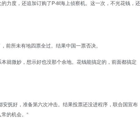
的力度，还追加订购了P-8I海上侦察机。这一次，不光花钱，
󠄠󠄢󠄦󠄝󠄠󠄨󠄝󠄠󠄧󠄐󠄡󠄠󠄪󠄥󠄤󠄪󠄠󠄥󠅬󠅨󠅙󠅑󠅟󠅗󠅒󠄞󠅓󠅟󠅝󠄐󠇕󠆠󠅿󠇖󠆄󠆩󠇕󠅿󠆈󠇗󠆭󠆁󠄐󠇗󠅹󠅸󠇖󠆍󠅳󠇖󠅹󠅰󠇖󠆌󠅹
系本就微妙，想示好也没那个余地。花钱能搞定的，前面都搞定
家都安抚好，准备第六次冲击。结果投票还没进程序，联合国宣布
󠇖󠆄󠆩󠇕󠅿󠆈󠇗󠆭󠆁󠄐󠇗󠅹󠅸󠇖󠆍󠅳󠇖󠅹󠅰󠇖󠆌󠅹