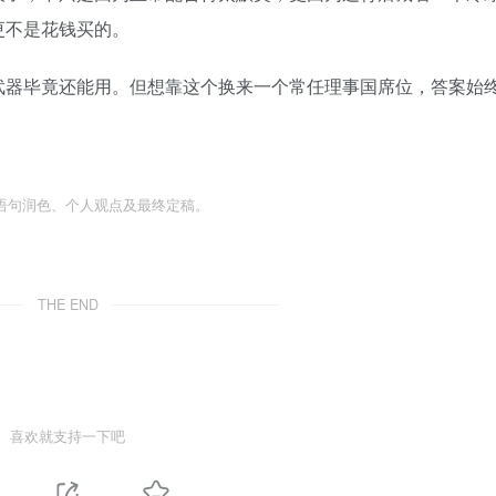
󠅝󠄐󠇕󠆠󠅿󠇖󠆄󠆩󠇕󠅿󠆈󠇗󠆭󠆁󠄐󠇗󠅹󠅸󠇖󠆍󠅳󠇖󠅹󠅰󠇖󠆌󠅹
武器毕竟还能用。但想靠这个换来一个常任理事国席位，答案始
󠄪󠄠󠄥󠅬󠅨󠅙󠅑󠅟󠅗󠅒󠄞󠅓󠅟󠅝󠄐󠇕󠆠󠅿󠇖󠆄󠆩󠇕󠅿󠆈󠇗󠆭󠆁󠄐󠇗󠅹󠅸󠇖󠆍󠅳󠇖󠅹󠅰󠇖󠆌󠅹
THE END
喜欢就支持一下吧