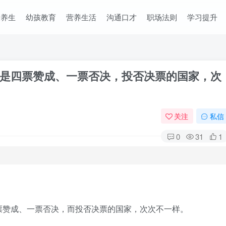
康养生
幼孩教育
营养生活
沟通口才
职场法则
学习提升
是四票赞成、一票否决，投否决票的国家，次
关注
私信
0
31
1
󠄽󠄵󠄪󠄢󠄠󠄢󠄦󠄝󠄠󠄨󠄝󠄠󠄧󠄐󠄡󠄠󠄪󠄥󠄤󠄪󠄠󠄥󠅬󠅨󠅙󠅑󠅟󠅗󠅒󠄞󠅓󠅟󠅝󠄐󠇕󠆠󠅿󠇖󠆄󠆩󠇕󠅿󠆈󠇗󠆭󠆁󠄐󠇗󠅹󠅸󠇖󠆍󠅳󠇖󠅹󠅰󠇖󠆌󠅹