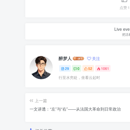
点赞
1
Live ever
把活
醉梦人
关注
29
0
52
1061
行至水穷处，坐看云起时
上一篇
一文讲透：“左”与“右”——从法国大革命到日常政治