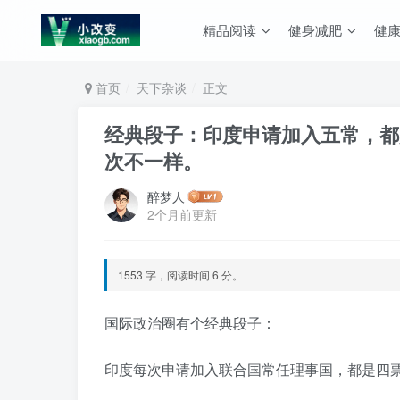
精品阅读
健身减肥
健
首页
天下杂谈
正文
经典段子：印度申请加入五常，都
次不一样。
醉梦人
2个月前更新
1553 字，阅读时间 6 分。
国际政治圈有个经典段子：
印度每次申请加入联合国常任理事国，都是四票赞成、一票否决，而投否决票的国家，次次不一样。󠄹󠅀󠄪󠄢󠄡󠄦󠄞󠄧󠄣󠄞󠄢󠄡󠄧󠄞󠄡󠄢󠄢󠅬󠅅󠅃󠄵󠅂󠄪󠅗󠅥󠅕󠅣󠅤󠅬󠅄