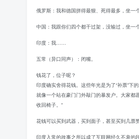
俄罗斯：我和德国拼得最狠、死得最多，坐一
中国：我跟你们四个都干过架，没输过，坐一个位子没人敢反对吧？󠄹󠅀󠄪󠄢󠄡󠄦󠄞󠄧󠄣󠄞󠄢󠄡󠄧󠄞󠄡󠄢󠄢󠅬󠅅󠅃󠄵󠅂󠄪󠅗󠅥󠅕󠅣󠅤󠅬󠅄󠄹󠄽󠄵󠄪󠄢󠄠󠄢󠄦󠄝󠄠󠄨󠄝󠄠󠄧󠄐󠄡󠄠󠄪󠄥󠄤󠄪󠄠󠄥󠅬󠅨󠅙󠅑
印度：我……
五常（异口同声）：闭嘴。
钱花了，位子呢？
印度确实舍得花钱。这些年光是为了“补票”下
就像一个站在豪门门外敲门的暴发户。大家都
收回椅子。”󠄹󠅀󠄪󠄢󠄡󠄦󠄞󠄧󠄣󠄞󠄢󠄡󠄧󠄞󠄡󠄢󠄢󠅬󠅅󠅃󠄵󠅂󠄪󠅗󠅥󠅕󠅣󠅤󠅬󠅄󠄹󠄽󠄵󠄪󠄢󠄠󠄢󠄦󠄝󠄠󠄨󠄝󠄠󠄧󠄐󠄡󠄠󠄪󠄥󠄤󠄪󠄠󠄥󠅬󠅨󠅙󠅑󠅟󠅗󠅒󠄞󠅓󠅟󠅝󠄐󠇕󠆠󠅿󠇖󠆄󠆩󠇕󠅿󠆈󠇗󠆭󠆁󠄐󠇗󠅹󠅸󠇖󠆍󠅳󠇖󠅹󠅰󠇖󠆌󠅹
花钱可以买到武器，买到面子，甚至买到几票赞成——但永远买不来那个靠历史、实力和战争铸成的座位。󠄹󠅀󠄪󠄢󠄡󠄦󠄞󠄧󠄣󠄞󠄢󠄡󠄧󠄞󠄡󠄢󠄢󠅬󠅅󠅃󠄵󠅂󠄪󠅗󠅥󠅕
印度入常的故事之所以成了互联网经久不衰的