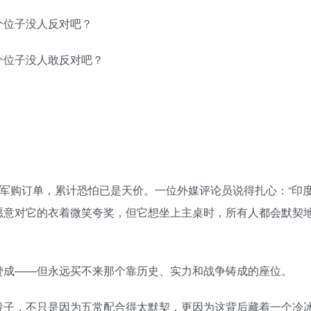
个位子没人反对吧？
󠅟󠅗󠅒󠄞󠅓󠅟󠅝󠄐󠇕󠆠󠅿󠇖󠆄󠆩󠇕󠅿󠆈󠇗󠆭󠆁󠄐󠇗󠅹󠅸󠇖󠆍󠅳󠇖󠅹󠅰󠇖󠆌󠅹
的军购订单，累计恐怕已是天价。一位外媒评论员说得扎心：“印
愿意对它的衣着微笑夸奖，但它想坐上主桌时，所有人都会默契
󠅣󠅤󠅬󠅄󠄹󠄽󠄵󠄪󠄢󠄠󠄢󠄦󠄝󠄠󠄨󠄝󠄠󠄧󠄐󠄡󠄠󠄪󠄥󠄤󠄪󠄠󠄥󠅬󠅨󠅙󠅑󠅟󠅗󠅒󠄞󠅓󠅟󠅝󠄐󠇕󠆠󠅿󠇖󠆄󠆩󠇕󠅿󠆈󠇗󠆭󠆁󠄐󠇗󠅹󠅸󠇖󠆍󠅳󠇖󠅹󠅰󠇖󠆌󠅹
段子，不只是因为五常配合得太默契，更因为这背后藏着一个冷