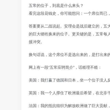
五常的位子，到底是什么来头？
看完这段花钱史，你可能想问：一个席位而已
答案要从二战说起。安理会是战后建立的，五
的巨大牺牲换来的位子。更关键的是，五常每
接冲突。󠄹󠅀󠄪󠄢󠄡󠄦󠄞󠄧󠄣󠄞󠄢󠄡󠄧󠄞󠄡󠄢󠄢󠅬󠅅󠅃󠄵󠅂󠄪󠅗󠅥󠅕󠅣󠅤󠅬󠅄󠄹󠄽󠄵󠄪󠄢󠄠󠄢󠄦󠄝󠄠󠄨󠄝󠄠󠄧󠄐󠄡󠄠󠄪󠄥󠄤󠄪󠄠󠄥󠅬󠅨󠅙󠅑󠅟󠅗󠅒󠄞󠅓󠅟󠅝󠄐󠇕󠆠󠅿󠇖󠆄󠆩󠇕󠅿󠆈󠇗󠆭󠆁󠄐󠇗󠅹󠅸󠇖󠆍󠅳󠇖󠅹󠅰󠇖󠆌󠅹
换句话说，这个席位不是选出来的，是打出来的，是写在《联合国宪章》里的。󠄹󠅀󠄪󠄢󠄡󠄦󠄞󠄧󠄣󠄞󠄢󠄡󠄧󠄞󠄡󠄢󠄢󠅬󠅅󠅃󠄵󠅂󠄪󠅗󠅥󠅕󠅣󠅤󠅬󠅄󠄹󠄽󠄵󠄪󠄢󠄠󠄢󠄦󠄝󠄠󠄨󠄝󠄠󠄧󠄐󠄡
网上有一段“五常应聘简介”，话糙理不糙：
美国：我打赢了德国和日本，坐一个位子没人
英国：我一个人撑住了欧洲最后希望，在北非
法国：我的抵抗组织为解放欧洲做了巨大贡献，坐一个位子没人反对吧？󠄹󠅀󠄪󠄢󠄡󠄦󠄞󠄧󠄣󠄞󠄢󠄡󠄧󠄞󠄡󠄢󠄢󠅬󠅅󠅃󠄵󠅂󠄪󠅗󠅥󠅕󠅣󠅤󠅬󠅄󠄹󠄽󠄵󠄪󠄢󠄠󠄢󠄦󠄝󠄠󠄨󠄝󠄠󠄧󠄐󠄡󠄠󠄪󠄥󠄤󠄪󠄠