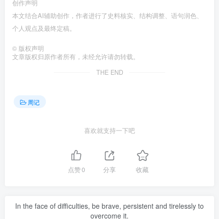
创作声明
本文结合AI辅助创作，作者进行了史料核实、结构调整、语句润色、
个人观点及最终定稿。󠄹󠅀󠄪󠄢󠄡󠄦󠄞󠄧󠄣󠄞󠄢󠄡󠄦󠄞󠄡󠄩󠅬󠅅󠅃󠄵󠅂󠄪󠅗󠅥󠅕󠅣󠅤󠅬󠅄󠄹󠄽󠄵󠄪󠄢󠄠󠄢󠄦󠄝󠄠󠄨󠄝󠄠󠄨󠄐󠄠󠄨󠄪󠄥󠄤󠄪󠄤󠄣󠅬󠅨󠅙󠅑󠅟󠅗󠅒󠄞󠅓󠅟󠅝󠄐󠇕󠆠󠅿󠇖󠆄󠆩󠇕󠅿󠆈󠇗󠆭󠆁󠄐󠇗󠅹󠅸󠇖󠆍󠅳󠇖󠅹󠅰󠇖󠆌󠅹
©
版权声明
文章版权归原作者所有，未经允许请勿转载。
THE END
周记
喜欢就支持一下吧
点赞
0
分享
收藏
In the face of difficulties, be brave, persistent and tirelessly to
overcome it.