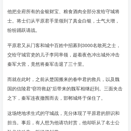
他把全府所有的金银财宝、粮食酒肉全部分发给守城将
士。将士们从平原君手里领到了真金白银，士气大增，
纷纷踊跃请战。󠄹󠅀󠄪󠄢󠄡󠄦󠄞󠄧󠄣󠄞󠄢󠄡󠄦󠄞󠄡󠄩󠅬󠅅󠅃󠄵󠅂󠄪󠅗󠅥󠅕󠅣󠅤󠅬󠅄󠄹󠄽󠄵󠄪󠄢󠄠󠄢󠄦󠄝󠄠󠄨󠄝󠄠󠄨󠄐󠄠󠄨󠄪󠄥󠄤󠄪󠄤󠄣󠅬󠅨󠅙󠅑󠅟󠅗󠅒󠄞󠅓󠅟󠅝󠄐󠇕󠆠󠅿󠇖󠆄󠆩󠇕󠅿󠆈󠇗󠆭󠆁󠄐󠇗󠅹󠅸󠇖󠆍󠅳󠇖󠅹󠅰󠇖󠆌󠅹
平原君又从门客和城中百姓中招募到3000名敢死之士，
交给守城官吏的儿子李同率领，趁着夜色冲出城外冲击
秦军大营，竟然将秦军击退了三十里。󠄹󠅀󠄪󠄢󠄡󠄦󠄞󠄧󠄣󠄞󠄢󠄡󠄦󠄞󠄡󠄩󠅬󠅅󠅃󠄵󠅂󠄪󠅗󠅥󠅕󠅣󠅤󠅬󠅄󠄹󠄽󠄵󠄪󠄢󠄠󠄢󠄦󠄝󠄠󠄨󠄝󠄠󠄨󠄐󠄠󠄨󠄪󠄥󠄤󠄪󠄤󠄣󠅬󠅨󠅙󠅑󠅟󠅗󠅒󠄞󠅓󠅟󠅝󠄐󠇕󠆠󠅿󠇖󠆄󠆩󠇕󠅿󠆈󠇗󠆭󠆁󠄐󠇗󠅹󠅸󠇖󠆍󠅳󠇖󠅹󠅰󠇖󠆌󠅹
而就在此时，之前从楚国搬来的春申君的救兵，以及魏
国的信陵君“窃符救赵”后带来的魏军相继赶到。三面夹击
之下，秦军连夜撤围而去，邯郸城终于保住了󠄹󠅀󠄪󠄢󠄡󠄦󠄞󠄧󠄣󠄞󠄢󠄡󠄦󠄞󠄡󠄩󠅬󠅅󠅃󠄵󠅂󠄪󠅗󠅥󠅕󠅣󠅤󠅬󠅄󠄹󠄽󠄵󠄪󠄢󠄠󠄢󠄦󠄝󠄠󠄨󠄝󠄠󠄨󠄐󠄠󠄨󠄪󠄥󠄤󠄪󠄤󠄣󠅬󠅨󠅙󠅑󠅟󠅗󠅒󠄞󠅓󠅟󠅝󠄐󠇕󠆠󠅿󠇖󠆄󠆩󠇕󠅿󠆈󠇗󠆭󠆁󠄐󠇗󠅹󠅸󠇖󠆍󠅳󠇖󠅹󠅰󠇖󠆌󠅹
。
这场绝地求生式的守城战，充分体现了平原君的胆识和
担当。事后，有人想为他请功封赏，他却听从了名士公