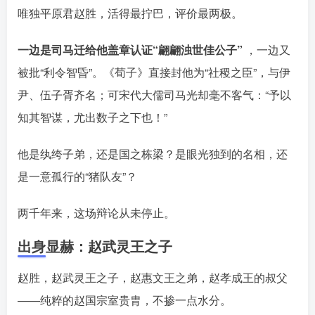
唯独平原君赵胜，活得最拧巴，评价最两极。
一边是司马迁给他盖章认证“翩翩浊世佳公子”
，一边又
被批“利令智昏”
。《荀子》直接封他为“社稷之臣”，与伊
尹、伍子胥齐名
；可宋代大儒司马光却毫不客气：“予以
知其智谋，尤出数子之下也！”󠄹󠅀󠄪󠄢󠄡󠄦󠄞󠄧󠄣󠄞󠄢󠄡󠄦󠄞󠄡󠄩󠅬󠅅󠅃󠄵󠅂󠄪󠅗󠅥󠅕󠅣󠅤󠅬󠅄󠄹󠄽󠄵󠄪󠄢󠄠󠄢󠄦󠄝󠄠󠄨󠄝󠄠󠄨󠄐󠄠󠄨󠄪󠄥󠄤󠄪󠄤󠄣󠅬󠅨󠅙󠅑󠅟󠅗󠅒󠄞󠅓󠅟󠅝󠄐󠇕󠆠󠅿󠇖󠆄󠆩󠇕󠅿󠆈󠇗󠆭󠆁󠄐󠇗󠅹󠅸󠇖󠆍󠅳󠇖󠅹󠅰󠇖󠆌󠅹
他是纨绔子弟，还是国之栋梁？是眼光独到的名相，还
是一意孤行的“猪队友”？󠄹󠅀󠄪󠄢󠄡󠄦󠄞󠄧󠄣󠄞󠄢󠄡󠄦󠄞󠄡󠄩󠅬󠅅󠅃󠄵󠅂󠄪󠅗󠅥󠅕󠅣󠅤󠅬󠅄󠄹󠄽󠄵󠄪󠄢󠄠󠄢󠄦󠄝󠄠󠄨󠄝󠄠󠄨󠄐󠄠󠄨󠄪󠄥󠄤󠄪󠄤󠄣󠅬󠅨󠅙󠅑󠅟󠅗󠅒󠄞󠅓󠅟󠅝󠄐󠇕󠆠󠅿󠇖󠆄󠆩󠇕󠅿󠆈󠇗󠆭󠆁󠄐󠇗󠅹󠅸󠇖󠆍󠅳󠇖󠅹󠅰󠇖󠆌󠅹
两千年来，这场辩论从未停止。
出身显赫：赵武灵王之子
赵胜，赵武灵王之子，赵惠文王之弟，赵孝成王的叔父
——纯粹的赵国宗室贵胄，不掺一点水分󠄹󠅀󠄪󠄢󠄡󠄦󠄞󠄧󠄣󠄞󠄢󠄡󠄦󠄞󠄡󠄩󠅬󠅅󠅃󠄵󠅂󠄪󠅗󠅥󠅕󠅣󠅤󠅬󠅄󠄹󠄽󠄵󠄪󠄢󠄠󠄢󠄦󠄝󠄠󠄨󠄝󠄠󠄨󠄐󠄠󠄨󠄪󠄥󠄤󠄪󠄤󠄣󠅬󠅨󠅙󠅑󠅟󠅗󠅒󠄞󠅓󠅟󠅝󠄐󠇕󠆠󠅿󠇖󠆄󠆩󠇕󠅿󠆈󠇗󠆭󠆁󠄐󠇗󠅹󠅸󠇖󠆍󠅳󠇖󠅹󠅰󠇖󠆌󠅹
。