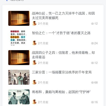
战神白起，凭一己之力灭掉半个战国，却因
太过完美而被赐死
2个月前
12
智伯之亡：一个”才胜于德”者的覆灭之路
2个月前
24
战国四公子之四：信陵君，他来得最晚，却
走得最远
2个月前
12
三家分晋：一场颠覆宗法秩序的千年变局
2个月前
68
将相和，廉颇与蔺相如，赵国的“守护神”
2个月前
16