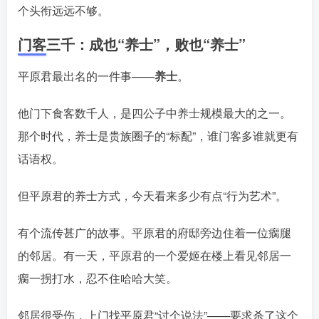
个头衔远远不够。󠄹󠅀󠄪󠄢󠄡󠄦󠄞󠄧󠄣󠄞󠄢󠄡󠄦󠄞󠄡󠄩󠅬󠅅󠅃󠄵󠅂󠄪󠅗󠅥󠅕󠅣󠅤󠅬󠅄󠄹󠄽󠄵󠄪󠄢󠄠󠄢󠄦󠄝󠄠󠄨󠄝󠄠󠄨󠄐󠄠󠄨󠄪󠄥󠄤󠄪󠄤󠄣󠅬󠅨󠅙󠅑󠅟󠅗󠅒󠄞󠅓󠅟󠅝󠄐󠇕󠆠󠅿󠇖󠆄󠆩󠇕󠅿󠆈󠇗󠆭󠆁󠄐󠇗󠅹󠅸󠇖󠆍󠅳󠇖󠅹󠅰󠇖󠆌󠅹
门客三千：成也“养士”，败也“养士”
平原君最出名的一件事——
养士
。
他门下食客数千人，是四公子中养士规模最大的之一
。
那个时代，养士是贵族圈子的“标配”，谁门客多谁就更有
话语权。󠄹󠅀󠄪󠄢󠄡󠄦󠄞󠄧󠄣󠄞󠄢󠄡󠄦󠄞󠄡󠄩󠅬󠅅󠅃󠄵󠅂󠄪󠅗󠅥󠅕󠅣󠅤󠅬󠅄󠄹󠄽󠄵󠄪󠄢󠄠󠄢󠄦󠄝󠄠󠄨󠄝󠄠󠄨󠄐󠄠󠄨󠄪󠄥󠄤󠄪󠄤󠄣󠅬󠅨󠅙󠅑󠅟󠅗󠅒󠄞󠅓󠅟󠅝󠄐󠇕󠆠󠅿󠇖󠆄󠆩󠇕󠅿󠆈󠇗󠆭󠆁󠄐󠇗󠅹󠅸󠇖󠆍󠅳󠇖󠅹󠅰󠇖󠆌󠅹
但平原君的养士方式，今天看来多少有点“行为艺术”。
有个流传甚广的故事。平原君的府邸旁边住着一位瘸腿
的邻居。有一天，平原君的一个爱姬在楼上看见邻居一
瘸一拐打水，忍不住哈哈大笑。󠄹󠅀󠄪󠄢󠄡󠄦󠄞󠄧󠄣󠄞󠄢󠄡󠄦󠄞󠄡󠄩󠅬󠅅󠅃󠄵󠅂󠄪󠅗󠅥󠅕󠅣󠅤󠅬󠅄󠄹󠄽󠄵󠄪󠄢󠄠󠄢󠄦󠄝󠄠󠄨󠄝󠄠󠄨󠄐󠄠󠄨󠄪󠄥󠄤󠄪󠄤󠄣󠅬󠅨󠅙󠅑󠅟󠅗󠅒󠄞󠅓󠅟󠅝󠄐󠇕󠆠󠅿󠇖󠆄󠆩󠇕󠅿󠆈󠇗󠆭󠆁󠄐󠇗󠅹󠅸󠇖󠆍󠅳󠇖󠅹󠅰󠇖󠆌󠅹
邻居很受伤，上门找平原君“讨个说法”——要求杀了这个