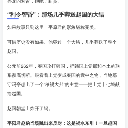
孙龙的劝告，拒绝了封赏󠄹󠅀󠄪󠄢󠄡󠄦󠄞󠄧󠄣󠄞󠄢󠄡󠄦󠄞󠄡󠄩󠅬󠅅󠅃󠄵󠅂󠄪󠅗󠅥󠅕󠅣󠅤󠅬󠅄󠄹󠄽󠄵󠄪󠄢󠄠󠄢󠄦󠄝󠄠󠄨󠄝󠄠󠄨󠄐󠄠󠄨󠄪󠄥󠄤󠄪󠄤󠄣󠅬󠅨󠅙󠅑󠅟󠅗󠅒󠄞󠅓󠅟󠅝󠄐󠇕󠆠󠅿󠇖󠆄󠆩󠇕󠅿󠆈󠇗󠆭󠆁󠄐󠇗󠅹󠅸󠇖󠆍󠅳󠇖󠅹󠅰󠇖󠆌󠅹
。
“利令智昏”：那场几乎葬送赵国的大错
如果故事只到这里，平原君的形象堪称完美。
可惜历史没有如果。他犯过一个大错，几乎葬送了整个
赵国。
公元前262年，秦国攻打韩国，把韩国上党郡和本土的联
系彻底切断。眼看着上党变成秦国的囊中之物，当地郡
守冯亭想出了一个“移祸大邦”的主意——把上党十七城献
给赵国󠄹󠅀󠄪󠄢󠄡󠄦󠄞󠄧󠄣󠄞󠄢󠄡󠄦󠄞󠄡󠄩󠅬󠅅󠅃󠄵󠅂󠄪󠅗󠅥󠅕󠅣󠅤󠅬󠅄󠄹󠄽󠄵󠄪󠄢󠄠󠄢󠄦󠄝󠄠󠄨󠄝󠄠󠄨󠄐󠄠󠄨󠄪󠄥󠄤󠄪󠄤󠄣󠅬󠅨󠅙󠅑󠅟󠅗󠅒󠄞󠅓󠅟󠅝󠄐󠇕󠆠󠅿󠇖󠆄󠆩󠇕󠅿󠆈󠇗󠆭󠆁󠄐󠇗󠅹󠅸󠇖󠆍󠅳󠇖󠅹󠅰󠇖󠆌󠅹
。
赵国朝堂上炸开了锅。
平阳君赵豹当场跳出来反对：这是祸水东引！一旦赵国