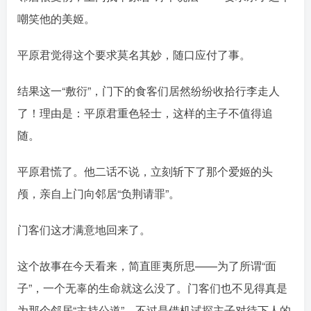
嘲笑他的美姬。󠄹󠅀󠄪󠄢󠄡󠄦󠄞󠄧󠄣󠄞󠄢󠄡󠄦󠄞󠄡󠄩󠅬󠅅󠅃󠄵󠅂󠄪󠅗󠅥󠅕󠅣󠅤󠅬󠅄󠄹󠄽󠄵󠄪󠄢󠄠󠄢󠄦󠄝󠄠󠄨󠄝󠄠󠄨󠄐󠄠󠄨󠄪󠄥󠄤󠄪󠄤󠄣󠅬󠅨󠅙󠅑󠅟󠅗󠅒󠄞󠅓󠅟󠅝󠄐󠇕󠆠󠅿󠇖󠆄󠆩󠇕󠅿󠆈󠇗󠆭󠆁󠄐󠇗󠅹󠅸󠇖󠆍󠅳󠇖󠅹󠅰󠇖󠆌󠅹
平原君觉得这个要求莫名其妙，随口应付了事。
结果这一“敷衍”，门下的食客们居然纷纷收拾行李走人
了！理由是：平原君重色轻士，这样的主子不值得追
随。󠄹󠅀󠄪󠄢󠄡󠄦󠄞󠄧󠄣󠄞󠄢󠄡󠄦󠄞󠄡󠄩󠅬󠅅󠅃󠄵󠅂󠄪󠅗󠅥󠅕󠅣󠅤󠅬󠅄󠄹󠄽󠄵󠄪󠄢󠄠󠄢󠄦󠄝󠄠󠄨󠄝󠄠󠄨󠄐󠄠󠄨󠄪󠄥󠄤󠄪󠄤󠄣󠅬󠅨󠅙󠅑󠅟󠅗󠅒󠄞󠅓󠅟󠅝󠄐󠇕󠆠󠅿󠇖󠆄󠆩󠇕󠅿󠆈󠇗󠆭󠆁󠄐󠇗󠅹󠅸󠇖󠆍󠅳󠇖󠅹󠅰󠇖󠆌󠅹
平原君慌了。他二话不说，立刻斩下了那个爱姬的头
颅，亲自上门向邻居“负荆请罪”。󠄹󠅀󠄪󠄢󠄡󠄦󠄞󠄧󠄣󠄞󠄢󠄡󠄦󠄞󠄡󠄩󠅬󠅅󠅃󠄵󠅂󠄪󠅗󠅥󠅕󠅣󠅤󠅬󠅄󠄹󠄽󠄵󠄪󠄢󠄠󠄢󠄦󠄝󠄠󠄨󠄝󠄠󠄨󠄐󠄠󠄨󠄪󠄥󠄤󠄪󠄤󠄣󠅬󠅨󠅙󠅑󠅟󠅗󠅒󠄞󠅓󠅟󠅝󠄐󠇕󠆠󠅿󠇖󠆄󠆩󠇕󠅿󠆈󠇗󠆭󠆁󠄐󠇗󠅹󠅸󠇖󠆍󠅳󠇖󠅹󠅰󠇖󠆌󠅹
门客们这才满意地回来了
。
这个故事在今天看来，简直匪夷所思——为了所谓“面
子”，一个无辜的生命就这么没了。门客们也不见得真是
为那个邻居“主持公道”，不过是借机试探主子对待下人的