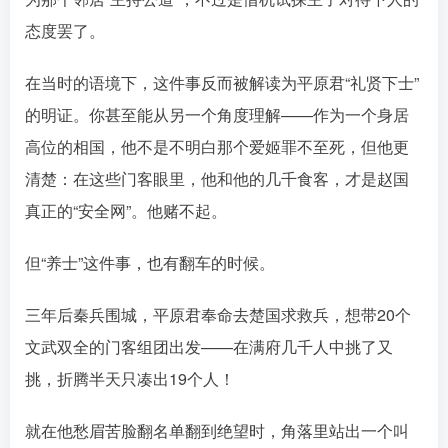
态度罢了。󠄹󠅀󠄪󠄢󠄡󠄦󠄞󠄧󠄣󠄞󠄢󠄡󠄦󠄞󠄡󠄩󠅬󠅅󠅃󠄵󠅂󠄪󠅗󠅥󠅕󠅣󠅤󠅬󠅄󠄹󠄽󠄵󠄪󠄢󠄠󠄢󠄦󠄝󠄠󠄨󠄝󠄠󠄨󠄐󠄠󠄨󠄪󠄥󠄤󠄪󠄤󠄣󠅬󠅨󠅙󠅑󠅟󠅗󠅒󠄞󠅓󠅟󠅝󠄐󠇕󠆠󠅿󠇖󠆄󠆩󠇕󠅿󠆈󠇗󠆭󠆁󠄐󠇗󠅹󠅸󠇖󠆍󠅳󠇖󠅹󠅰󠇖󠆌󠅹
在当时的语境下，这件事反而被解读为平原君“礼贤下士”
的明证。你甚至能从另一个角度理解——作为一个身居
高位的相国，他不是不明白那个爱姬罪不至死，但他更
清楚：在这些门客眼里，他和他的几千食客，才是赵国
真正的“安全网”。他赌不起。󠄹󠅀󠄪󠄢󠄡󠄦󠄞󠄧󠄣󠄞󠄢󠄡󠄦󠄞󠄡󠄩󠅬󠅅󠅃󠄵󠅂󠄪󠅗󠅥󠅕󠅣󠅤󠅬󠅄󠄹󠄽󠄵󠄪󠄢󠄠󠄢󠄦󠄝󠄠󠄨󠄝󠄠󠄨󠄐󠄠󠄨󠄪󠄥󠄤󠄪󠄤󠄣󠅬󠅨󠅙󠅑󠅟󠅗󠅒󠄞󠅓󠅟󠅝󠄐󠇕󠆠󠅿󠇖󠆄󠆩󠇕󠅿󠆈󠇗󠆭󠆁󠄐󠇗󠅹󠅸󠇖󠆍󠅳󠇖󠅹󠅰󠇖󠆌󠅹
但“养士”这件事，也有翻车的时候。
三年后秦兵围城，平原君奉命去楚国求救兵，想带20个
文武双全的门客组团出发——在满府几千人中挑了又
挑，折腾半天只凑出19个人！󠄹󠅀󠄪󠄢󠄡󠄦󠄞󠄧󠄣󠄞󠄢󠄡󠄦󠄞󠄡󠄩󠅬󠅅󠅃󠄵󠅂󠄪󠅗󠅥󠅕󠅣󠅤󠅬󠅄󠄹󠄽󠄵󠄪󠄢󠄠󠄢󠄦󠄝󠄠󠄨󠄝󠄠󠄨󠄐󠄠󠄨󠄪󠄥󠄤󠄪󠄤󠄣󠅬󠅨󠅙󠅑󠅟󠅗󠅒󠄞󠅓󠅟󠅝󠄐󠇕󠆠󠅿󠇖󠆄󠆩󠇕󠅿󠆈󠇗󠆭󠆁󠄐󠇗󠅹󠅸󠇖󠆍󠅳󠇖󠅹󠅰󠇖󠆌󠅹
就在他愁眉苦脸翻名单翻到绝望时，角落里站出一个叫