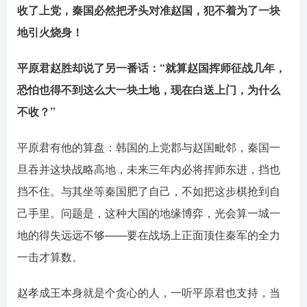
收了上党，秦国必然把矛头对准赵国，犯不着为了一块
地引火烧身！󠄹󠅀󠄪󠄢󠄡󠄦󠄞󠄧󠄣󠄞󠄢󠄡󠄦󠄞󠄡󠄩󠅬󠅅󠅃󠄵󠅂󠄪󠅗󠅥󠅕󠅣󠅤󠅬󠅄󠄹󠄽󠄵󠄪󠄢󠄠󠄢󠄦󠄝󠄠󠄨󠄝󠄠󠄨󠄐󠄠󠄨󠄪󠄥󠄤󠄪󠄤󠄣󠅬󠅨󠅙󠅑󠅟󠅗󠅒󠄞󠅓󠅟󠅝󠄐󠇕󠆠󠅿󠇖󠆄󠆩󠇕󠅿󠆈󠇗󠆭󠆁󠄐󠇗󠅹󠅸󠇖󠆍󠅳󠇖󠅹󠅰󠇖󠆌󠅹
平原君赵胜却说了另一番话：“就算赵国挥师征战几年，
恐怕也得不到这么大一块土地，现在白送上门，为什么
不收？”󠄹󠅀󠄪󠄢󠄡󠄦󠄞󠄧󠄣󠄞󠄢󠄡󠄦󠄞󠄡󠄩󠅬󠅅󠅃󠄵󠅂󠄪󠅗󠅥󠅕󠅣󠅤󠅬󠅄󠄹󠄽󠄵󠄪󠄢󠄠󠄢󠄦󠄝󠄠󠄨󠄝󠄠󠄨󠄐󠄠󠄨󠄪󠄥󠄤󠄪󠄤󠄣󠅬󠅨󠅙󠅑󠅟󠅗󠅒󠄞󠅓󠅟󠅝󠄐󠇕󠆠󠅿󠇖󠆄󠆩󠇕󠅿󠆈󠇗󠆭󠆁󠄐󠇗󠅹󠅸󠇖󠆍󠅳󠇖󠅹󠅰󠇖󠆌󠅹
平原君有他的算盘：韩国的上党郡与赵国毗邻，秦国一
旦吞并这块战略高地，未来三年内必将挥师东进，挡也
挡不住。与其坐等秦国肥了自己，不如把这步棋抢到自
己手里。问题是，这种大国的地缘博弈，光会算一城一
地的得失远远不够——要在战场上正面顶住秦军的全力
一击才算数。󠄹󠅀󠄪󠄢󠄡󠄦󠄞󠄧󠄣󠄞󠄢󠄡󠄦󠄞󠄡󠄩󠅬󠅅󠅃󠄵󠅂󠄪󠅗󠅥󠅕󠅣󠅤󠅬󠅄󠄹󠄽󠄵󠄪󠄢󠄠󠄢󠄦󠄝󠄠󠄨󠄝󠄠󠄨󠄐󠄠󠄨󠄪󠄥󠄤󠄪󠄤󠄣󠅬󠅨󠅙󠅑󠅟󠅗󠅒󠄞󠅓󠅟󠅝󠄐󠇕󠆠󠅿󠇖󠆄󠆩󠇕󠅿󠆈󠇗󠆭󠆁󠄐󠇗󠅹󠅸󠇖󠆍󠅳󠇖󠅹󠅰󠇖󠆌󠅹
赵孝成王本身就是个贪心的人，一听平原君也支持，当