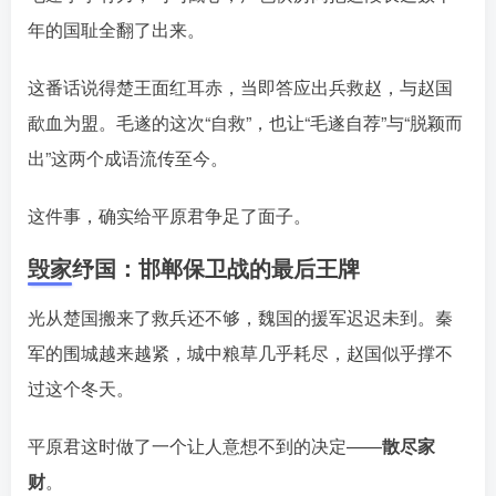
年的国耻全翻了出来。󠄹󠅀󠄪󠄢󠄡󠄦󠄞󠄧󠄣󠄞󠄢󠄡󠄦󠄞󠄡󠄩󠅬󠅅󠅃󠄵󠅂󠄪󠅗󠅥󠅕󠅣󠅤󠅬󠅄󠄹󠄽󠄵󠄪󠄢󠄠󠄢󠄦󠄝󠄠󠄨󠄝󠄠󠄨󠄐󠄠󠄨󠄪󠄥󠄤󠄪󠄤󠄣󠅬󠅨󠅙󠅑󠅟󠅗󠅒󠄞󠅓󠅟󠅝󠄐󠇕󠆠󠅿󠇖󠆄󠆩󠇕󠅿󠆈󠇗󠆭󠆁󠄐󠇗󠅹󠅸󠇖󠆍󠅳󠇖󠅹󠅰󠇖󠆌󠅹
这番话说得楚王面红耳赤，当即答应出兵救赵，与赵国
歃血为盟
。毛遂的这次“自救”，也让“毛遂自荐”与“脱颖而
出”这两个成语流传至今。󠄹󠅀󠄪󠄢󠄡󠄦󠄞󠄧󠄣󠄞󠄢󠄡󠄦󠄞󠄡󠄩󠅬󠅅󠅃󠄵󠅂󠄪󠅗󠅥󠅕󠅣󠅤󠅬󠅄󠄹󠄽󠄵󠄪󠄢󠄠󠄢󠄦󠄝󠄠󠄨󠄝󠄠󠄨󠄐󠄠󠄨󠄪󠄥󠄤󠄪󠄤󠄣󠅬󠅨󠅙󠅑󠅟󠅗󠅒󠄞󠅓󠅟󠅝󠄐󠇕󠆠󠅿󠇖󠆄󠆩󠇕󠅿󠆈󠇗󠆭󠆁󠄐󠇗󠅹󠅸󠇖󠆍󠅳󠇖󠅹󠅰󠇖󠆌󠅹
这件事，确实给平原君争足了面子。
毁家纾国：邯郸保卫战的最后王牌
光从楚国搬来了救兵还不够，魏国的援军迟迟未到。秦
军的围城越来越紧，城中粮草几乎耗尽，赵国似乎撑不
过这个冬天。󠄹󠅀󠄪󠄢󠄡󠄦󠄞󠄧󠄣󠄞󠄢󠄡󠄦󠄞󠄡󠄩󠅬󠅅󠅃󠄵󠅂󠄪󠅗󠅥󠅕󠅣󠅤󠅬󠅄󠄹󠄽󠄵󠄪󠄢󠄠󠄢󠄦󠄝󠄠󠄨󠄝󠄠󠄨󠄐󠄠󠄨󠄪󠄥󠄤󠄪󠄤󠄣󠅬󠅨󠅙󠅑󠅟󠅗󠅒󠄞󠅓󠅟󠅝󠄐󠇕󠆠󠅿󠇖󠆄󠆩󠇕󠅿󠆈󠇗󠆭󠆁󠄐󠇗󠅹󠅸󠇖󠆍󠅳󠇖󠅹󠅰󠇖󠆌󠅹
平原君这时做了一个让人意想不到的决定——
散尽家
财
。