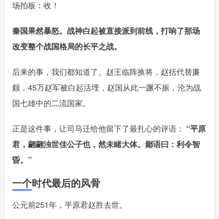
场拍板：收！󠄹󠅀󠄪󠄢󠄡󠄦󠄞󠄧󠄣󠄞󠄢󠄡󠄦󠄞󠄡󠄩󠅬󠅅󠅃󠄵󠅂󠄪󠅗󠅥󠅕󠅣󠅤󠅬󠅄󠄹󠄽󠄵󠄪󠄢󠄠󠄢󠄦󠄝󠄠󠄨󠄝󠄠󠄨󠄐󠄠󠄨󠄪󠄥󠄤󠄪󠄤󠄣󠅬󠅨󠅙󠅑󠅟󠅗󠅒󠄞󠅓󠅟󠅝󠄐󠇕󠆠󠅿󠇖󠆄󠆩󠇕󠅿󠆈󠇗󠆭󠆁󠄐󠇗󠅹󠅸󠇖󠆍󠅳󠇖󠅹󠅰󠇖󠆌󠅹
秦国果然暴怒。战神白起被直接派到前线，打响了那场
改变整个战国格局的长平之战󠄹󠅀󠄪󠄢󠄡󠄦󠄞󠄧󠄣󠄞󠄢󠄡󠄦󠄞󠄡󠄩󠅬󠅅󠅃󠄵󠅂󠄪󠅗󠅥󠅕󠅣󠅤󠅬󠅄󠄹󠄽󠄵󠄪󠄢󠄠󠄢󠄦󠄝󠄠󠄨󠄝󠄠󠄨󠄐󠄠󠄨󠄪󠄥󠄤󠄪󠄤󠄣󠅬󠅨󠅙󠅑󠅟󠅗󠅒󠄞󠅓󠅟󠅝󠄐󠇕󠆠󠅿󠇖󠆄󠆩󠇕󠅿󠆈󠇗󠆭󠆁󠄐󠇗󠅹󠅸󠇖󠆍󠅳󠇖󠅹󠅰󠇖󠆌󠅹
。
后来的事，我们都知道了。赵王临阵换将，赵括代替廉
颇，45万赵军被白起活埋，赵国从此一蹶不振，沦为战
国七雄中的二流国家󠄹󠅀󠄪󠄢󠄡󠄦󠄞󠄧󠄣󠄞󠄢󠄡󠄦󠄞󠄡󠄩󠅬󠅅󠅃󠄵󠅂󠄪󠅗󠅥󠅕󠅣󠅤󠅬󠅄󠄹󠄽󠄵󠄪󠄢󠄠󠄢󠄦󠄝󠄠󠄨󠄝󠄠󠄨󠄐󠄠󠄨󠄪󠄥󠄤󠄪󠄤󠄣󠅬󠅨󠅙󠅑󠅟󠅗󠅒󠄞󠅓󠅟󠅝󠄐󠇕󠆠󠅿󠇖󠆄󠆩󠇕󠅿󠆈󠇗󠆭󠆁󠄐󠇗󠅹󠅸󠇖󠆍󠅳󠇖󠅹󠅰󠇖󠆌󠅹
。
正是这件事，让司马迁给他留下了最扎心的评语：
“平原
君，翩翩浊世佳公子也，然未睹大体。鄙语曰：利令智
昏。”󠄹󠅀󠄪󠄢󠄡󠄦󠄞󠄧󠄣󠄞󠄢󠄡󠄦󠄞󠄡󠄩󠅬󠅅󠅃󠄵󠅂󠄪󠅗󠅥󠅕󠅣󠅤󠅬󠅄󠄹󠄽󠄵󠄪󠄢󠄠󠄢󠄦󠄝󠄠󠄨󠄝󠄠󠄨󠄐󠄠󠄨󠄪󠄥󠄤󠄪󠄤󠄣󠅬󠅨󠅙󠅑󠅟󠅗󠅒󠄞󠅓󠅟󠅝󠄐󠇕󠆠󠅿󠇖󠆄󠆩󠇕󠅿󠆈󠇗󠆭󠆁󠄐󠇗󠅹󠅸󠇖󠆍󠅳󠇖󠅹󠅰󠇖󠆌󠅹
一个时代最后的风骨
公元前251年，平原君赵胜去世
。