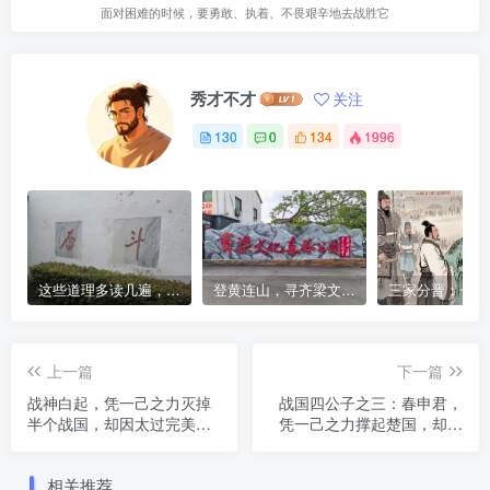
面对困难的时候，要勇敢、执着、不畏艰辛地去战胜它
秀才不才
关注
130
0
134
1996
这些道理多读几遍，凡事豁然开朗
登黄连山，寻齐梁文化，这座免费森林公园藏着千年风雅与山野诗意
上一篇
下一篇
战神白起，凭一己之力灭掉
战国四公子之三：春申君，
半个战国，却因太过完美而
凭一己之力撑起楚国，却因
被赐死
贪恋富贵死于小人刀下
相关推荐