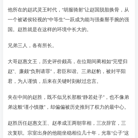
他所在的赵武灵王时代，“胡服骑射”让赵国脱胎换骨，从
一个被诸侯轻视的“中等生”一跃成为能与强秦掰手腕的强
国。赵胜就是在这样的环境中长大的。󠄹󠅀󠄪󠄢󠄡󠄦󠄞󠄧󠄣󠄞󠄢󠄡󠄦󠄞󠄡󠄩󠅬󠅅󠅃󠄵󠅂󠄪󠅗󠅥󠅕󠅣󠅤󠅬󠅄󠄹󠄽󠄵󠄪󠄢󠄠󠄢󠄦󠄝󠄠󠄨󠄝󠄠󠄨󠄐󠄠󠄨󠄪󠄥󠄤󠄪󠄤󠄣󠅬󠅨󠅙󠅑󠅟󠅗󠅒󠄞󠅓󠅟󠅝󠄐󠇕󠆠󠅿󠇖󠆄󠆩󠇕󠅿󠆈󠇗󠆭󠆁󠄐󠇗󠅹󠅸󠇖󠆍󠅳󠇖󠅹󠅰󠇖󠆌󠅹
兄弟三人，各有所长。
大哥赵惠文王，历史评价颇高，在位期间蔺相如“完璧归
赵”、廉颇“负荆请罪”，君臣和谐。三弟赵豹，被封平阳
君，为人谨慎，后来在关键时刻献过忠言。󠄹󠅀󠄪󠄢󠄡󠄦󠄞󠄧󠄣󠄞󠄢󠄡󠄦󠄞󠄡󠄩󠅬󠅅󠅃󠄵󠅂󠄪󠅗󠅥󠅕󠅣󠅤󠅬󠅄󠄹󠄽󠄵󠄪󠄢󠄠󠄢󠄦󠄝󠄠󠄨󠄝󠄠󠄨󠄐󠄠󠄨󠄪󠄥󠄤󠄪󠄤󠄣󠅬󠅨󠅙󠅑󠅟󠅗󠅒󠄞󠅓󠅟󠅝󠄐󠇕󠆠󠅿󠇖󠆄󠆩󠇕󠅿󠆈󠇗󠆭󠆁󠄐󠇗󠅹󠅸󠇖󠆍󠅳󠇖󠅹󠅰󠇖󠆌󠅹
夹在中间的赵胜，既不似兄长那般“静若处子”，也不像弟
弟这般“谨小慎微”，却偏偏被历史推到了权力的最中心。󠄹󠅀󠄪󠄢󠄡󠄦󠄞󠄧󠄣󠄞󠄢󠄡󠄦󠄞󠄡󠄩󠅬󠅅󠅃󠄵󠅂󠄪󠅗󠅥󠅕󠅣󠅤󠅬󠅄󠄹󠄽󠄵󠄪󠄢󠄠󠄢󠄦󠄝󠄠󠄨󠄝󠄠󠄨󠄐󠄠󠄨󠄪󠄥󠄤󠄪󠄤󠄣󠅬󠅨󠅙󠅑󠅟󠅗󠅒󠄞󠅓󠅟󠅝󠄐󠇕󠆠󠅿󠇖󠆄󠆩󠇕󠅿󠆈󠇗󠆭󠆁󠄐󠇗󠅹󠅸󠇖󠆍󠅳󠇖󠅹󠅰󠇖󠆌󠅹
赵胜历任赵惠文王、赵孝成王两朝宰相，三次辞官，三
次复职
。宗室出身的他能坐稳相位几十年，光靠“公子”这