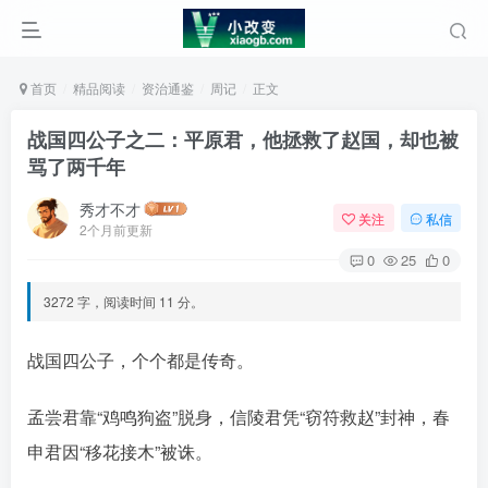
首页
精品阅读
资治通鉴
周记
正文
战国四公子之二：平原君，他拯救了赵国，却也被
骂了两千年
秀才不才
关注
私信
2个月前更新
0
25
0
3272 字，阅读时间 11 分。
战国四公子，个个都是传奇。
孟尝君靠“鸡鸣狗盗”脱身，信陵君凭“窃符救赵”封神，春
申君因“移花接木”被诛。󠄹󠅀󠄪󠄢󠄡󠄦󠄞󠄧󠄣󠄞󠄢󠄡󠄦󠄞󠄡󠄩󠅬󠅅󠅃󠄵󠅂󠄪󠅗󠅥󠅕󠅣󠅤󠅬󠅄󠄹󠄽󠄵󠄪󠄢󠄠󠄢󠄦󠄝󠄠󠄨󠄝󠄠󠄨󠄐󠄠󠄨󠄪󠄥󠄤󠄪󠄤󠄣󠅬󠅨󠅙󠅑󠅟󠅗󠅒󠄞󠅓󠅟󠅝󠄐󠇕󠆠󠅿󠇖󠆄󠆩󠇕󠅿󠆈󠇗󠆭󠆁󠄐󠇗󠅹󠅸󠇖󠆍󠅳󠇖󠅹󠅰󠇖󠆌󠅹