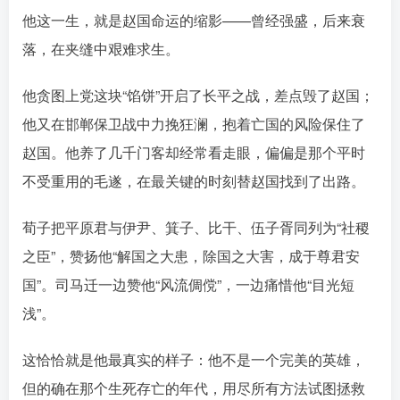
他这一生，就是赵国命运的缩影——曾经强盛，后来衰
落，在夹缝中艰难求生。󠄹󠅀󠄪󠄢󠄡󠄦󠄞󠄧󠄣󠄞󠄢󠄡󠄦󠄞󠄡󠄩󠅬󠅅󠅃󠄵󠅂󠄪󠅗󠅥󠅕󠅣󠅤󠅬󠅄󠄹󠄽󠄵󠄪󠄢󠄠󠄢󠄦󠄝󠄠󠄨󠄝󠄠󠄨󠄐󠄠󠄨󠄪󠄥󠄤󠄪󠄤󠄣󠅬󠅨󠅙󠅑󠅟󠅗󠅒󠄞󠅓󠅟󠅝󠄐󠇕󠆠󠅿󠇖󠆄󠆩󠇕󠅿󠆈󠇗󠆭󠆁󠄐󠇗󠅹󠅸󠇖󠆍󠅳󠇖󠅹󠅰󠇖󠆌󠅹
他贪图上党这块“馅饼”开启了长平之战，差点毁了赵国；
他又在邯郸保卫战中力挽狂澜，抱着亡国的风险保住了
赵国。他养了几千门客却经常看走眼，偏偏是那个平时
不受重用的毛遂，在最关键的时刻替赵国找到了出路。󠄹󠅀󠄪󠄢󠄡󠄦󠄞󠄧󠄣󠄞󠄢󠄡󠄦󠄞󠄡󠄩󠅬󠅅󠅃󠄵󠅂󠄪󠅗󠅥󠅕󠅣󠅤󠅬󠅄󠄹󠄽󠄵󠄪󠄢󠄠󠄢󠄦󠄝󠄠󠄨󠄝󠄠󠄨󠄐󠄠󠄨󠄪󠄥󠄤󠄪󠄤󠄣󠅬󠅨󠅙󠅑󠅟󠅗󠅒󠄞󠅓󠅟󠅝󠄐󠇕󠆠󠅿󠇖󠆄󠆩󠇕󠅿󠆈󠇗󠆭󠆁󠄐󠇗󠅹󠅸󠇖󠆍󠅳󠇖󠅹󠅰󠇖󠆌󠅹
荀子把平原君与伊尹、箕子、比干、伍子胥同列为“社稷
之臣”，赞扬他“解国之大患，除国之大害，成于尊君安
国”󠄹󠅀󠄪󠄢󠄡󠄦󠄞󠄧󠄣󠄞󠄢󠄡󠄦󠄞󠄡󠄩󠅬󠅅󠅃󠄵󠅂󠄪󠅗󠅥󠅕󠅣󠅤󠅬󠅄󠄹󠄽󠄵󠄪󠄢󠄠󠄢󠄦󠄝󠄠󠄨󠄝󠄠󠄨󠄐󠄠󠄨󠄪󠄥󠄤󠄪󠄤󠄣󠅬󠅨󠅙󠅑󠅟󠅗󠅒󠄞󠅓󠅟󠅝󠄐󠇕󠆠󠅿󠇖󠆄󠆩󠇕󠅿󠆈󠇗󠆭󠆁󠄐󠇗󠅹󠅸󠇖󠆍󠅳󠇖󠅹󠅰󠇖󠆌󠅹
。司马迁一边赞他“风流倜傥”，一边痛惜他“目光短
浅”
。
这恰恰就是他最真实的样子：他不是一个完美的英雄，
但的确在那个生死存亡的年代，用尽所有方法试图拯救