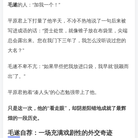
毛遂
的人：“加我一个！”
平原君上下打量了他半天，不冷不热地说了一句后来被
写进成语的话：“贤士处世，就像锥子放在布袋里，尖端
总会露出来。您在我门下三年了，我怎么没听说过您的
大名？”󠄹󠅀󠄪󠄢󠄡󠄦󠄞󠄧󠄣󠄞󠄢󠄡󠄦󠄞󠄡󠄩󠅬󠅅󠅃󠄵󠅂󠄪󠅗󠅥󠅕󠅣󠅤󠅬󠅄󠄹󠄽󠄵󠄪󠄢󠄠󠄢󠄦󠄝󠄠󠄨󠄝󠄠󠄨󠄐󠄠󠄨󠄪󠄥󠄤󠄪󠄤󠄣󠅬󠅨󠅙󠅑󠅟󠅗󠅒󠄞󠅓󠅟󠅝󠄐󠇕󠆠󠅿󠇖󠆄󠆩󠇕󠅿󠆈󠇗󠆭󠆁󠄐󠇗󠅹󠅸󠇖󠆍󠅳󠇖󠅹󠅰󠇖󠆌󠅹
毛遂不卑不亢：“如果早些把我放进口袋，我早就‘脱颖而
出’了。”󠄹󠅀󠄪󠄢󠄡󠄦󠄞󠄧󠄣󠄞󠄢󠄡󠄦󠄞󠄡󠄩󠅬󠅅󠅃󠄵󠅂󠄪󠅗󠅥󠅕󠅣󠅤󠅬󠅄󠄹󠄽󠄵󠄪󠄢󠄠󠄢󠄦󠄝󠄠󠄨󠄝󠄠󠄨󠄐󠄠󠄨󠄪󠄥󠄤󠄪󠄤󠄣󠅬󠅨󠅙󠅑󠅟󠅗󠅒󠄞󠅓󠅟󠅝󠄐󠇕󠆠󠅿󠇖󠆄󠆩󠇕󠅿󠆈󠇗󠆭󠆁󠄐󠇗󠅹󠅸󠇖󠆍󠅳󠇖󠅹󠅰󠇖󠆌󠅹
平原君抱着“凑人头”的心态勉强带上了他。
只是这一次，他的“看走眼”，却阴差阳错地成就了最辉
煌的一段历史。󠄹󠅀󠄪󠄢󠄡󠄦󠄞󠄧󠄣󠄞󠄢󠄡󠄦󠄞󠄡󠄩󠅬󠅅󠅃󠄵󠅂󠄪󠅗󠅥󠅕󠅣󠅤󠅬󠅄󠄹󠄽󠄵󠄪󠄢󠄠󠄢󠄦󠄝󠄠󠄨󠄝󠄠󠄨󠄐󠄠󠄨󠄪󠄥󠄤󠄪󠄤󠄣󠅬󠅨󠅙󠅑󠅟󠅗󠅒󠄞󠅓󠅟󠅝󠄐󠇕󠆠󠅿󠇖󠆄󠆩󠇕󠅿󠆈󠇗󠆭󠆁󠄐󠇗󠅹󠅸󠇖󠆍󠅳󠇖󠅹󠅰󠇖󠆌󠅹
毛遂自荐：一场充满戏剧性的外交奇迹