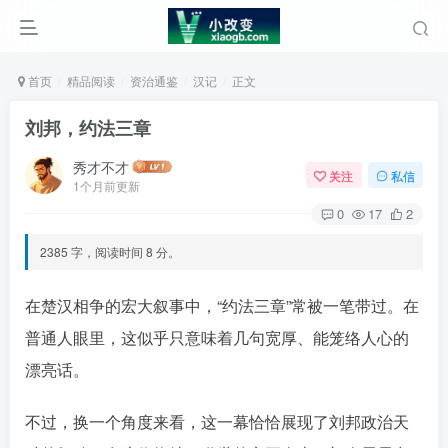
首页
精品阅读
资治通鉴
汉记
正文
刘邦，约法三章
秀才不才
关注
私信
1个月前更新
0
17
2
2385 字，阅读时间 8 分。
在楚汉相争的宏大叙事中，“约法三章”常被一笔带过。在
普通人眼里，这似乎只意味着几句宽厚、能笼络人心的
漂亮话。󠄹󠅀󠄪󠄢󠄡󠄦󠄞󠄧󠄣󠄞󠄢󠄡󠄦󠄞󠄢󠄣󠄩󠅬󠅅󠅃󠄵󠅂󠄪󠅗󠅥󠅕󠅣󠅤󠅬󠅄󠄹󠄽󠄵󠄪󠄢󠄠󠄢󠄦󠄝󠄠󠄨󠄝󠄠󠄧󠄐󠄠󠄦󠄪󠄢󠄤󠄪󠄣󠄤󠅬󠅨󠅙󠅑󠅟󠅗󠅒󠄞󠅓󠅟󠅝󠄐󠇕󠆠󠅿󠇖󠆄󠆩󠇕󠅿󠆈󠇗󠆭󠆁󠄐󠇗󠅹󠅸󠇖󠆍󠅳󠇖󠅹󠅰󠇖󠆌󠅹
不过，换一个角度来看，这一幕恰恰展现了刘邦政治天