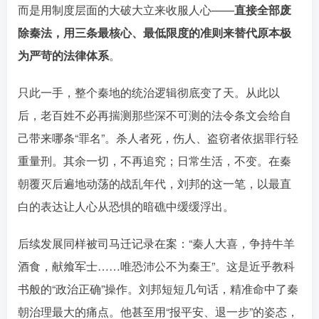
而是用制度层面的大破大立来收服人心——󠄹󠅀󠄪󠄢󠄡󠄦󠄞󠄧󠄣󠄞󠄢󠄡󠄦󠄞󠄢󠄣󠄩󠅬󠅅󠅃󠄵󠅂󠄪󠅗󠅥󠅕󠅣󠅤󠅬󠅄󠄹󠄽󠄵󠄪󠄢󠄠󠄢󠄦󠄝󠄠󠄨󠄝󠄠󠄧󠄐󠄠󠄦󠄪󠄢󠄤󠄪󠄣󠄤󠅬󠅨󠅙󠅑󠅟󠅗󠅒󠄞󠅓󠅟󠅝󠄐󠇕󠆠󠅿󠇖󠆄󠆩󠇕󠅿󠆈󠇗󠆭󠆁󠄐󠇗󠅹󠅸󠇖󠆍󠅳󠇖󠅹󠅰󠇖󠆌󠅹
直接全部废
除秦法，用三条最核心、最低限度的准则来替代原本极
为严苛的法律体系󠄹󠅀󠄪󠄢󠄡󠄦󠄞󠄧󠄣󠄞󠄢󠄡󠄦󠄞󠄢󠄣󠄩󠅬󠅅󠅃󠄵󠅂󠄪󠅗󠅥󠅕󠅣󠅤󠅬󠅄󠄹󠄽󠄵󠄪󠄢󠄠󠄢󠄦󠄝󠄠󠄨󠄝󠄠󠄧󠄐󠄠󠄦󠄪󠄢󠄤󠄪󠄣󠄤󠅬󠅨󠅙󠅑󠅟󠅗󠅒󠄞󠅓󠅟󠅝󠄐󠇕󠆠󠅿󠇖󠆄󠆩󠇕󠅿󠆈󠇗󠆭󠆁󠄐󠇗󠅹󠅸󠇖󠆍󠅳󠇖󠅹󠅰󠇖󠆌󠅹
。
只此一手，整个秦地的统治逻辑彻底变了天。从此以
后，老百姓不必再揣测那些深不可测的法令条文会给自
己带来哪条“罪名”。杀人者死，伤人、盗窃者依据罪行轻
重量刑。其余一切，不再追究；日常生活，不变。在秦
朝覆灭后遍地动荡的战乱年代，刘邦的这一笔，以最直
白的表达让人心从恐惧的暗礁中缓缓浮出󠄹󠅀󠄪󠄢󠄡󠄦󠄞󠄧󠄣󠄞󠄢󠄡󠄦󠄞󠄢󠄣󠄩󠅬󠅅󠅃󠄵󠅂󠄪󠅗󠅥󠅕󠅣󠅤󠅬󠅄󠄹󠄽󠄵󠄪󠄢󠄠󠄢󠄦󠄝󠄠󠄨󠄝󠄠󠄧󠄐󠄠󠄦󠄪󠄢󠄤󠄪󠄣󠄤󠅬󠅨󠅙󠅑󠅟󠅗󠅒󠄞󠅓󠅟󠅝󠄐󠇕󠆠󠅿󠇖󠆄󠆩󠇕󠅿󠆈󠇗󠆭󠆁󠄐󠇗󠅹󠅸󠇖󠆍󠅳󠇖󠅹󠅰󠇖󠆌󠅹
。
后续发展同样被司马迁记录在案：“秦人大喜，争持牛羊
酒食，献飨军士……唯恐沛公不为秦王”󠄹󠅀󠄪󠄢󠄡󠄦󠄞󠄧󠄣󠄞󠄢󠄡󠄦󠄞󠄢󠄣󠄩󠅬󠅅󠅃󠄵󠅂󠄪󠅗󠅥󠅕󠅣󠅤󠅬󠅄󠄹󠄽󠄵󠄪󠄢󠄠󠄢󠄦󠄝󠄠󠄨󠄝󠄠󠄧󠄐󠄠󠄦󠄪󠄢󠄤󠄪󠄣󠄤󠅬󠅨󠅙󠅑󠅟󠅗󠅒󠄞󠅓󠅟󠅝󠄐󠇕󠆠󠅿󠇖󠆄󠆩󠇕󠅿󠆈󠇗󠆭󠆁󠄐󠇗󠅹󠅸󠇖󠆍󠅳󠇖󠅹󠅰󠇖󠆌󠅹
。这是近乎教科
书般的“政治正确”操作。刘邦短短几句话，精准命中了秦
朝治理最大的痛点。他甚至用“报平安、退一步”的姿态，