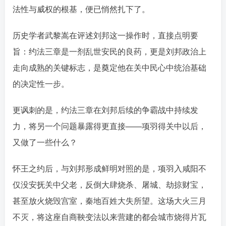
法性与威权的根基，便已悄然扎下了。󠄹󠅀󠄪󠄢󠄡󠄦󠄞󠄧󠄣󠄞󠄢󠄡󠄦󠄞󠄢󠄣󠄩󠅬󠅅󠅃󠄵󠅂󠄪󠅗󠅥󠅕󠅣󠅤󠅬󠅄󠄹󠄽󠄵󠄪󠄢󠄠󠄢󠄦󠄝󠄠󠄨󠄝󠄠󠄧󠄐󠄠󠄦󠄪󠄢󠄤󠄪󠄣󠄤󠅬󠅨󠅙󠅑󠅟󠅗󠅒󠄞󠅓󠅟󠅝󠄐󠇕󠆠󠅿󠇖󠆄󠆩󠇕󠅿󠆈󠇗󠆭󠆁󠄐󠇗󠅹󠅸󠇖󠆍󠅳󠇖󠅹󠅰󠇖󠆌󠅹
历史学者武黎嵩在评述刘邦这一操作时，直接点明要
旨：约法三章是一剂乱世安民的良药，更是刘邦政治上
走向成熟的关键标志，是奠定他在关中民心中统治基础
的决定性一步。󠄹󠅀󠄪󠄢󠄡󠄦󠄞󠄧󠄣󠄞󠄢󠄡󠄦󠄞󠄢󠄣󠄩󠅬󠅅󠅃󠄵󠅂󠄪󠅗󠅥󠅕󠅣󠅤󠅬󠅄󠄹󠄽󠄵󠄪󠄢󠄠󠄢󠄦󠄝󠄠󠄨󠄝󠄠󠄧󠄐󠄠󠄦󠄪󠄢󠄤󠄪󠄣󠄤󠅬󠅨󠅙󠅑󠅟󠅗󠅒󠄞󠅓󠅟󠅝󠄐󠇕󠆠󠅿󠇖󠆄󠆩󠇕󠅿󠆈󠇗󠆭󠆁󠄐󠇗󠅹󠅸󠇖󠆍󠅳󠇖󠅹󠅰󠇖󠆌󠅹
更讽刺的是，约法三章在刘邦后续的争霸战中持续发
力，将另一个问题暴露得更直接——项羽得关中以后，
又做了一些什么？󠄹󠅀󠄪󠄢󠄡󠄦󠄞󠄧󠄣󠄞󠄢󠄡󠄦󠄞󠄢󠄣󠄩󠅬󠅅󠅃󠄵󠅂󠄪󠅗󠅥󠅕󠅣󠅤󠅬󠅄󠄹󠄽󠄵󠄪󠄢󠄠󠄢󠄦󠄝󠄠󠄨󠄝󠄠󠄧󠄐󠄠󠄦󠄪󠄢󠄤󠄪󠄣󠄤󠅬󠅨󠅙󠅑󠅟󠅗󠅒󠄞󠅓󠅟󠅝󠄐󠇕󠆠󠅿󠇖󠆄󠆩󠇕󠅿󠆈󠇗󠆭󠆁󠄐󠇗󠅹󠅸󠇖󠆍󠅳󠇖󠅹󠅰󠇖󠆌󠅹
怀王之约后，与刘邦形成鲜明对照的是，项羽入咸阳不
仅没安抚关中父老，反倒大肆烧杀、屠城、劫掠财宝，
甚至放火烧毁宫室，秦地百姓大失所望󠄹󠅀󠄪󠄢󠄡󠄦󠄞󠄧󠄣󠄞󠄢󠄡󠄦󠄞󠄢󠄣󠄩󠅬󠅅󠅃󠄵󠅂󠄪󠅗󠅥󠅕󠅣󠅤󠅬󠅄󠄹󠄽󠄵󠄪󠄢󠄠󠄢󠄦󠄝󠄠󠄨󠄝󠄠󠄧󠄐󠄠󠄦󠄪󠄢󠄤󠄪󠄣󠄤󠅬󠅨󠅙󠅑󠅟󠅗󠅒󠄞󠅓󠅟󠅝󠄐󠇕󠆠󠅿󠇖󠆄󠆩󠇕󠅿󠆈󠇗󠆭󠆁󠄐󠇗󠅹󠅸󠇖󠆍󠅳󠇖󠅹󠅰󠇖󠆌󠅹
。这场大火三月
不灭，将这座自商鞅变法以来营建的都会城市烧得片瓦