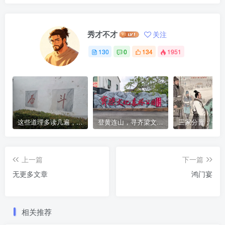
秀才不才
关注
130
0
134
1951
这些道理多读几遍，凡事豁然开朗
登黄连山，寻齐梁文化，这座免费森林公园藏着千年风雅与山野诗意
上一篇
下一篇
无更多文章
鸿门宴
相关推荐