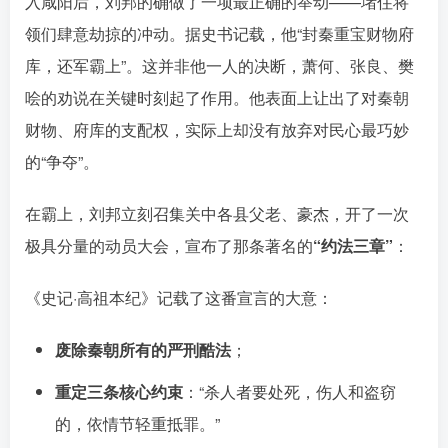
入咸阳后，刘邦的确做了一项最正确的举动——堵住将
领们肆意劫掠的冲动。据史书记载，他“封秦重宝财物府
库，还军霸上”。这并非他一人的决断，萧何、张良、樊
哙的劝说在关键时刻起了作用。他表面上让出了对秦朝
财物、府库的支配权，实际上却没有放弃对民心最巧妙
的“争夺”。󠄹󠅀󠄪󠄢󠄡󠄦󠄞󠄧󠄣󠄞󠄢󠄡󠄦󠄞󠄢󠄣󠄩󠅬󠅅󠅃󠄵󠅂󠄪󠅗󠅥󠅕󠅣󠅤󠅬󠅄󠄹󠄽󠄵󠄪󠄢󠄠󠄢󠄦󠄝󠄠󠄨󠄝󠄠󠄧󠄐󠄠󠄦󠄪󠄢󠄤󠄪󠄣󠄤󠅬󠅨󠅙󠅑󠅟󠅗󠅒󠄞󠅓󠅟󠅝󠄐󠇕󠆠󠅿󠇖󠆄󠆩󠇕󠅿󠆈󠇗󠆭󠆁󠄐󠇗󠅹󠅸󠇖󠆍󠅳󠇖󠅹󠅰󠇖󠆌󠅹
在霸上，刘邦立刻召集关中各县父老、豪杰，开了一次
极具分量的动员大会，宣布了那条著名的󠄹󠅀󠄪󠄢󠄡󠄦󠄞󠄧󠄣󠄞󠄢󠄡󠄦󠄞󠄢󠄣󠄩󠅬󠅅󠅃󠄵󠅂󠄪󠅗󠅥󠅕󠅣󠅤󠅬󠅄󠄹󠄽󠄵󠄪󠄢󠄠󠄢󠄦󠄝󠄠󠄨󠄝󠄠󠄧󠄐󠄠󠄦󠄪󠄢󠄤󠄪󠄣󠄤󠅬󠅨󠅙󠅑󠅟󠅗󠅒󠄞󠅓󠅟󠅝󠄐󠇕󠆠󠅿󠇖󠆄󠆩󠇕󠅿󠆈󠇗󠆭󠆁󠄐󠇗󠅹󠅸󠇖󠆍󠅳󠇖󠅹󠅰󠇖󠆌󠅹
“约法三章”
：
《史记·高祖本纪》记载了这番宣言的大意：
废除秦朝所有的严刑酷法
；
重定三条核心约束
：“杀人者要处死，伤人和盗窃
的，依情节轻重抵罪。”