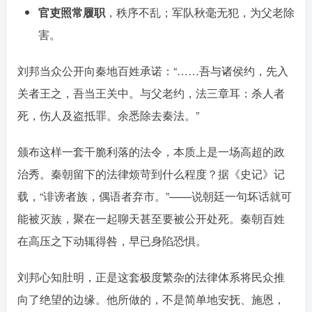
官吏照常履职
，秩序不乱；军队秋毫无犯，为父老除
害。
刘邦当众公开向秦地百姓承诺：“……吾与诸侯约，先入
关者王之，吾当王关中。与父老约，法三章耳：杀人者
死，伤人及盗抵罪。余悉除去秦法。”󠄹󠅀󠄪󠄢󠄡󠄦󠄞󠄧󠄣󠄞󠄢󠄡󠄦󠄞󠄢󠄣󠄩󠅬󠅅󠅃󠄵󠅂󠄪󠅗󠅥󠅕󠅣󠅤󠅬󠅄󠄹󠄽󠄵󠄪󠄢󠄠󠄢󠄦󠄝󠄠󠄨󠄝󠄠󠄧󠄐󠄠󠄦󠄪󠄢󠄤󠄪󠄣󠄤󠅬󠅨󠅙󠅑󠅟󠅗󠅒󠄞󠅓󠅟󠅝󠄐󠇕󠆠󠅿󠇖󠆄󠆩󠇕󠅿󠆈󠇗󠆭󠆁󠄐󠇗󠅹󠅸󠇖󠆍󠅳󠇖󠅹󠅰󠇖󠆌󠅹
颁布这样一套干脆利落的法令，本质上是一场高超的政
治秀。秦朝留下的法律烦苛到什么程度？据《史记》记
载，“诽谤者族，偶语者弃市。”——说朝廷一句坏话就可
能被灭族，聚在一起聊天甚至要被公开处死。秦朝百姓
在高压之下动辄得咎，早已身陷恐惧。󠄹󠅀󠄪󠄢󠄡󠄦󠄞󠄧󠄣󠄞󠄢󠄡󠄦󠄞󠄢󠄣󠄩󠅬󠅅󠅃󠄵󠅂󠄪󠅗󠅥󠅕󠅣󠅤󠅬󠅄󠄹󠄽󠄵󠄪󠄢󠄠󠄢󠄦󠄝󠄠󠄨󠄝󠄠󠄧󠄐󠄠󠄦󠄪󠄢󠄤󠄪󠄣󠄤󠅬󠅨󠅙󠅑󠅟󠅗󠅒󠄞󠅓󠅟󠅝󠄐󠇕󠆠󠅿󠇖󠆄󠆩󠇕󠅿󠆈󠇗󠆭󠆁󠄐󠇗󠅹󠅸󠇖󠆍󠅳󠇖󠅹󠅰󠇖󠆌󠅹
刘邦心知肚明，正是这套极度繁杂的法律体系将民众推
向了绝望的边缘。他所做的，不是简单地安抚、施恩，