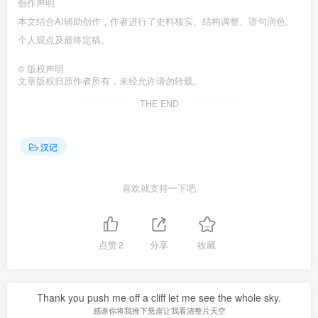
创作声明
本文结合AI辅助创作，作者进行了史料核实、结构调整、语句润色、
个人观点及最终定稿。󠄹󠅀󠄪󠄢󠄡󠄦󠄞󠄧󠄣󠄞󠄢󠄡󠄦󠄞󠄢󠄣󠄩󠅬󠅅󠅃󠄵󠅂󠄪󠅗󠅥󠅕󠅣󠅤󠅬󠅄󠄹󠄽󠄵󠄪󠄢󠄠󠄢󠄦󠄝󠄠󠄨󠄝󠄠󠄧󠄐󠄠󠄦󠄪󠄢󠄤󠄪󠄣󠄤󠅬󠅨󠅙󠅑󠅟󠅗󠅒󠄞󠅓󠅟󠅝󠄐󠇕󠆠󠅿󠇖󠆄󠆩󠇕󠅿󠆈󠇗󠆭󠆁󠄐󠇗󠅹󠅸󠇖󠆍󠅳󠇖󠅹󠅰󠇖󠆌󠅹
©
版权声明
文章版权归原作者所有，未经允许请勿转载。
THE END
汉记
喜欢就支持一下吧
点赞
2
分享
收藏
Thank you push me off a cliff let me see the whole sky.
感谢你将我推下悬崖让我看清整片天空