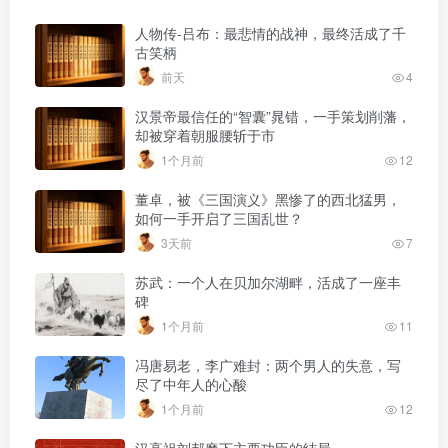
人物传-吕布：最悲情的战神，最终活成了千
古笑柄
前天
4
汉景帝最信任的“智囊”晁错，一手策划削藩，
却被穿着朝服腰斩于市
1个月前
12
董卓，被《三国演义》黑惨了的西北猛男，
如何一手开启了三国乱世？
3天前
7
苏武：一个人在贝加尔湖畔，活成了一座丰
碑
1个月前
11
冯唐易老，李广难封：两个男人的失意，写
尽了中年人的心酸
1个月前
12
汉高祖刘邦麾下主要功臣的结局