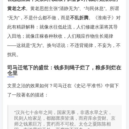
黄老之术
。黄老思想主张“清静无为”、“与民休息”
。所谓
“无为”，不是什么都不做，而是
不乱折腾
。《淮南子》对
此有精辟解释：就像水往低处流，人们修建水渠将其导
入田地；就像庄稼春种秋收，人们顺应作物生长规律
——这就是“无为”󠄹󠅀󠄪󠄢󠄡󠄦󠄞󠄧󠄣󠄞󠄢󠄡󠄦󠄞󠄡󠄠󠄡󠅬󠅅󠅃󠄵󠅂󠄪󠅗󠅥󠅕󠅣󠅤󠅬󠅄󠄹󠄽󠄵󠄪󠄢󠄠󠄢󠄦󠄝󠄠󠄨󠄝󠄠󠄩󠄐󠄡󠄢󠄪󠄢󠄩󠄪󠄡󠄢󠅬󠅨󠅙󠅑󠅟󠅗󠅒󠄞󠅓󠅟󠅝󠄐󠇕󠆠󠅿󠇖󠆄󠆩󠇕󠅿󠆈󠇗󠆭󠆁󠄐󠇗󠅹󠅸󠇖󠆍󠅳󠇖󠅹󠅰󠇖󠆌󠅹
。换句话说：不违背规律，不妄为，不
扰民。
司马迁笔下的盛世：钱多到绳子烂了，粮多到烂在
仓里
文景之治的效果如何？司马迁在《史记·平准书》中留下
了一段著名的描述󠄹󠅀󠄪󠄢󠄡󠄦󠄞󠄧󠄣󠄞󠄢󠄡󠄦󠄞󠄡󠄠󠄡󠅬󠅅󠅃󠄵󠅂󠄪󠅗󠅥󠅕󠅣󠅤󠅬󠅄󠄹󠄽󠄵󠄪󠄢󠄠󠄢󠄦󠄝󠄠󠄨󠄝󠄠󠄩󠄐󠄡󠄢󠄪󠄢󠄩󠄪󠄡󠄢󠅬󠅨󠅙󠅑󠅟󠅗󠅒󠄞󠅓󠅟󠅝󠄐󠇕󠆠󠅿󠇖󠆄󠆩󠇕󠅿󠆈󠇗󠆭󠆁󠄐󠇗󠅹󠅸󠇖󠆍󠅳󠇖󠅹󠅰󠇖󠆌󠅹
：
“汉兴七十余年之间，国家无事，非遇水旱之灾，
民则人给家足，都鄙廪庾皆满，而府库余货财。京
师之钱累巨万，贯朽而不可校。太仓之粟陈陈相