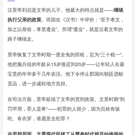
汉景帝刘启是文帝的儿子。他最大的特点就是——
继续
执行父亲的政策
。班固在《汉书》中评价：“至于孝文，
加之以恭俭，孝景遵业”
。所谓“遵业”，就是沿着文帝的
路子继续走。
景帝恢复了文帝时期一度全免的田租，定为“三十税一”
。
他把服兵役的年龄从15岁推迟到20岁
——让年轻人在最
宝贵的年华多干几年农活。他下令停止郡国向朝廷进献
贡品󠄹󠅀󠄪󠄢󠄡󠄦󠄞󠄧󠄣󠄞󠄢󠄡󠄦󠄞󠄡󠄠󠄡󠅬󠅅󠅃󠄵󠅂󠄪󠅗󠅥󠅕󠅣󠅤󠅬󠅄󠄹󠄽󠄵󠄪󠄢󠄠󠄢󠄦󠄝󠄠󠄨󠄝󠄠󠄩󠄐󠄡󠄢󠄪󠄢󠄩󠄪󠄡󠄢󠅬󠅨󠅙󠅑󠅟󠅗󠅒󠄞󠅓󠅟󠅝󠄐󠇕󠆠󠅿󠇖󠆄󠆩󠇕󠅿󠆈󠇗󠆭󠆁󠄐󠇗󠅹󠅸󠇖󠆍󠅳󠇖󠅹󠅰󠇖󠆌󠅹
，进一步减轻地方负担。
在司法方面，景帝延续了文帝的宽刑政策。文景时期“刑
罚罕用，罪人是希”󠄹󠅀󠄪󠄢󠄡󠄦󠄞󠄧󠄣󠄞󠄢󠄡󠄦󠄞󠄡󠄠󠄡󠅬󠅅󠅃󠄵󠅂󠄪󠅗󠅥󠅕󠅣󠅤󠅬󠅄󠄹󠄽󠄵󠄪󠄢󠄠󠄢󠄦󠄝󠄠󠄨󠄝󠄠󠄩󠄐󠄡󠄢󠄪󠄢󠄩󠄪󠄡󠄢󠅬󠅨󠅙󠅑󠅟󠅗󠅒󠄞󠅓󠅟󠅝󠄐󠇕󠆠󠅿󠇖󠆄󠆩󠇕󠅿󠆈󠇗󠆭󠆁󠄐󠇗󠅹󠅸󠇖󠆍󠅳󠇖󠅹󠅰󠇖󠆌󠅹
——犯罪的人很少，因为百姓有饭
吃、有衣穿，谁愿意去犯罪？
在思想层面，文景两代延续了从曹参时代就开始推崇的