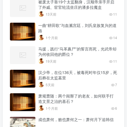
被废太子靠19个太监翻身，汉顺帝亲手开启
了外戚、宦官轮流坐庄的潘多拉魔盒
13天前
11
一曲“耕田歌”与血溅宫廷，刘氏皇族复兴的道
路
1个月前
14
马援，践行“马革裹尸”的誓言而死，光武帝却
为何收回他的爵位？
19天前
11
汉少帝，在位136天，被毒死时年仅15岁，死
后葬在太监墓里
5天前
7
萧规曹随：两个闹掰了的老友，如何联手打
造文景之治的基石？
1个月前
6
成也萧何，败也萧何之一：萧何月下追韩信