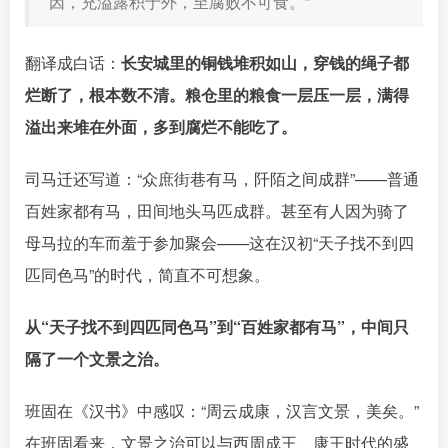
因，充溢露积于外，至腐败不可食。”󠄹󠅀󠄪󠄢󠄡󠄦󠄞󠄧󠄣󠄞󠄢󠄡󠄦󠄞󠄡󠄠󠄡󠅬󠅅󠅃󠄵󠅂󠄪󠅗󠅥󠅕󠅣󠅤󠅬󠅄󠄹󠄽󠄵󠄪󠄢󠄠󠄢󠄦󠄝󠄠󠄨󠄝󠄠󠄩󠄐󠄡󠄢󠄪󠄢󠄩󠄪󠄡󠄢󠅬󠅨󠅙󠅑󠅟󠅗󠅒󠄞󠅓󠅟󠅝󠄐󠇕󠆠󠅿󠇖󠆄󠆩󠇕󠅿󠆈󠇗󠆭󠆁󠄐󠇗󠅹󠅸󠇖󠆍󠅳󠇖󠅹󠅰󠇖󠆌󠅹
翻译成白话：
长安城里的铜钱堆积如山，穿钱的绳子都
烂断了，根本数不清。粮仓里的粮食一层压一层，满得
溢出来堆在外面，多到腐烂不能吃了。󠄹󠅀󠄪󠄢󠄡󠄦󠄞󠄧󠄣󠄞󠄢󠄡󠄦󠄞󠄡󠄠󠄡󠅬󠅅󠅃󠄵󠅂󠄪󠅗󠅥󠅕󠅣󠅤󠅬󠅄󠄹󠄽󠄵󠄪󠄢󠄠󠄢󠄦󠄝󠄠󠄨󠄝󠄠󠄩󠄐󠄡󠄢󠄪󠄢󠄩󠄪󠄡󠄢󠅬󠅨󠅙󠅑󠅟󠅗󠅒󠄞󠅓󠅟󠅝󠄐󠇕󠆠󠅿󠇖󠆄󠆩󠇕󠅿󠆈󠇗󠆭󠆁󠄐󠇗󠅹󠅸󠇖󠆍󠅳󠇖󠅹󠅰󠇖󠆌󠅹
司马迁还写道：“众庶街巷有马，阡陌之间成群”
——普通
百姓家都有马，田间地头马匹成群。甚至有人因为骑了
母马拉的车而羞于参加聚会󠄹󠅀󠄪󠄢󠄡󠄦󠄞󠄧󠄣󠄞󠄢󠄡󠄦󠄞󠄡󠄠󠄡󠅬󠅅󠅃󠄵󠅂󠄪󠅗󠅥󠅕󠅣󠅤󠅬󠅄󠄹󠄽󠄵󠄪󠄢󠄠󠄢󠄦󠄝󠄠󠄨󠄝󠄠󠄩󠄐󠄡󠄢󠄪󠄢󠄩󠄪󠄡󠄢󠅬󠅨󠅙󠅑󠅟󠅗󠅒󠄞󠅓󠅟󠅝󠄐󠇕󠆠󠅿󠇖󠆄󠆩󠇕󠅿󠆈󠇗󠆭󠆁󠄐󠇗󠅹󠅸󠇖󠆍󠅳󠇖󠅹󠅰󠇖󠆌󠅹
——这在汉初“天子找不到四
匹同色马”的时代，简直不可想象
。
从“天子找不到四匹同色马”到“百姓家都有马”，中间只
隔了一个文景之治。󠄹󠅀󠄪󠄢󠄡󠄦󠄞󠄧󠄣󠄞󠄢󠄡󠄦󠄞󠄡󠄠󠄡󠅬󠅅󠅃󠄵󠅂󠄪󠅗󠅥󠅕󠅣󠅤󠅬󠅄󠄹󠄽󠄵󠄪󠄢󠄠󠄢󠄦󠄝󠄠󠄨󠄝󠄠󠄩󠄐󠄡󠄢󠄪󠄢󠄩󠄪󠄡󠄢󠅬󠅨󠅙󠅑󠅟󠅗󠅒󠄞󠅓󠅟󠅝󠄐󠇕󠆠󠅿󠇖󠆄󠆩󠇕󠅿󠆈󠇗󠆭󠆁󠄐󠇗󠅹󠅸󠇖󠆍󠅳󠇖󠅹󠅰󠇖󠆌󠅹
班固在《汉书》中感叹：“周云成康，汉言文景，美矣。”
在班固看来，文景之治可以与西周成王、康王时代的盛