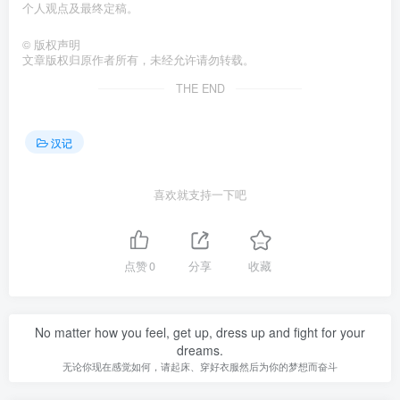
个人观点及最终定稿。󠄹󠅀󠄪󠄢󠄡󠄦󠄞󠄧󠄣󠄞󠄢󠄡󠄦󠄞󠄡󠄠󠄡󠅬󠅅󠅃󠄵󠅂󠄪󠅗󠅥󠅕󠅣󠅤󠅬󠅄󠄹󠄽󠄵󠄪󠄢󠄠󠄢󠄦󠄝󠄠󠄨󠄝󠄠󠄩󠄐󠄡󠄢󠄪󠄢󠄩󠄪󠄡󠄢󠅬󠅨󠅙󠅑󠅟󠅗󠅒󠄞󠅓󠅟󠅝󠄐󠇕󠆠󠅿󠇖󠆄󠆩󠇕󠅿󠆈󠇗󠆭󠆁󠄐󠇗󠅹󠅸󠇖󠆍󠅳󠇖󠅹󠅰󠇖󠆌󠅹
©
版权声明
文章版权归原作者所有，未经允许请勿转载。
THE END
汉记
喜欢就支持一下吧
点赞
0
分享
收藏
No matter how you feel, get up, dress up and fight for your
dreams.
无论你现在感觉如何，请起床、穿好衣服然后为你的梦想而奋斗