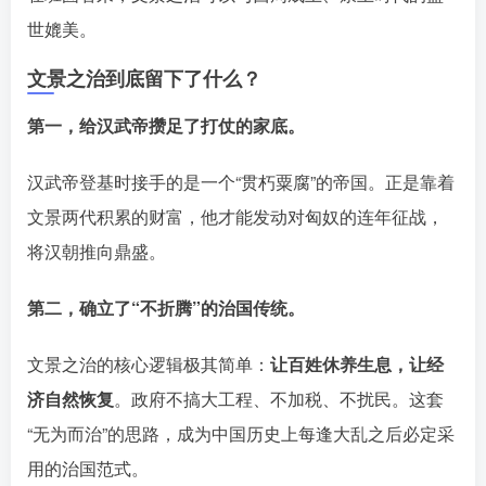
世媲美。
文景之治到底留下了什么？
第一，给汉武帝攒足了打仗的家底。
汉武帝登基时接手的是一个“贯朽粟腐”的帝国。正是靠着
文景两代积累的财富，他才能发动对匈奴的连年征战，
将汉朝推向鼎盛。󠄹󠅀󠄪󠄢󠄡󠄦󠄞󠄧󠄣󠄞󠄢󠄡󠄦󠄞󠄡󠄠󠄡󠅬󠅅󠅃󠄵󠅂󠄪󠅗󠅥󠅕󠅣󠅤󠅬󠅄󠄹󠄽󠄵󠄪󠄢󠄠󠄢󠄦󠄝󠄠󠄨󠄝󠄠󠄩󠄐󠄡󠄢󠄪󠄢󠄩󠄪󠄡󠄢󠅬󠅨󠅙󠅑󠅟󠅗󠅒󠄞󠅓󠅟󠅝󠄐󠇕󠆠󠅿󠇖󠆄󠆩󠇕󠅿󠆈󠇗󠆭󠆁󠄐󠇗󠅹󠅸󠇖󠆍󠅳󠇖󠅹󠅰󠇖󠆌󠅹
第二，确立了“不折腾”的治国传统。
文景之治的核心逻辑极其简单：
让百姓休养生息，让经
济自然恢复
。政府不搞大工程、不加税、不扰民。这套
“无为而治”的思路，成为中国历史上每逢大乱之后必定采
用的治国范式。󠄹󠅀󠄪󠄢󠄡󠄦󠄞󠄧󠄣󠄞󠄢󠄡󠄦󠄞󠄡󠄠󠄡󠅬󠅅󠅃󠄵󠅂󠄪󠅗󠅥󠅕󠅣󠅤󠅬󠅄󠄹󠄽󠄵󠄪󠄢󠄠󠄢󠄦󠄝󠄠󠄨󠄝󠄠󠄩󠄐󠄡󠄢󠄪󠄢󠄩󠄪󠄡󠄢󠅬󠅨󠅙󠅑󠅟󠅗󠅒󠄞󠅓󠅟󠅝󠄐󠇕󠆠󠅿󠇖󠆄󠆩󠇕󠅿󠆈󠇗󠆭󠆁󠄐󠇗󠅹󠅸󠇖󠆍󠅳󠇖󠅹󠅰󠇖󠆌󠅹