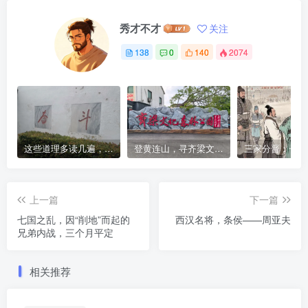
秀才不才
关注
138
0
140
2074
这些道理多读几遍，凡事豁然开朗
登黄连山，寻齐梁文化，这座免费森林公园藏着千年风雅与山野诗意
上一篇
下一篇
七国之乱，因“削地”而起的
西汉名将，条侯——周亚夫
兄弟内战，三个月平定
相关推荐