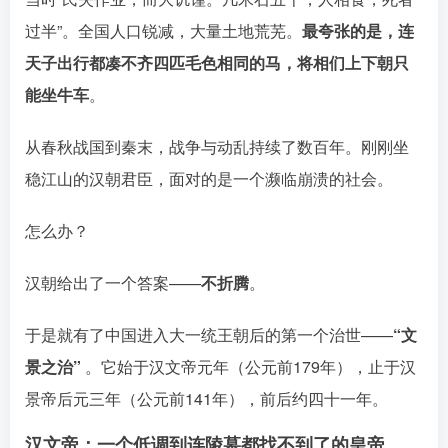
过半”󠄹󠅀󠄪󠄢󠄡󠄦󠄞󠄧󠄣󠄞󠄢󠄡󠄦󠄞󠄡󠄠󠄡󠅬󠅅󠅃󠄵󠅂󠄪󠅗󠅥󠅕󠅣󠅤󠅬󠅄󠄹󠄽󠄵󠄪󠄢󠄠󠄢󠄦󠄝󠄠󠄨󠄝󠄠󠄩󠄐󠄡󠄢󠄪󠄢󠄩󠄪󠄡󠄢󠅬󠅨󠅙󠅑󠅟󠅗󠅒󠄞󠅓󠅟󠅝󠄐󠇕󠆠󠅿󠇖󠆄󠆩󠇕󠅿󠆈󠇗󠆭󠆁󠄐󠇗󠅹󠅸󠇖󠆍󠅳󠇖󠅹󠅰󠇖󠆌󠅹
。全国人口锐减，大量土地荒芜。
最夸张的是，连
天子出行都凑不齐四匹毛色相同的马，将相们上下朝只
能坐牛车󠄹󠅀󠄪󠄢󠄡󠄦󠄞󠄧󠄣󠄞󠄢󠄡󠄦󠄞󠄡󠄠󠄡󠅬󠅅󠅃󠄵󠅂󠄪󠅗󠅥󠅕󠅣󠅤󠅬󠅄󠄹󠄽󠄵󠄪󠄢󠄠󠄢󠄦󠄝󠄠󠄨󠄝󠄠󠄩󠄐󠄡󠄢󠄪󠄢󠄩󠄪󠄡󠄢󠅬󠅨󠅙󠅑󠅟󠅗󠅒󠄞󠅓󠅟󠅝󠄐󠇕󠆠󠅿󠇖󠆄󠆩󠇕󠅿󠆈󠇗󠆭󠆁󠄐󠇗󠅹󠅸󠇖󠆍󠅳󠇖󠅹󠅰󠇖󠆌󠅹
。
从春秋战国到秦末，战争与动乱持续了数百年
。刚刚坐
稳江山的汉朝君臣，面对的是一个濒临崩溃的社会。
怎么办？
汉朝给出了一个答案——
不折腾
。
于是就有了中国进入大一统王朝后的第一个治世——
“文
景之治”
。它始于汉文帝元年（公元前179年），止于汉
景帝后元三年（公元前141年），前后约四十一年󠄹󠅀󠄪󠄢󠄡󠄦󠄞󠄧󠄣󠄞󠄢󠄡󠄦󠄞󠄡󠄠󠄡󠅬󠅅󠅃󠄵󠅂󠄪󠅗󠅥󠅕󠅣󠅤󠅬󠅄󠄹󠄽󠄵󠄪󠄢󠄠󠄢󠄦󠄝󠄠󠄨󠄝󠄠󠄩󠄐󠄡󠄢󠄪󠄢󠄩󠄪󠄡󠄢󠅬󠅨󠅙󠅑󠅟󠅗󠅒󠄞󠅓󠅟󠅝󠄐󠇕󠆠󠅿󠇖󠆄󠆩󠇕󠅿󠆈󠇗󠆭󠆁󠄐󠇗󠅹󠅸󠇖󠆍󠅳󠇖󠅹󠅰󠇖󠆌󠅹
。
汉文帝：一个低调到连陵墓都找不到了的皇帝