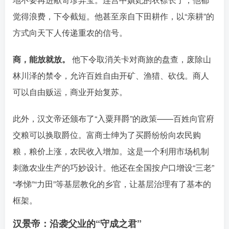
觉得浪费，下令截短
。他甚至亲自下田耕作，以“亲耕”的
方式向天下人传递重农的信号。󠄹󠅀󠄪󠄢󠄡󠄦󠄞󠄧󠄣󠄞󠄢󠄡󠄦󠄞󠄡󠄠󠄡󠅬󠅅󠅃󠄵󠅂󠄪󠅗󠅥󠅕󠅣󠅤󠅬󠅄󠄹󠄽󠄵󠄪󠄢󠄠󠄢󠄦󠄝󠄠󠄨󠄝󠄠󠄩󠄐󠄡󠄢󠄪󠄢󠄩󠄪󠄡󠄢󠅬󠅨󠅙󠅑󠅟󠅗󠅒󠄞󠅓󠅟󠅝󠄐󠇕󠆠󠅿󠇖󠆄󠆩󠇕󠅿󠆈󠇗󠆭󠆁󠄐󠇗󠅹󠅸󠇖󠆍󠅳󠇖󠅹󠅰󠇖󠆌󠅹
商，能放就放。
他下令取消关卡对商旅的盘查，废除山
林川泽的禁令，允许百姓自由开矿、渔猎、砍伐󠄹󠅀󠄪󠄢󠄡󠄦󠄞󠄧󠄣󠄞󠄢󠄡󠄦󠄞󠄡󠄠󠄡󠅬󠅅󠅃󠄵󠅂󠄪󠅗󠅥󠅕󠅣󠅤󠅬󠅄󠄹󠄽󠄵󠄪󠄢󠄠󠄢󠄦󠄝󠄠󠄨󠄝󠄠󠄩󠄐󠄡󠄢󠄪󠄢󠄩󠄪󠄡󠄢󠅬󠅨󠅙󠅑󠅟󠅗󠅒󠄞󠅓󠅟󠅝󠄐󠇕󠆠󠅿󠇖󠆄󠆩󠇕󠅿󠆈󠇗󠆭󠆁󠄐󠇗󠅹󠅸󠇖󠆍󠅳󠇖󠅹󠅰󠇖󠆌󠅹
。商人
可以自由贩运，商业开始复苏
。
此外，汉文帝还颁布了“入粟拜爵”的政策——百姓向官府
交粮可以换取爵位󠄹󠅀󠄪󠄢󠄡󠄦󠄞󠄧󠄣󠄞󠄢󠄡󠄦󠄞󠄡󠄠󠄡󠅬󠅅󠅃󠄵󠅂󠄪󠅗󠅥󠅕󠅣󠅤󠅬󠅄󠄹󠄽󠄵󠄪󠄢󠄠󠄢󠄦󠄝󠄠󠄨󠄝󠄠󠄩󠄐󠄡󠄢󠄪󠄢󠄩󠄪󠄡󠄢󠅬󠅨󠅙󠅑󠅟󠅗󠅒󠄞󠅓󠅟󠅝󠄐󠇕󠆠󠅿󠇖󠆄󠆩󠇕󠅿󠆈󠇗󠆭󠆁󠄐󠇗󠅹󠅸󠇖󠆍󠅳󠇖󠅹󠅰󠇖󠆌󠅹
。富商士绅为了买爵纷纷向农民购
粮，粮价上涨，农民收入增加
。这是一个利用市场机制
刺激农业生产的巧妙设计。他还在全国按户口增设“三老”
“孝悌”“力田”等基层教化的乡官󠄹󠅀󠄪󠄢󠄡󠄦󠄞󠄧󠄣󠄞󠄢󠄡󠄦󠄞󠄡󠄠󠄡󠅬󠅅󠅃󠄵󠅂󠄪󠅗󠅥󠅕󠅣󠅤󠅬󠅄󠄹󠄽󠄵󠄪󠄢󠄠󠄢󠄦󠄝󠄠󠄨󠄝󠄠󠄩󠄐󠄡󠄢󠄪󠄢󠄩󠄪󠄡󠄢󠅬󠅨󠅙󠅑󠅟󠅗󠅒󠄞󠅓󠅟󠅝󠄐󠇕󠆠󠅿󠇖󠆄󠆩󠇕󠅿󠆈󠇗󠆭󠆁󠄐󠇗󠅹󠅸󠇖󠆍󠅳󠇖󠅹󠅰󠇖󠆌󠅹
，让基层治理有了基本的
框架。
汉景帝：沿袭父业的“守成之君”