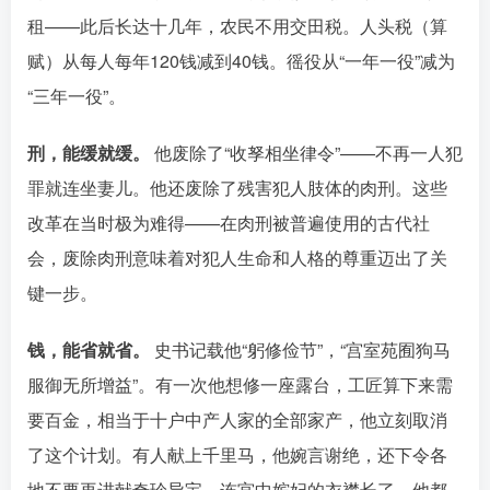
租
——此后长达十几年，农民不用交田税。人头税（算
赋）从每人每年120钱减到40钱󠄹󠅀󠄪󠄢󠄡󠄦󠄞󠄧󠄣󠄞󠄢󠄡󠄦󠄞󠄡󠄠󠄡󠅬󠅅󠅃󠄵󠅂󠄪󠅗󠅥󠅕󠅣󠅤󠅬󠅄󠄹󠄽󠄵󠄪󠄢󠄠󠄢󠄦󠄝󠄠󠄨󠄝󠄠󠄩󠄐󠄡󠄢󠄪󠄢󠄩󠄪󠄡󠄢󠅬󠅨󠅙󠅑󠅟󠅗󠅒󠄞󠅓󠅟󠅝󠄐󠇕󠆠󠅿󠇖󠆄󠆩󠇕󠅿󠆈󠇗󠆭󠆁󠄐󠇗󠅹󠅸󠇖󠆍󠅳󠇖󠅹󠅰󠇖󠆌󠅹
。徭役从“一年一役”减为
“三年一役”
。
刑，能缓就缓。
他废除了“收孥相坐律令”——不再一人犯
罪就连坐妻儿
。他还废除了残害犯人肢体的肉刑
。这些
改革在当时极为难得——在肉刑被普遍使用的古代社
会，废除肉刑意味着对犯人生命和人格的尊重迈出了关
键一步。󠄹󠅀󠄪󠄢󠄡󠄦󠄞󠄧󠄣󠄞󠄢󠄡󠄦󠄞󠄡󠄠󠄡󠅬󠅅󠅃󠄵󠅂󠄪󠅗󠅥󠅕󠅣󠅤󠅬󠅄󠄹󠄽󠄵󠄪󠄢󠄠󠄢󠄦󠄝󠄠󠄨󠄝󠄠󠄩󠄐󠄡󠄢󠄪󠄢󠄩󠄪󠄡󠄢󠅬󠅨󠅙󠅑󠅟󠅗󠅒󠄞󠅓󠅟󠅝󠄐󠇕󠆠󠅿󠇖󠆄󠆩󠇕󠅿󠆈󠇗󠆭󠆁󠄐󠇗󠅹󠅸󠇖󠆍󠅳󠇖󠅹󠅰󠇖󠆌󠅹
钱，能省就省。
史书记载他“躬修俭节”
，“宫室苑囿狗马
服御无所增益”
。有一次他想修一座露台，工匠算下来需
要百金，相当于十户中产人家的全部家产，他立刻取消
了这个计划󠄹󠅀󠄪󠄢󠄡󠄦󠄞󠄧󠄣󠄞󠄢󠄡󠄦󠄞󠄡󠄠󠄡󠅬󠅅󠅃󠄵󠅂󠄪󠅗󠅥󠅕󠅣󠅤󠅬󠅄󠄹󠄽󠄵󠄪󠄢󠄠󠄢󠄦󠄝󠄠󠄨󠄝󠄠󠄩󠄐󠄡󠄢󠄪󠄢󠄩󠄪󠄡󠄢󠅬󠅨󠅙󠅑󠅟󠅗󠅒󠄞󠅓󠅟󠅝󠄐󠇕󠆠󠅿󠇖󠆄󠆩󠇕󠅿󠆈󠇗󠆭󠆁󠄐󠇗󠅹󠅸󠇖󠆍󠅳󠇖󠅹󠅰󠇖󠆌󠅹
。有人献上千里马，他婉言谢绝，还下令各
地不要再进献奇珍异宝
。连宫中嫔妃的衣襟长了，他都