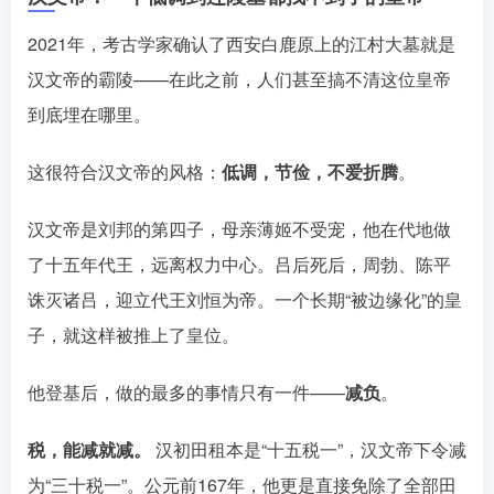
2021年，考古学家确认了西安白鹿原上的江村大墓就是
汉文帝的霸陵󠄹󠅀󠄪󠄢󠄡󠄦󠄞󠄧󠄣󠄞󠄢󠄡󠄦󠄞󠄡󠄠󠄡󠅬󠅅󠅃󠄵󠅂󠄪󠅗󠅥󠅕󠅣󠅤󠅬󠅄󠄹󠄽󠄵󠄪󠄢󠄠󠄢󠄦󠄝󠄠󠄨󠄝󠄠󠄩󠄐󠄡󠄢󠄪󠄢󠄩󠄪󠄡󠄢󠅬󠅨󠅙󠅑󠅟󠅗󠅒󠄞󠅓󠅟󠅝󠄐󠇕󠆠󠅿󠇖󠆄󠆩󠇕󠅿󠆈󠇗󠆭󠆁󠄐󠇗󠅹󠅸󠇖󠆍󠅳󠇖󠅹󠅰󠇖󠆌󠅹
——在此之前，人们甚至搞不清这位皇帝
到底埋在哪里。
这很符合汉文帝的风格：
低调，节俭，不爱折腾
。
汉文帝是刘邦的第四子，母亲薄姬不受宠，他在代地做
了十五年代王，远离权力中心。吕后死后，周勃、陈平
诛灭诸吕，迎立代王刘恒为帝󠄹󠅀󠄪󠄢󠄡󠄦󠄞󠄧󠄣󠄞󠄢󠄡󠄦󠄞󠄡󠄠󠄡󠅬󠅅󠅃󠄵󠅂󠄪󠅗󠅥󠅕󠅣󠅤󠅬󠅄󠄹󠄽󠄵󠄪󠄢󠄠󠄢󠄦󠄝󠄠󠄨󠄝󠄠󠄩󠄐󠄡󠄢󠄪󠄢󠄩󠄪󠄡󠄢󠅬󠅨󠅙󠅑󠅟󠅗󠅒󠄞󠅓󠅟󠅝󠄐󠇕󠆠󠅿󠇖󠆄󠆩󠇕󠅿󠆈󠇗󠆭󠆁󠄐󠇗󠅹󠅸󠇖󠆍󠅳󠇖󠅹󠅰󠇖󠆌󠅹
。一个长期“被边缘化”的皇
子，就这样被推上了皇位。
他登基后，做的最多的事情只有一件——
减负
。
税，能减就减。
汉初田租本是“十五税一”，汉文帝下令减
为“三十税一”
。公元前167年，他更是直接免除了全部田