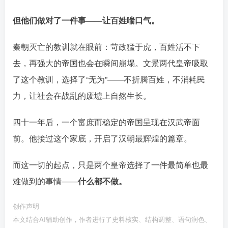
但他们做对了一件事——让百姓喘口气。
秦朝灭亡的教训就在眼前：苛政猛于虎，百姓活不下
去，再强大的帝国也会在瞬间崩塌。文景两代皇帝吸取
了这个教训󠄹󠅀󠄪󠄢󠄡󠄦󠄞󠄧󠄣󠄞󠄢󠄡󠄦󠄞󠄡󠄠󠄡󠅬󠅅󠅃󠄵󠅂󠄪󠅗󠅥󠅕󠅣󠅤󠅬󠅄󠄹󠄽󠄵󠄪󠄢󠄠󠄢󠄦󠄝󠄠󠄨󠄝󠄠󠄩󠄐󠄡󠄢󠄪󠄢󠄩󠄪󠄡󠄢󠅬󠅨󠅙󠅑󠅟󠅗󠅒󠄞󠅓󠅟󠅝󠄐󠇕󠆠󠅿󠇖󠆄󠆩󠇕󠅿󠆈󠇗󠆭󠆁󠄐󠇗󠅹󠅸󠇖󠆍󠅳󠇖󠅹󠅰󠇖󠆌󠅹
，选择了“无为”——不折腾百姓，不消耗民
力，让社会在战乱的废墟上自然生长。󠄹󠅀󠄪󠄢󠄡󠄦󠄞󠄧󠄣󠄞󠄢󠄡󠄦󠄞󠄡󠄠󠄡󠅬󠅅󠅃󠄵󠅂󠄪󠅗󠅥󠅕󠅣󠅤󠅬󠅄󠄹󠄽󠄵󠄪󠄢󠄠󠄢󠄦󠄝󠄠󠄨󠄝󠄠󠄩󠄐󠄡󠄢󠄪󠄢󠄩󠄪󠄡󠄢󠅬󠅨󠅙󠅑󠅟󠅗󠅒󠄞󠅓󠅟󠅝󠄐󠇕󠆠󠅿󠇖󠆄󠆩󠇕󠅿󠆈󠇗󠆭󠆁󠄐󠇗󠅹󠅸󠇖󠆍󠅳󠇖󠅹󠅰󠇖󠆌󠅹
四十一年后，一个富庶而稳定的帝国呈现在汉武帝面
前。他接过这个家底，开启了汉朝最辉煌的篇章。󠄹󠅀󠄪󠄢󠄡󠄦󠄞󠄧󠄣󠄞󠄢󠄡󠄦󠄞󠄡󠄠󠄡󠅬󠅅󠅃󠄵󠅂󠄪󠅗󠅥󠅕󠅣󠅤󠅬󠅄󠄹󠄽󠄵󠄪󠄢󠄠󠄢󠄦󠄝󠄠󠄨󠄝󠄠󠄩󠄐󠄡󠄢󠄪󠄢󠄩󠄪󠄡󠄢󠅬󠅨󠅙󠅑󠅟󠅗󠅒󠄞󠅓󠅟󠅝󠄐󠇕󠆠󠅿󠇖󠆄󠆩󠇕󠅿󠆈󠇗󠆭󠆁󠄐󠇗󠅹󠅸󠇖󠆍󠅳󠇖󠅹󠅰󠇖󠆌󠅹
而这一切的起点，只是两个皇帝选择了一件最简单也最
难做到的事情——󠄹󠅀󠄪󠄢󠄡󠄦󠄞󠄧󠄣󠄞󠄢󠄡󠄦󠄞󠄡󠄠󠄡󠅬󠅅󠅃󠄵󠅂󠄪󠅗󠅥󠅕󠅣󠅤󠅬󠅄󠄹󠄽󠄵󠄪󠄢󠄠󠄢󠄦󠄝󠄠󠄨󠄝󠄠󠄩󠄐󠄡󠄢󠄪󠄢󠄩󠄪󠄡󠄢󠅬󠅨󠅙󠅑󠅟󠅗󠅒󠄞󠅓󠅟󠅝󠄐󠇕󠆠󠅿󠇖󠆄󠆩󠇕󠅿󠆈󠇗󠆭󠆁󠄐󠇗󠅹󠅸󠇖󠆍󠅳󠇖󠅹󠅰󠇖󠆌󠅹
什么都不做。
创作声明
本文结合AI辅助创作，作者进行了史料核实、结构调整、语句润色、