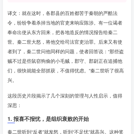
译文：就在这时，各郡县的百姓都苦于秦朝的严酷法
令，纷纷争着杀掉当地的官吏来响应陈涉。有一位谒者
奉命出使从东方回来，把各地造反的情况报告给秦二
世。秦二世大怒，将他交给司法官吏治罪。后来又有使
者到了，秦二世问他同样的问题，使者回答说：“那些盗
贼不过是些鼠窃狗偷的小毛贼，郡守、郡尉正在追捕他
们，很快就能全部抓获，不值得忧虑。”秦二世听了很高
兴。󠄹󠅀󠄪󠄢󠄡󠄦󠄞󠄧󠄣󠄞󠄢󠄡󠄦󠄞󠄡󠄧󠄢󠅬󠅅󠅃󠄵󠅂󠄪󠅗󠅥󠅕󠅣󠅤󠅬󠅄󠄹󠄽󠄵󠄪󠄢󠄠󠄢󠄦󠄝󠄠󠄨󠄝󠄡󠄠󠄐󠄡󠄠󠄪󠄠󠄥󠄪󠄠󠄩󠅬󠅨󠅙󠅑󠅟󠅗󠅒󠄞󠅓󠅟󠅝󠄐󠇕󠆠󠅿󠇖󠆄󠆩󠇕󠅿󠆈󠇗󠆭󠆁󠄐󠇗󠅹󠅸󠇖󠆍󠅳󠇖󠅹󠅰󠇖󠆌󠅹
这段历史片段揭示了几个深刻的管理与人性启示，值得
深思：
1. 报喜不报忧，是组织衰败的开始
秦二世听到“反者”就发怒，听到“不足忧”就高兴。这种奖