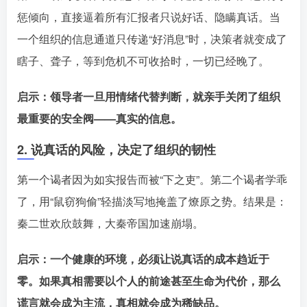
惩倾向，直接逼着所有汇报者只说好话、隐瞒真话。当
一个组织的信息通道只传递“好消息”时，决策者就变成了
瞎子、聋子，等到危机不可收拾时，一切已经晚了。󠄹󠅀󠄪󠄢󠄡󠄦󠄞󠄧󠄣󠄞󠄢󠄡󠄦󠄞󠄡󠄧󠄢󠅬󠅅󠅃󠄵󠅂󠄪󠅗󠅥󠅕󠅣󠅤󠅬󠅄󠄹󠄽󠄵󠄪󠄢󠄠󠄢󠄦󠄝󠄠󠄨󠄝󠄡󠄠󠄐󠄡󠄠󠄪󠄠󠄥󠄪󠄠󠄩󠅬󠅨󠅙󠅑󠅟󠅗󠅒󠄞󠅓󠅟󠅝󠄐󠇕󠆠󠅿󠇖󠆄󠆩󠇕󠅿󠆈󠇗󠆭󠆁󠄐󠇗󠅹󠅸󠇖󠆍󠅳󠇖󠅹󠅰󠇖󠆌󠅹
启示：领导者一旦用情绪代替判断，就亲手关闭了组织
最重要的安全阀——真实的信息。󠄹󠅀󠄪󠄢󠄡󠄦󠄞󠄧󠄣󠄞󠄢󠄡󠄦󠄞󠄡󠄧󠄢󠅬󠅅󠅃󠄵󠅂󠄪󠅗󠅥󠅕󠅣󠅤󠅬󠅄󠄹󠄽󠄵󠄪󠄢󠄠󠄢󠄦󠄝󠄠󠄨󠄝󠄡󠄠󠄐󠄡󠄠󠄪󠄠󠄥󠄪󠄠󠄩󠅬󠅨󠅙󠅑󠅟󠅗󠅒󠄞󠅓󠅟󠅝󠄐󠇕󠆠󠅿󠇖󠆄󠆩󠇕󠅿󠆈󠇗󠆭󠆁󠄐󠇗󠅹󠅸󠇖󠆍󠅳󠇖󠅹󠅰󠇖󠆌󠅹
2. 说真话的风险，决定了组织的韧性
第一个谒者因为如实报告而被“下之吏”。第二个谒者学乖
了，用“鼠窃狗偷”轻描淡写地掩盖了燎原之势。结果是：
秦二世欢欣鼓舞，大秦帝国加速崩塌。󠄹󠅀󠄪󠄢󠄡󠄦󠄞󠄧󠄣󠄞󠄢󠄡󠄦󠄞󠄡󠄧󠄢󠅬󠅅󠅃󠄵󠅂󠄪󠅗󠅥󠅕󠅣󠅤󠅬󠅄󠄹󠄽󠄵󠄪󠄢󠄠󠄢󠄦󠄝󠄠󠄨󠄝󠄡󠄠󠄐󠄡󠄠󠄪󠄠󠄥󠄪󠄠󠄩󠅬󠅨󠅙󠅑󠅟󠅗󠅒󠄞󠅓󠅟󠅝󠄐󠇕󠆠󠅿󠇖󠆄󠆩󠇕󠅿󠆈󠇗󠆭󠆁󠄐󠇗󠅹󠅸󠇖󠆍󠅳󠇖󠅹󠅰󠇖󠆌󠅹
启示：一个健康的环境，必须让说真话的成本趋近于
零。如果真相需要以个人的前途甚至生命为代价，那么
谎言就会成为主流，真相就会成为稀缺品。󠄹󠅀󠄪󠄢󠄡󠄦󠄞󠄧󠄣󠄞󠄢󠄡󠄦󠄞󠄡󠄧󠄢󠅬󠅅󠅃󠄵󠅂󠄪󠅗󠅥󠅕󠅣󠅤󠅬󠅄󠄹󠄽󠄵󠄪󠄢󠄠󠄢󠄦󠄝󠄠󠄨󠄝󠄡󠄠󠄐󠄡󠄠󠄪󠄠󠄥󠄪󠄠󠄩󠅬󠅨󠅙󠅑󠅟󠅗󠅒󠄞󠅓󠅟󠅝󠄐󠇕󠆠󠅿󠇖󠆄󠆩󠇕󠅿󠆈󠇗󠆭󠆁󠄐󠇗󠅹󠅸󠇖󠆍󠅳󠇖󠅹󠅰󠇖󠆌󠅹