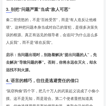
3. 别把“问题严重”当成“敌人可恶”
秦二世愤怒的，不是“百姓受苦”，而是“有人造反让他难
堪”。这种把问题本身当成对自己的冒犯，是很多决策失
误的根源。真正有远见的领导者，会追问“为什么这么多
人反我”，而不是“谁在反我”。󠄹󠅀󠄪󠄢󠄡󠄦󠄞󠄧󠄣󠄞󠄢󠄡󠄦󠄞󠄡󠄧󠄢󠅬󠅅󠅃󠄵󠅂󠄪󠅗󠅥󠅕󠅣󠅤󠅬󠅄󠄹󠄽󠄵󠄪󠄢󠄠󠄢󠄦󠄝󠄠󠄨󠄝󠄡󠄠󠄐󠄡󠄠󠄪󠄠󠄥󠄪󠄠󠄩󠅬󠅨󠅙󠅑󠅟󠅗󠅒󠄞󠅓󠅟󠅝󠄐󠇕󠆠󠅿󠇖󠆄󠆩󠇕󠅿󠆈󠇗󠆭󠆁󠄐󠇗󠅹󠅸󠇖󠆍󠅳󠇖󠅹󠅰󠇖󠆌󠅹
启示：当问题出现时，别急着解决“提出问题的人”，先
去解决“导致问题的事”。否则，你将永远在灭火，却永
远找不到火源。󠄹󠅀󠄪󠄢󠄡󠄦󠄞󠄧󠄣󠄞󠄢󠄡󠄦󠄞󠄡󠄧󠄢󠅬󠅅󠅃󠄵󠅂󠄪󠅗󠅥󠅕󠅣󠅤󠅬󠅄󠄹󠄽󠄵󠄪󠄢󠄠󠄢󠄦󠄝󠄠󠄨󠄝󠄡󠄠󠄐󠄡󠄠󠄪󠄠󠄥󠄪󠄠󠄩󠅬󠅨󠅙󠅑󠅟󠅗󠅒󠄞󠅓󠅟󠅝󠄐󠇕󠆠󠅿󠇖󠆄󠆩󠇕󠅿󠆈󠇗󠆭󠆁󠄐󠇗󠅹󠅸󠇖󠆍󠅳󠇖󠅹󠅰󠇖󠆌󠅹
4. 语言的精巧，往往是逃避责任的借口
“鼠窃狗偷”四个字，把几十万人的武装起义说成了小偷小
摸。这不是无知，而是迎合。第二个使者显然知道真
相，但他选择用最无害的措辞包装，换取自己的安全。