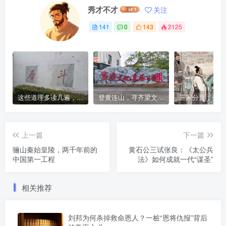
秀才不才
关注
141
0
143
2125
这些道理多读几遍，凡事豁然开朗
登黄连山，寻齐梁文化，这座免费森林公园藏着千年风雅与山野诗意
上一篇
下一篇
骊山秦始皇陵，两千年前的
黄石公三试张良：《太公兵
中国第一工程
法》如何成就一代“谋圣”
相关推荐
刘邦为何杀掉救命恩人？一桩“恩将仇报”背后