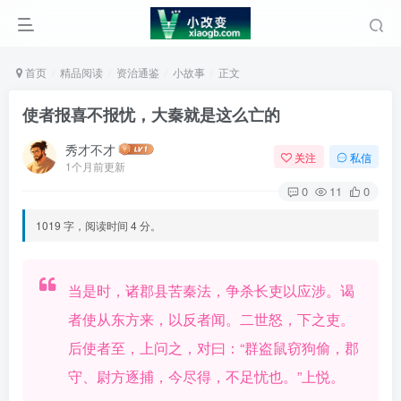
首页
精品阅读
资治通鉴
小故事
正文
使者报喜不报忧，大秦就是这么亡的
秀才不才
关注
私信
1个月前更新
0
11
0
1019 字，阅读时间 4 分。
当是时，诸郡县苦秦法，争杀长吏以应涉。谒
者使从东方来，以反者闻。二世怒，下之吏。
后使者至，上问之，对曰：“群盗鼠窃狗偷，郡
守、尉方逐捕，今尽得，不足忧也。”上悦。󠄹󠅀󠄪󠄢󠄡󠄦󠄞󠄧󠄣󠄞󠄢󠄡󠄦󠄞󠄡󠄧󠄢󠅬󠅅󠅃󠄵󠅂󠄪󠅗󠅥󠅕󠅣󠅤󠅬󠅄󠄹󠄽󠄵󠄪󠄢󠄠󠄢󠄦󠄝󠄠󠄨󠄝󠄡󠄠󠄐󠄡󠄠󠄪󠄠󠄥󠄪󠄠󠄩󠅬󠅨󠅙󠅑󠅟󠅗󠅒󠄞󠅓󠅟󠅝󠄐󠇕󠆠󠅿󠇖󠆄󠆩󠇕󠅿󠆈󠇗󠆭󠆁󠄐󠇗󠅹󠅸󠇖󠆍󠅳󠇖󠅹󠅰󠇖󠆌󠅹