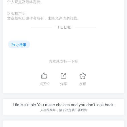
个人观点及最终定稿。󠄹󠅀󠄪󠄢󠄡󠄦󠄞󠄧󠄣󠄞󠄢󠄡󠄦󠄞󠄡󠄧󠄢󠅬󠅅󠅃󠄵󠅂󠄪󠅗󠅥󠅕󠅣󠅤󠅬󠅄󠄹󠄽󠄵󠄪󠄢󠄠󠄢󠄦󠄝󠄠󠄨󠄝󠄡󠄠󠄐󠄡󠄠󠄪󠄠󠄥󠄪󠄠󠄩󠅬󠅨󠅙󠅑󠅟󠅗󠅒󠄞󠅓󠅟󠅝󠄐󠇕󠆠󠅿󠇖󠆄󠆩󠇕󠅿󠆈󠇗󠆭󠆁󠄐󠇗󠅹󠅸󠇖󠆍󠅳󠇖󠅹󠅰󠇖󠆌󠅹
©
版权声明
文章版权归原作者所有，未经允许请勿转载。
THE END
小故事
喜欢就支持一下吧
点赞
0
分享
收藏
Life is simple.You make choices and you don't look back.
人生很简单，做了决定就不要后悔