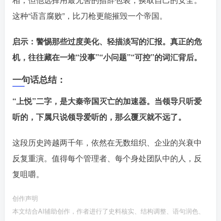
这种“语言腐败”，比刀枪更能摧毁一个帝国。󠄹󠅀󠄪󠄢󠄡󠄦󠄞󠄧󠄣󠄞󠄢󠄡󠄦󠄞󠄡󠄧󠄢󠅬󠅅󠅃󠄵󠅂󠄪󠅗󠅥󠅕󠅣󠅤󠅬󠅄󠄹󠄽󠄵󠄪󠄢󠄠󠄢󠄦󠄝󠄠󠄨󠄝󠄡󠄠󠄐󠄡󠄠󠄪󠄠󠄥󠄪󠄠󠄩󠅬󠅨󠅙󠅑󠅟󠅗󠅒󠄞󠅓󠅟󠅝󠄐󠇕󠆠󠅿󠇖󠆄󠆩󠇕󠅿󠆈󠇗󠆭󠆁󠄐󠇗󠅹󠅸󠇖󠆍󠅳󠇖󠅹󠅰󠇖󠆌󠅹
启示：警惕那些过度美化、轻描淡写的汇报。真正的危
机，往往藏在一堆“没事”“小问题”“可控”的词汇背后。󠄹󠅀󠄪󠄢󠄡󠄦󠄞󠄧󠄣󠄞󠄢󠄡󠄦󠄞󠄡󠄧󠄢󠅬󠅅󠅃󠄵󠅂󠄪󠅗󠅥󠅕󠅣󠅤󠅬󠅄󠄹󠄽󠄵󠄪󠄢󠄠󠄢󠄦󠄝󠄠󠄨󠄝󠄡󠄠󠄐󠄡󠄠󠄪󠄠󠄥󠄪󠄠󠄩󠅬󠅨󠅙󠅑󠅟󠅗󠅒󠄞󠅓󠅟󠅝󠄐󠇕󠆠󠅿󠇖󠆄󠆩󠇕󠅿󠆈󠇗󠆭󠆁󠄐󠇗󠅹󠅸󠇖󠆍󠅳󠇖󠅹󠅰󠇖󠆌󠅹
一句话总结：
“上悦”二字，是大秦帝国灭亡的加速器。当领导只听爱
听的，下属只说领导爱听的，那么覆灭就不远了。󠄹󠅀󠄪󠄢󠄡󠄦󠄞󠄧󠄣󠄞󠄢󠄡󠄦󠄞󠄡󠄧󠄢󠅬󠅅󠅃󠄵󠅂󠄪󠅗󠅥󠅕󠅣󠅤󠅬󠅄󠄹󠄽󠄵󠄪󠄢󠄠󠄢󠄦󠄝󠄠󠄨󠄝󠄡󠄠󠄐󠄡󠄠󠄪󠄠󠄥󠄪󠄠󠄩󠅬󠅨󠅙󠅑󠅟󠅗󠅒󠄞󠅓󠅟󠅝󠄐󠇕󠆠󠅿󠇖󠆄󠆩󠇕󠅿󠆈󠇗󠆭󠆁󠄐󠇗󠅹󠅸󠇖󠆍󠅳󠇖󠅹󠅰󠇖󠆌󠅹
这段历史跨越两千年，依然在无数组织、企业的兴衰中
反复重演。值得每个管理者、每个身处团队中的人，反
复咀嚼。󠄹󠅀󠄪󠄢󠄡󠄦󠄞󠄧󠄣󠄞󠄢󠄡󠄦󠄞󠄡󠄧󠄢󠅬󠅅󠅃󠄵󠅂󠄪󠅗󠅥󠅕󠅣󠅤󠅬󠅄󠄹󠄽󠄵󠄪󠄢󠄠󠄢󠄦󠄝󠄠󠄨󠄝󠄡󠄠󠄐󠄡󠄠󠄪󠄠󠄥󠄪󠄠󠄩󠅬󠅨󠅙󠅑󠅟󠅗󠅒󠄞󠅓󠅟󠅝󠄐󠇕󠆠󠅿󠇖󠆄󠆩󠇕󠅿󠆈󠇗󠆭󠆁󠄐󠇗󠅹󠅸󠇖󠆍󠅳󠇖󠅹󠅰󠇖󠆌󠅹
创作声明
本文结合AI辅助创作，作者进行了史料核实、结构调整、语句润色、