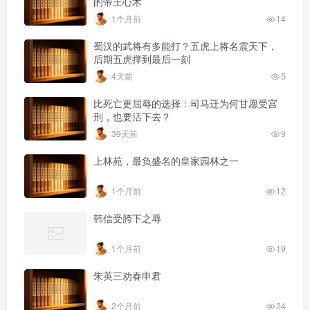
的帝王心术
1个月前
14
蜀汉的武将有多能打？五虎上将名震天下，
后期五虎撑到最后一刻
4天前
5
比死亡更屈辱的选择：司马迁为何甘愿受宫
刑，也要活下去？
39天前
9
上林苑，最负盛名的皇家园林之一
1个月前
12
韩信受胯下之辱
1个月前
19
朱英三劝春申君
2个月前
24