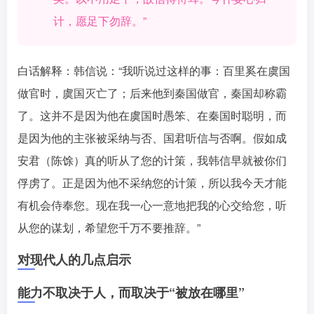
计，愿足下勿辞。”󠄹󠅀󠄪󠄢󠄡󠄦󠄞󠄧󠄣󠄞󠄢󠄡󠄦󠄞󠄡󠄨󠄧󠅬󠅅󠅃󠄵󠅂󠄪󠅗󠅥󠅕󠅣󠅤󠅬󠅄󠄹󠄽󠄵󠄪󠄢󠄠󠄢󠄦󠄝󠄠󠄨󠄝󠄠󠄩󠄐󠄠󠄨󠄪󠄢󠄣󠄪󠄠󠄡󠅬󠅨󠅙󠅑󠅟󠅗󠅒󠄞󠅓󠅟󠅝󠄐󠇕󠆠󠅿󠇖󠆄󠆩󠇕󠅿󠆈󠇗󠆭󠆁󠄐󠇗󠅹󠅸󠇖󠆍󠅳󠇖󠅹󠅰󠇖󠆌󠅹
白话解释：韩信说：“我听说过这样的事：百里奚在虞国
做官时，虞国灭亡了；后来他到秦国做官，秦国却称霸
了。这并不是因为他在虞国时愚笨、在秦国时聪明，而
是因为他的主张被采纳与否、国君听信与否啊。假如成
安君（陈馀）真的听从了您的计策，我韩信早就被你们
俘虏了。正是因为他不采纳您的计策，所以我今天才能
有机会侍奉您。现在我一心一意地把我的心交给您，听
从您的谋划，希望您千万不要推辞。”󠄹󠅀󠄪󠄢󠄡󠄦󠄞󠄧󠄣󠄞󠄢󠄡󠄦󠄞󠄡󠄨󠄧󠅬󠅅󠅃󠄵󠅂󠄪󠅗󠅥󠅕󠅣󠅤󠅬󠅄󠄹󠄽󠄵󠄪󠄢󠄠󠄢󠄦󠄝󠄠󠄨󠄝󠄠󠄩󠄐󠄠󠄨󠄪󠄢󠄣󠄪󠄠󠄡󠅬󠅨󠅙󠅑󠅟󠅗󠅒󠄞󠅓󠅟󠅝󠄐󠇕󠆠󠅿󠇖󠆄󠆩󠇕󠅿󠆈󠇗󠆭󠆁󠄐󠇗󠅹󠅸󠇖󠆍󠅳󠇖󠅹󠅰󠇖󠆌󠅹
对现代人的几点启示
能力不取决于人，而取决于“被放在哪里”