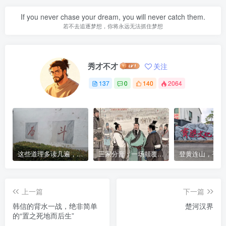
If you never chase your dream, you will never catch them.
若不去追逐梦想，你将永远无法抓住梦想
秀才不才
关注
137
0
140
2064
这些道理多读几遍，凡事豁然开朗
三家分晋：一场颠覆宗法秩序的千年变局
上一篇
下一篇
韩信的背水一战，绝非简单
楚河汉界
的“置之死地而后生”