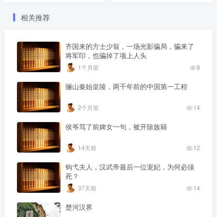
相关推荐
齐国来的方士少翁，一场光影骗局，骗来了
将军印，也骗掉了项上人头
1个月前
8
骊山秦始皇陵，两千年前的中国第一工程
2个月前
14
侯爷骂了前婢女一句，被开除族籍
14天前
12
钩弋夫人，汉武帝最后一位宠妃，为何必须
死？
37天前
14
楚河汉界