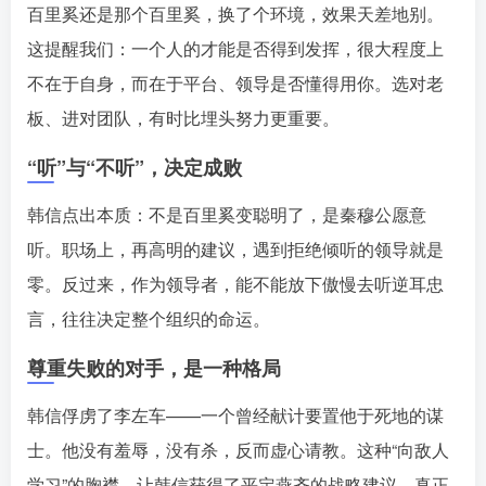
百里奚还是那个百里奚，换了个环境，效果天差地别。
这提醒我们：一个人的才能是否得到发挥，很大程度上
不在于自身，而在于平台、领导是否懂得用你。选对老
板、进对团队，有时比埋头努力更重要。󠄹󠅀󠄪󠄢󠄡󠄦󠄞󠄧󠄣󠄞󠄢󠄡󠄦󠄞󠄡󠄨󠄧󠅬󠅅󠅃󠄵󠅂󠄪󠅗󠅥󠅕󠅣󠅤󠅬󠅄󠄹󠄽󠄵󠄪󠄢󠄠󠄢󠄦󠄝󠄠󠄨󠄝󠄠󠄩󠄐󠄠󠄨󠄪󠄢󠄣󠄪󠄠󠄡󠅬󠅨󠅙󠅑󠅟󠅗󠅒󠄞󠅓󠅟󠅝󠄐󠇕󠆠󠅿󠇖󠆄󠆩󠇕󠅿󠆈󠇗󠆭󠆁󠄐󠇗󠅹󠅸󠇖󠆍󠅳󠇖󠅹󠅰󠇖󠆌󠅹
“听”与“不听”，决定成败
韩信点出本质：不是百里奚变聪明了，是秦穆公愿意
听。职场上，再高明的建议，遇到拒绝倾听的领导就是
零。反过来，作为领导者，能不能放下傲慢去听逆耳忠
言，往往决定整个组织的命运。󠄹󠅀󠄪󠄢󠄡󠄦󠄞󠄧󠄣󠄞󠄢󠄡󠄦󠄞󠄡󠄨󠄧󠅬󠅅󠅃󠄵󠅂󠄪󠅗󠅥󠅕󠅣󠅤󠅬󠅄󠄹󠄽󠄵󠄪󠄢󠄠󠄢󠄦󠄝󠄠󠄨󠄝󠄠󠄩󠄐󠄠󠄨󠄪󠄢󠄣󠄪󠄠󠄡󠅬󠅨󠅙󠅑󠅟󠅗󠅒󠄞󠅓󠅟󠅝󠄐󠇕󠆠󠅿󠇖󠆄󠆩󠇕󠅿󠆈󠇗󠆭󠆁󠄐󠇗󠅹󠅸󠇖󠆍󠅳󠇖󠅹󠅰󠇖󠆌󠅹
尊重失败的对手，是一种格局
韩信俘虏了李左车——一个曾经献计要置他于死地的谋
士。他没有羞辱，没有杀，反而虚心请教。这种“向敌人
学习”的胸襟，让韩信获得了平定燕齐的战略建议。真正