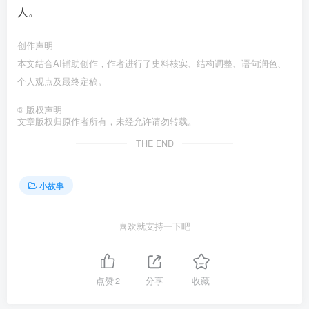
人。󠄹󠅀󠄪󠄢󠄡󠄦󠄞󠄧󠄣󠄞󠄢󠄡󠄦󠄞󠄡󠄨󠄧󠅬󠅅󠅃󠄵󠅂󠄪󠅗󠅥󠅕󠅣󠅤󠅬󠅄󠄹󠄽󠄵󠄪󠄢󠄠󠄢󠄦󠄝󠄠󠄨󠄝󠄠󠄩󠄐󠄠󠄨󠄪󠄢󠄣󠄪󠄠󠄡󠅬󠅨󠅙󠅑󠅟󠅗󠅒󠄞󠅓󠅟󠅝󠄐󠇕󠆠󠅿󠇖󠆄󠆩󠇕󠅿󠆈󠇗󠆭󠆁󠄐󠇗󠅹󠅸󠇖󠆍󠅳󠇖󠅹󠅰󠇖󠆌󠅹
创作声明
本文结合AI辅助创作，作者进行了史料核实、结构调整、语句润色、
个人观点及最终定稿。󠄹󠅀󠄪󠄢󠄡󠄦󠄞󠄧󠄣󠄞󠄢󠄡󠄦󠄞󠄡󠄨󠄧󠅬󠅅󠅃󠄵󠅂󠄪󠅗󠅥󠅕󠅣󠅤󠅬󠅄󠄹󠄽󠄵󠄪󠄢󠄠󠄢󠄦󠄝󠄠󠄨󠄝󠄠󠄩󠄐󠄠󠄨󠄪󠄢󠄣󠄪󠄠󠄡󠅬󠅨󠅙󠅑󠅟󠅗󠅒󠄞󠅓󠅟󠅝󠄐󠇕󠆠󠅿󠇖󠆄󠆩󠇕󠅿󠆈󠇗󠆭󠆁󠄐󠇗󠅹󠅸󠇖󠆍󠅳󠇖󠅹󠅰󠇖󠆌󠅹
©
版权声明
文章版权归原作者所有，未经允许请勿转载。
THE END
小故事
喜欢就支持一下吧
点赞
2
分享
收藏