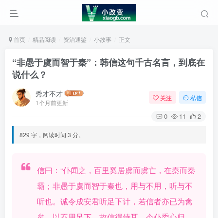
首页
精品阅读
资治通鉴
小故事
正文
“非愚于虞而智于秦”：韩信这句千古名言，到底在
说什么？
秀才不才
关注
私信
1个月前更新
0
11
2
829 字，阅读时间 3 分。
信曰：“仆闻之，百里奚居虞而虞亡，在秦而秦
霸；非愚于虞而智于秦也，用与不用，听与不
听也。诚令成安君听足下计，若信者亦已为禽
矣。以不用足下，故信得侍耳。今仆委心归