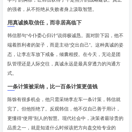
的强者，从不拒绝从失败者身上汲取智慧。󠄹󠅀󠄪󠄢󠄡󠄦󠄞󠄧󠄣󠄞󠄢󠄡󠄦󠄞󠄡󠄨󠄧󠅬󠅅󠅃󠄵󠅂󠄪󠅗󠅥󠅕󠅣󠅤󠅬󠅄󠄹󠄽󠄵󠄪󠄢󠄠󠄢󠄦󠄝󠄠󠄨󠄝󠄠󠄩󠄐󠄠󠄨󠄪󠄢󠄣󠄪󠄠󠄡󠅬󠅨󠅙󠅑󠅟󠅗󠅒󠄞󠅓󠅟󠅝󠄐󠇕󠆠󠅿󠇖󠆄󠆩󠇕󠅿󠆈󠇗󠆭󠆁󠄐󠇗󠅹󠅸󠇖󠆍󠅳󠇖󠅹󠅰󠇖󠆌󠅹
用真诚换取信任，而非居高临下
韩信那句“今仆委心归计”说得极诚恳。面对阶下囚，他不
端着胜利者的架子，而是主动“交出自己”。这种真诚的姿
态，让李左车放下戒备，倾囊相授。在今天，无论是团
队管理还是人际交往，真诚永远是最具穿透力的沟通方
式。󠄹󠅀󠄪󠄢󠄡󠄦󠄞󠄧󠄣󠄞󠄢󠄡󠄦󠄞󠄡󠄨󠄧󠅬󠅅󠅃󠄵󠅂󠄪󠅗󠅥󠅕󠅣󠅤󠅬󠅄󠄹󠄽󠄵󠄪󠄢󠄠󠄢󠄦󠄝󠄠󠄨󠄝󠄠󠄩󠄐󠄠󠄨󠄪󠄢󠄣󠄪󠄠󠄡󠅬󠅨󠅙󠅑󠅟󠅗󠅒󠄞󠅓󠅟󠅝󠄐󠇕󠆠󠅿󠇖󠆄󠆩󠇕󠅿󠆈󠇗󠆭󠆁󠄐󠇗󠅹󠅸󠇖󠆍󠅳󠇖󠅹󠅰󠇖󠆌󠅹
一条计策被采纳，比一百条计策更值钱
陈馀有很多机会，他只需采纳李左车一条计策，韩信就
完了。但他拒绝了。反观韩信，他不仅自己善于用计，
更懂得“使用”别人的智慧。现代社会中，决策者最珍贵的
品质之一，就是知道什么时候该把方向盘交给专业的