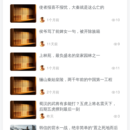
使者报喜不报忧，大秦就是这么亡的
1个月前
10
侯爷骂了前婢女一句，被开除族籍
11天前
9
上林苑，最负盛名的皇家园林之一
1个月前
11
骊山秦始皇陵，两千年前的中国第一工程
2个月前
13
蜀汉的武将有多能打？五虎上将名震天下，
后期五虎撑到最后一刻
昨天
3
韩信的背水一战，绝非简单的“置之死地而后