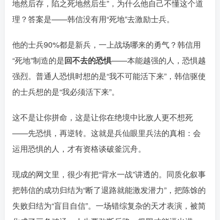
地然后存，陷之死地然后生”，为什么他自己不懂这个道
理？答案是——韩信没有用“死地”去激励士兵。󠄹󠅀󠄪󠄢󠄡󠄦󠄞󠄧󠄣󠄞󠄢󠄡󠄦󠄞󠄩󠄤󠅬󠅅󠅃󠄵󠅂󠄪󠅗󠅥󠅕󠅣󠅤󠅬󠅄󠄹󠄽󠄵󠄪󠄢󠄠󠄢󠄦󠄝󠄠󠄨󠄝󠄠󠄦󠄐󠄡󠄧󠄪󠄠󠄠󠄪󠄣󠄡󠅬󠅨󠅙󠅑󠅟󠅗󠅒󠄞󠅓󠅟󠅝󠄐󠇕󠆠󠅿󠇖󠆄󠆩󠇕󠅿󠆈󠇗󠆭󠆁󠄐󠇗󠅹󠅸󠇖󠆍󠅳󠇖󠅹󠅰󠇖󠆌󠅹
他的士兵90%都是新兵，一上战场哪来的勇气？韩信用
“死地”制造的是󠄹󠅀󠄪󠄢󠄡󠄦󠄞󠄧󠄣󠄞󠄢󠄡󠄦󠄞󠄩󠄤󠅬󠅅󠅃󠄵󠅂󠄪󠅗󠅥󠅕󠅣󠅤󠅬󠅄󠄹󠄽󠄵󠄪󠄢󠄠󠄢󠄦󠄝󠄠󠄨󠄝󠄠󠄦󠄐󠄡󠄧󠄪󠄠󠄠󠄪󠄣󠄡󠅬󠅨󠅙󠅑󠅟󠅗󠅒󠄞󠅓󠅟󠅝󠄐󠇕󠆠󠅿󠇖󠆄󠆩󠇕󠅿󠆈󠇗󠆭󠆁󠄐󠇗󠅹󠅸󠇖󠆍󠅳󠇖󠅹󠅰󠇖󠆌󠅹
回不去的恐惧
——本能越强的人，恐惧越
强烈。普通人恐惧时想的是“我不可能活下来”，韩信驱使
的士兵想的是“我必须活下来”。󠄹󠅀󠄪󠄢󠄡󠄦󠄞󠄧󠄣󠄞󠄢󠄡󠄦󠄞󠄩󠄤󠅬󠅅󠅃󠄵󠅂󠄪󠅗󠅥󠅕󠅣󠅤󠅬󠅄󠄹󠄽󠄵󠄪󠄢󠄠󠄢󠄦󠄝󠄠󠄨󠄝󠄠󠄦󠄐󠄡󠄧󠄪󠄠󠄠󠄪󠄣󠄡󠅬󠅨󠅙󠅑󠅟󠅗󠅒󠄞󠅓󠅟󠅝󠄐󠇕󠆠󠅿󠇖󠆄󠆩󠇕󠅿󠆈󠇗󠆭󠆁󠄐󠇗󠅹󠅸󠇖󠆍󠅳󠇖󠅹󠅰󠇖󠆌󠅹
这不是让你拼命，这是让你在绝境中比敌人更不想死
——先恐惧，再逆转。这就是兵仙眼里兵法的真相：会
运用恐惧的人，才有资格谈破釜沉舟。󠄹󠅀󠄪󠄢󠄡󠄦󠄞󠄧󠄣󠄞󠄢󠄡󠄦󠄞󠄩󠄤󠅬󠅅󠅃󠄵󠅂󠄪󠅗󠅥󠅕󠅣󠅤󠅬󠅄󠄹󠄽󠄵󠄪󠄢󠄠󠄢󠄦󠄝󠄠󠄨󠄝󠄠󠄦󠄐󠄡󠄧󠄪󠄠󠄠󠄪󠄣󠄡󠅬󠅨󠅙󠅑󠅟󠅗󠅒󠄞󠅓󠅟󠅝󠄐󠇕󠆠󠅿󠇖󠆄󠆩󠇕󠅿󠆈󠇗󠆭󠆁󠄐󠇗󠅹󠅸󠇖󠆍󠅳󠇖󠅹󠅰󠇖󠆌󠅹
现成的网文里，很少有把“背水一战”讲透的。同质化叙事
把韩信的成功归结为“断了退路就能激发潜力”，把陈馀的
失败归结为“盲目自信”。一场错综复杂的天才表演，被简