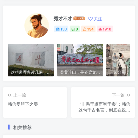
秀才不才
关注
130
0
134
1910
这些道理多读几遍，凡事豁然开朗
登黄连山，寻齐梁文化，这座免费森林公园藏着千年风雅与山野诗意
上一篇
下一篇
韩信受胯下之辱
“非愚于虞而智于秦”：韩信
这句千古名言，到底在说什
么？
相关推荐