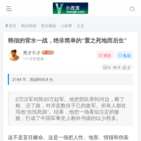
首页
精品阅读
资治通鉴
小故事
正文
韩信的背水一战，绝非简单的“置之死地而后生”
秀才不才
关注
私信
1个月前更新
0
5
2
2194 字，阅读时间 8 分。
2万汉军对阵20万赵军。他把部队带到河边，断了
粮、没了路，对岸是数倍于己的敌军。所有人都在
骂他“自找死路”。结果，他把一场看似注定的惨
败，打成了中国军事史上教科书级的以少胜多。󠄹󠅀󠄪󠄢󠄡󠄦󠄞󠄧󠄣󠄞󠄢󠄡󠄦󠄞󠄩󠄤󠅬󠅅󠅃󠄵󠅂󠄪󠅗󠅥󠅕󠅣󠅤󠅬󠅄󠄹󠄽󠄵󠄪󠄢󠄠󠄢󠄦󠄝󠄠󠄨󠄝󠄠󠄦󠄐󠄡󠄧󠄪󠄠󠄠󠄪󠄣󠄡󠅬󠅨󠅙󠅑󠅟󠅗󠅒󠄞󠅓󠅟󠅝󠄐󠇕󠆠󠅿󠇖󠆄󠆩󠇕󠅿󠆈󠇗󠆭󠆁󠄐󠇗󠅹󠅸󠇖󠆍󠅳󠇖󠅹󠅰󠇖󠆌󠅹
这不是盲目赌命。这是一场把人性、地形、情报和伪装