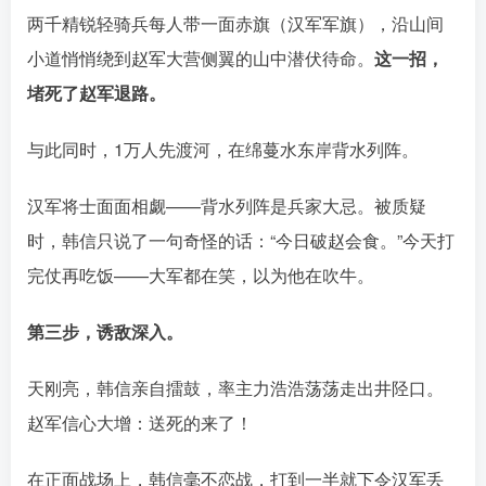
两千精锐轻骑兵每人带一面赤旗（汉军军旗），沿山间
小道悄悄绕到赵军大营侧翼的山中潜伏待命󠄹󠅀󠄪󠄢󠄡󠄦󠄞󠄧󠄣󠄞󠄢󠄡󠄦󠄞󠄩󠄤󠅬󠅅󠅃󠄵󠅂󠄪󠅗󠅥󠅕󠅣󠅤󠅬󠅄󠄹󠄽󠄵󠄪󠄢󠄠󠄢󠄦󠄝󠄠󠄨󠄝󠄠󠄦󠄐󠄡󠄧󠄪󠄠󠄠󠄪󠄣󠄡󠅬󠅨󠅙󠅑󠅟󠅗󠅒󠄞󠅓󠅟󠅝󠄐󠇕󠆠󠅿󠇖󠆄󠆩󠇕󠅿󠆈󠇗󠆭󠆁󠄐󠇗󠅹󠅸󠇖󠆍󠅳󠇖󠅹󠅰󠇖󠆌󠅹
。
这一招，
堵死了赵军退路。
与此同时，1万人先渡河，在绵蔓水东岸背水列阵
。
汉军将士面面相觑——背水列阵是兵家大忌。被质疑
时，韩信只说了一句奇怪的话：“今日破赵会食。”今天打
完仗再吃饭——大军都在笑，以为他在吹牛󠄹󠅀󠄪󠄢󠄡󠄦󠄞󠄧󠄣󠄞󠄢󠄡󠄦󠄞󠄩󠄤󠅬󠅅󠅃󠄵󠅂󠄪󠅗󠅥󠅕󠅣󠅤󠅬󠅄󠄹󠄽󠄵󠄪󠄢󠄠󠄢󠄦󠄝󠄠󠄨󠄝󠄠󠄦󠄐󠄡󠄧󠄪󠄠󠄠󠄪󠄣󠄡󠅬󠅨󠅙󠅑󠅟󠅗󠅒󠄞󠅓󠅟󠅝󠄐󠇕󠆠󠅿󠇖󠆄󠆩󠇕󠅿󠆈󠇗󠆭󠆁󠄐󠇗󠅹󠅸󠇖󠆍󠅳󠇖󠅹󠅰󠇖󠆌󠅹
。
第三步，诱敌深入。
天刚亮，韩信亲自擂鼓，率主力浩浩荡荡走出井陉口。
赵军信心大增：送死的来了！󠄹󠅀󠄪󠄢󠄡󠄦󠄞󠄧󠄣󠄞󠄢󠄡󠄦󠄞󠄩󠄤󠅬󠅅󠅃󠄵󠅂󠄪󠅗󠅥󠅕󠅣󠅤󠅬󠅄󠄹󠄽󠄵󠄪󠄢󠄠󠄢󠄦󠄝󠄠󠄨󠄝󠄠󠄦󠄐󠄡󠄧󠄪󠄠󠄠󠄪󠄣󠄡󠅬󠅨󠅙󠅑󠅟󠅗󠅒󠄞󠅓󠅟󠅝󠄐󠇕󠆠󠅿󠇖󠆄󠆩󠇕󠅿󠆈󠇗󠆭󠆁󠄐󠇗󠅹󠅸󠇖󠆍󠅳󠇖󠅹󠅰󠇖󠆌󠅹
在正面战场上，韩信毫不恋战，打到一半就下令汉军丢