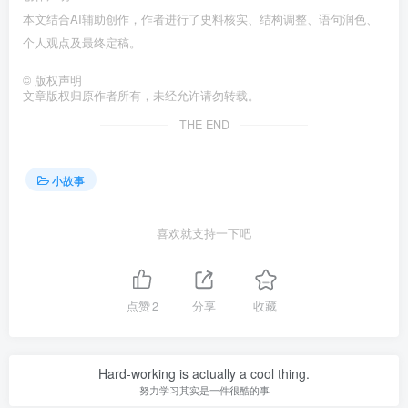
本文结合AI辅助创作，作者进行了史料核实、结构调整、语句润色、
个人观点及最终定稿。󠄹󠅀󠄪󠄢󠄡󠄦󠄞󠄧󠄣󠄞󠄢󠄡󠄦󠄞󠄩󠄤󠅬󠅅󠅃󠄵󠅂󠄪󠅗󠅥󠅕󠅣󠅤󠅬󠅄󠄹󠄽󠄵󠄪󠄢󠄠󠄢󠄦󠄝󠄠󠄨󠄝󠄠󠄦󠄐󠄡󠄧󠄪󠄠󠄠󠄪󠄣󠄡󠅬󠅨󠅙󠅑󠅟󠅗󠅒󠄞󠅓󠅟󠅝󠄐󠇕󠆠󠅿󠇖󠆄󠆩󠇕󠅿󠆈󠇗󠆭󠆁󠄐󠇗󠅹󠅸󠇖󠆍󠅳󠇖󠅹󠅰󠇖󠆌󠅹
©
版权声明
文章版权归原作者所有，未经允许请勿转载。
THE END
小故事
喜欢就支持一下吧
点赞
2
分享
收藏
Hard-working is actually a cool thing.
努力学习其实是一件很酷的事