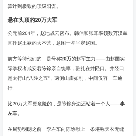
算计到极致的顶级阳谋。󠄹󠅀󠄪󠄢󠄡󠄦󠄞󠄧󠄣󠄞󠄢󠄡󠄦󠄞󠄩󠄤󠅬󠅅󠅃󠄵󠅂󠄪󠅗󠅥󠅕󠅣󠅤󠅬󠅄󠄹󠄽󠄵󠄪󠄢󠄠󠄢󠄦󠄝󠄠󠄨󠄝󠄠󠄦󠄐󠄡󠄧󠄪󠄠󠄠󠄪󠄣󠄡󠅬󠅨󠅙󠅑󠅟󠅗󠅒󠄞󠅓󠅟󠅝󠄐󠇕󠆠󠅿󠇖󠆄󠆩󠇕󠅿󠆈󠇗󠆭󠆁󠄐󠇗󠅹󠅸󠇖󠆍󠅳󠇖󠅹󠅰󠇖󠆌󠅹
悬在头顶的20万大军
公元前204年，赵地战云密布。韩信和张耳率领数万汉军
直扑赵王歇的大本营，意图一举平定赵国󠄹󠅀󠄪󠄢󠄡󠄦󠄞󠄧󠄣󠄞󠄢󠄡󠄦󠄞󠄩󠄤󠅬󠅅󠅃󠄵󠅂󠄪󠅗󠅥󠅕󠅣󠅤󠅬󠅄󠄹󠄽󠄵󠄪󠄢󠄠󠄢󠄦󠄝󠄠󠄨󠄝󠄠󠄦󠄐󠄡󠄧󠄪󠄠󠄠󠄪󠄣󠄡󠅬󠅨󠅙󠅑󠅟󠅗󠅒󠄞󠅓󠅟󠅝󠄐󠇕󠆠󠅿󠇖󠆄󠆩󠇕󠅿󠆈󠇗󠆭󠆁󠄐󠇗󠅹󠅸󠇖󠆍󠅳󠇖󠅹󠅰󠇖󠆌󠅹
。
前方等待他们的，是号称
20万
的赵军主力——由赵国实
际掌权者成安君陈馀亲自统率，驻扎在井陉口󠄹󠅀󠄪󠄢󠄡󠄦󠄞󠄧󠄣󠄞󠄢󠄡󠄦󠄞󠄩󠄤󠅬󠅅󠅃󠄵󠅂󠄪󠅗󠅥󠅕󠅣󠅤󠅬󠅄󠄹󠄽󠄵󠄪󠄢󠄠󠄢󠄦󠄝󠄠󠄨󠄝󠄠󠄦󠄐󠄡󠄧󠄪󠄠󠄠󠄪󠄣󠄡󠅬󠅨󠅙󠅑󠅟󠅗󠅒󠄞󠅓󠅟󠅝󠄐󠇕󠆠󠅿󠇖󠆄󠆩󠇕󠅿󠆈󠇗󠆭󠆁󠄐󠇗󠅹󠅸󠇖󠆍󠅳󠇖󠅹󠅰󠇖󠆌󠅹
。井陉口
是太行山“八陉之五”，两侧山崖如削，中间仅容一车通
行󠄹󠅀󠄪󠄢󠄡󠄦󠄞󠄧󠄣󠄞󠄢󠄡󠄦󠄞󠄩󠄤󠅬󠅅󠅃󠄵󠅂󠄪󠅗󠅥󠅕󠅣󠅤󠅬󠅄󠄹󠄽󠄵󠄪󠄢󠄠󠄢󠄦󠄝󠄠󠄨󠄝󠄠󠄦󠄐󠄡󠄧󠄪󠄠󠄠󠄪󠄣󠄡󠅬󠅨󠅙󠅑󠅟󠅗󠅒󠄞󠅓󠅟󠅝󠄐󠇕󠆠󠅿󠇖󠆄󠆩󠇕󠅿󠆈󠇗󠆭󠆁󠄐󠇗󠅹󠅸󠇖󠆍󠅳󠇖󠅹󠅰󠇖󠆌󠅹
。
比20万大军更危险的，是陈馀身边还站着一个人——
李
左车
。
在局势明朗之前，李左车向陈馀献上一条堪称天衣无缝