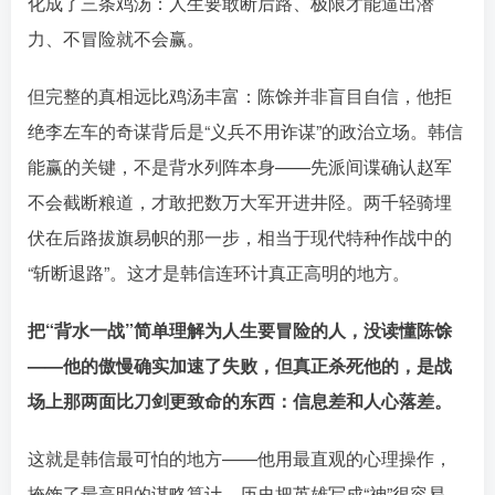
化成了三条鸡汤：人生要敢断后路、极限才能逼出潜
力、不冒险就不会赢。󠄹󠅀󠄪󠄢󠄡󠄦󠄞󠄧󠄣󠄞󠄢󠄡󠄦󠄞󠄩󠄤󠅬󠅅󠅃󠄵󠅂󠄪󠅗󠅥󠅕󠅣󠅤󠅬󠅄󠄹󠄽󠄵󠄪󠄢󠄠󠄢󠄦󠄝󠄠󠄨󠄝󠄠󠄦󠄐󠄡󠄧󠄪󠄠󠄠󠄪󠄣󠄡󠅬󠅨󠅙󠅑󠅟󠅗󠅒󠄞󠅓󠅟󠅝󠄐󠇕󠆠󠅿󠇖󠆄󠆩󠇕󠅿󠆈󠇗󠆭󠆁󠄐󠇗󠅹󠅸󠇖󠆍󠅳󠇖󠅹󠅰󠇖󠆌󠅹
但完整的真相远比鸡汤丰富：陈馀并非盲目自信，他拒
绝李左车的奇谋背后是“义兵不用诈谋”的政治立场。韩信
能赢的关键，不是背水列阵本身——先派间谍确认赵军
不会截断粮道，才敢把数万大军开进井陉。两千轻骑埋
伏在后路拔旗易帜的那一步，相当于现代特种作战中的
“斩断退路”。这才是韩信连环计真正高明的地方。󠄹󠅀󠄪󠄢󠄡󠄦󠄞󠄧󠄣󠄞󠄢󠄡󠄦󠄞󠄩󠄤󠅬󠅅󠅃󠄵󠅂󠄪󠅗󠅥󠅕󠅣󠅤󠅬󠅄󠄹󠄽󠄵󠄪󠄢󠄠󠄢󠄦󠄝󠄠󠄨󠄝󠄠󠄦󠄐󠄡󠄧󠄪󠄠󠄠󠄪󠄣󠄡󠅬󠅨󠅙󠅑󠅟󠅗󠅒󠄞󠅓󠅟󠅝󠄐󠇕󠆠󠅿󠇖󠆄󠆩󠇕󠅿󠆈󠇗󠆭󠆁󠄐󠇗󠅹󠅸󠇖󠆍󠅳󠇖󠅹󠅰󠇖󠆌󠅹
把“背水一战”简单理解为人生要冒险的人，没读懂陈馀
——他的傲慢确实加速了失败，但真正杀死他的，是战
场上那两面比刀剑更致命的东西：信息差和人心落差。󠄹󠅀󠄪󠄢󠄡󠄦󠄞󠄧󠄣󠄞󠄢󠄡󠄦󠄞󠄩󠄤󠅬󠅅󠅃󠄵󠅂󠄪󠅗󠅥󠅕󠅣󠅤󠅬󠅄󠄹󠄽󠄵󠄪󠄢󠄠󠄢󠄦󠄝󠄠󠄨󠄝󠄠󠄦󠄐󠄡󠄧󠄪󠄠󠄠󠄪󠄣󠄡󠅬󠅨󠅙󠅑󠅟󠅗󠅒󠄞󠅓󠅟󠅝󠄐󠇕󠆠󠅿󠇖󠆄󠆩󠇕󠅿󠆈󠇗󠆭󠆁󠄐󠇗󠅹󠅸󠇖󠆍󠅳󠇖󠅹󠅰󠇖󠆌󠅹
这就是韩信最可怕的地方——他用最直观的心理操作，
掩饰了最高明的谋略算计。历史把英雄写成“神”很容易，