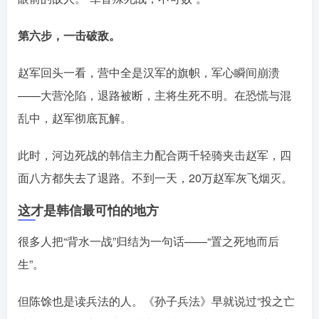
第六步，一击破敌。
赵军回头一看，营中全是汉军的旗帜，军心瞬间崩溃
——大营沦陷，退路被断，主将生死不明。在恐慌与混
乱中，赵军彻底瓦解󠄹󠅀󠄪󠄢󠄡󠄦󠄞󠄧󠄣󠄞󠄢󠄡󠄦󠄞󠄩󠄤󠅬󠅅󠅃󠄵󠅂󠄪󠅗󠅥󠅕󠅣󠅤󠅬󠅄󠄹󠄽󠄵󠄪󠄢󠄠󠄢󠄦󠄝󠄠󠄨󠄝󠄠󠄦󠄐󠄡󠄧󠄪󠄠󠄠󠄪󠄣󠄡󠅬󠅨󠅙󠅑󠅟󠅗󠅒󠄞󠅓󠅟󠅝󠄐󠇕󠆠󠅿󠇖󠆄󠆩󠇕󠅿󠆈󠇗󠆭󠆁󠄐󠇗󠅹󠅸󠇖󠆍󠅳󠇖󠅹󠅰󠇖󠆌󠅹
。
此时，河边死战的韩信主力配合两千轻骑夹击赵军，四
面八方都失去了退路。不到一天，20万赵军灰飞烟灭。󠄹󠅀󠄪󠄢󠄡󠄦󠄞󠄧󠄣󠄞󠄢󠄡󠄦󠄞󠄩󠄤󠅬󠅅󠅃󠄵󠅂󠄪󠅗󠅥󠅕󠅣󠅤󠅬󠅄󠄹󠄽󠄵󠄪󠄢󠄠󠄢󠄦󠄝󠄠󠄨󠄝󠄠󠄦󠄐󠄡󠄧󠄪󠄠󠄠󠄪󠄣󠄡󠅬󠅨󠅙󠅑󠅟󠅗󠅒󠄞󠅓󠅟󠅝󠄐󠇕󠆠󠅿󠇖󠆄󠆩󠇕󠅿󠆈󠇗󠆭󠆁󠄐󠇗󠅹󠅸󠇖󠆍󠅳󠇖󠅹󠅰󠇖󠆌󠅹
这才是韩信最可怕的地方
很多人把“背水一战”归结为一句话——“置之死地而后
生”。
但陈馀也是读兵法的人。《孙子兵法》早就说过“投之亡