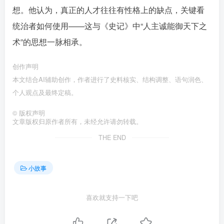
想。他认为，真正的人才往往有性格上的缺点，关键看
统治者如何使用——这与《史记》中“人主诚能御天下之
术”的思想一脉相承。󠄹󠅀󠄪󠄢󠄡󠄦󠄞󠄧󠄣󠄞󠄢󠄡󠄦󠄞󠄢󠄤󠅬󠅅󠅃󠄵󠅂󠄪󠅗󠅥󠅕󠅣󠅤󠅬󠅄󠄹󠄽󠄵󠄪󠄢󠄠󠄢󠄦󠄝󠄠󠄨󠄝󠄠󠄦󠄐󠄡󠄩󠄪󠄡󠄡󠄪󠄢󠄠󠅬󠅨󠅙󠅑󠅟󠅗󠅒󠄞󠅓󠅟󠅝󠄐󠇕󠆠󠅿󠇖󠆄󠆩󠇕󠅿󠆈󠇗󠆭󠆁󠄐󠇗󠅹󠅸󠇖󠆍󠅳󠇖󠅹󠅰󠇖󠆌󠅹
创作声明
本文结合AI辅助创作，作者进行了史料核实、结构调整、语句润色、
个人观点及最终定稿。󠄹󠅀󠄪󠄢󠄡󠄦󠄞󠄧󠄣󠄞󠄢󠄡󠄦󠄞󠄢󠄤󠅬󠅅󠅃󠄵󠅂󠄪󠅗󠅥󠅕󠅣󠅤󠅬󠅄󠄹󠄽󠄵󠄪󠄢󠄠󠄢󠄦󠄝󠄠󠄨󠄝󠄠󠄦󠄐󠄡󠄩󠄪󠄡󠄡󠄪󠄢󠄠󠅬󠅨󠅙󠅑󠅟󠅗󠅒󠄞󠅓󠅟󠅝󠄐󠇕󠆠󠅿󠇖󠆄󠆩󠇕󠅿󠆈󠇗󠆭󠆁󠄐󠇗󠅹󠅸󠇖󠆍󠅳󠇖󠅹󠅰󠇖󠆌󠅹
©
版权声明
文章版权归原作者所有，未经允许请勿转载。
THE END
小故事
喜欢就支持一下吧