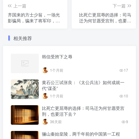
上一篇
下一篇
齐国来的方士少翁，一场光
比死亡更屈辱的选择：司马
影骗局，骗来了将军印，也
迁为何甘愿受宫刑，也要活
骗掉了项上人头
下去？
相关推荐
韩信受胯下之辱
1个月前
17
黄石公三试张良：《太公兵法》如何成就一
代“谋圣”
1个月前
10
比死亡更屈辱的选择：司马迁为何甘愿受宫
刑，也要活下去？
36天前
9
骊山秦始皇陵，两千年前的中国第一工程