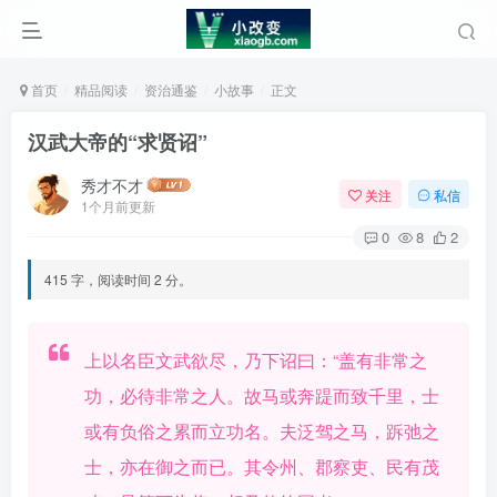
首页
精品阅读
资治通鉴
小故事
正文
汉武大帝的“求贤诏”
秀才不才
关注
私信
1个月前更新
0
8
2
415 字，阅读时间 2 分。
上以名臣文武欲尽，乃下诏曰：“盖有非常之
功，必待非常之人。故马或奔踶而致千里，士
或有负俗之累而立功名。夫泛驾之马，跅弛之
士，亦在御之而已。其令州、郡察吏、民有茂