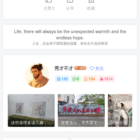
点赞
2
分享
收藏
Life, there will always be the unexpected warmth and the
endless hope.
人生，总会有不期而遇的温暖，和生生不息的希望
秀才不才
关注
130
0
134
1914
这些道理多读几遍，凡事豁然开朗
登黄连山，寻齐梁文化，这座免费森林公园藏着千年风雅与山野诗意