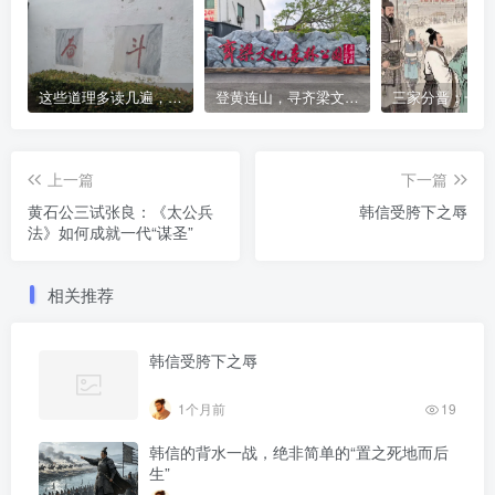
这些道理多读几遍，凡事豁然开朗
登黄连山，寻齐梁文化，这座免费森林公园藏着千年风雅与山野诗意
上一篇
下一篇
黄石公三试张良：《太公兵
韩信受胯下之辱
法》如何成就一代“谋圣”
相关推荐
韩信受胯下之辱
1个月前
19
韩信的背水一战，绝非简单的“置之死地而后
生”