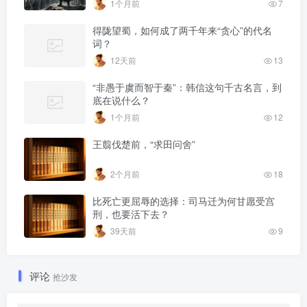
1个月前
7
得陇望蜀，如何成了两千年来“贪心”的代名
词？
12天前
13
“非愚于虞而智于秦”：韩信这句千古名言，到
底在说什么？
1个月前
12
王翦伐楚前，“求田问舍”
2个月前
18
比死亡更屈辱的选择：司马迁为何甘愿受宫
刑，也要活下去？
39天前
9
评论
抢沙发