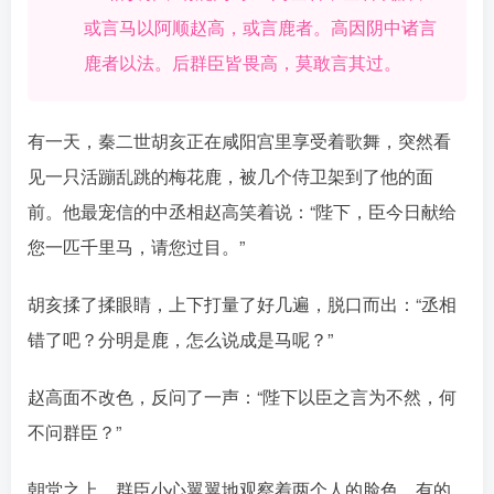
或言马以阿顺赵高，或言鹿者。高因阴中诸言
鹿者以法。后群臣皆畏高，莫敢言其过。󠄹󠅀󠄪󠄢󠄡󠄦󠄞󠄧󠄣󠄞󠄢󠄡󠄦󠄞󠄧󠄠󠅬󠅅󠅃󠄵󠅂󠄪󠅗󠅥󠅕󠅣󠅤󠅬󠅄󠄹󠄽󠄵󠄪󠄢󠄠󠄢󠄦󠄝󠄠󠄨󠄝󠄡󠄠󠄐󠄠󠄣󠄪󠄥󠄤󠄪󠄡󠄥󠅬󠅨󠅙󠅑󠅟󠅗󠅒󠄞󠅓󠅟󠅝󠄐󠇕󠆠󠅿󠇖󠆄󠆩󠇕󠅿󠆈󠇗󠆭󠆁󠄐󠇗󠅹󠅸󠇖󠆍󠅳󠇖󠅹󠅰󠇖󠆌󠅹
有一天，秦二世胡亥正在咸阳宫里享受着歌舞，突然看
见一只活蹦乱跳的梅花鹿，被几个侍卫架到了他的面
前。他最宠信的中丞相赵高笑着说：“陛下，臣今日献给
您一匹千里马，请您过目。”󠄹󠅀󠄪󠄢󠄡󠄦󠄞󠄧󠄣󠄞󠄢󠄡󠄦󠄞󠄧󠄠󠅬󠅅󠅃󠄵󠅂󠄪󠅗󠅥󠅕󠅣󠅤󠅬󠅄󠄹󠄽󠄵󠄪󠄢󠄠󠄢󠄦󠄝󠄠󠄨󠄝󠄡󠄠󠄐󠄠󠄣󠄪󠄥󠄤󠄪󠄡󠄥󠅬󠅨󠅙󠅑󠅟󠅗󠅒󠄞󠅓󠅟󠅝󠄐󠇕󠆠󠅿󠇖󠆄󠆩󠇕󠅿󠆈󠇗󠆭󠆁󠄐󠇗󠅹󠅸󠇖󠆍󠅳󠇖󠅹󠅰󠇖󠆌󠅹
胡亥揉了揉眼睛，上下打量了好几遍，脱口而出：“丞相
错了吧？分明是鹿，怎么说成是马呢？”󠄹󠅀󠄪󠄢󠄡󠄦󠄞󠄧󠄣󠄞󠄢󠄡󠄦󠄞󠄧󠄠󠅬󠅅󠅃󠄵󠅂󠄪󠅗󠅥󠅕󠅣󠅤󠅬󠅄󠄹󠄽󠄵󠄪󠄢󠄠󠄢󠄦󠄝󠄠󠄨󠄝󠄡󠄠󠄐󠄠󠄣󠄪󠄥󠄤󠄪󠄡󠄥󠅬󠅨󠅙󠅑󠅟󠅗󠅒󠄞󠅓󠅟󠅝󠄐󠇕󠆠󠅿󠇖󠆄󠆩󠇕󠅿󠆈󠇗󠆭󠆁󠄐󠇗󠅹󠅸󠇖󠆍󠅳󠇖󠅹󠅰󠇖󠆌󠅹
赵高面不改色，反问了一声：“陛下以臣之言为不然，何
不问群臣？”󠄹󠅀󠄪󠄢󠄡󠄦󠄞󠄧󠄣󠄞󠄢󠄡󠄦󠄞󠄧󠄠󠅬󠅅󠅃󠄵󠅂󠄪󠅗󠅥󠅕󠅣󠅤󠅬󠅄󠄹󠄽󠄵󠄪󠄢󠄠󠄢󠄦󠄝󠄠󠄨󠄝󠄡󠄠󠄐󠄠󠄣󠄪󠄥󠄤󠄪󠄡󠄥󠅬󠅨󠅙󠅑󠅟󠅗󠅒󠄞󠅓󠅟󠅝󠄐󠇕󠆠󠅿󠇖󠆄󠆩󠇕󠅿󠆈󠇗󠆭󠆁󠄐󠇗󠅹󠅸󠇖󠆍󠅳󠇖󠅹󠅰󠇖󠆌󠅹
朝堂之上，群臣小心翼翼地观察着两个人的脸色。有的