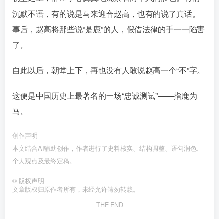
沉默不语，有的说是马来迎合赵高，也有的说了真话。
事后，赵高将那些说“是鹿”的人，假借法律的手一一陷害
了。󠄹󠅀󠄪󠄢󠄡󠄦󠄞󠄧󠄣󠄞󠄢󠄡󠄦󠄞󠄧󠄠󠅬󠅅󠅃󠄵󠅂󠄪󠅗󠅥󠅕󠅣󠅤󠅬󠅄󠄹󠄽󠄵󠄪󠄢󠄠󠄢󠄦󠄝󠄠󠄨󠄝󠄡󠄠󠄐󠄠󠄣󠄪󠄥󠄤󠄪󠄡󠄥󠅬󠅨󠅙󠅑󠅟󠅗󠅒󠄞󠅓󠅟󠅝󠄐󠇕󠆠󠅿󠇖󠆄󠆩󠇕󠅿󠆈󠇗󠆭󠆁󠄐󠇗󠅹󠅸󠇖󠆍󠅳󠇖󠅹󠅰󠇖󠆌󠅹
自此以后，朝堂上下，再也没有人敢说赵高一个“不”字。
这便是中国历史上最著名的一场“忠诚测试”——指鹿为
马。
创作声明
本文结合AI辅助创作，作者进行了史料核实、结构调整、语句润色、
个人观点及最终定稿。󠄹󠅀󠄪󠄢󠄡󠄦󠄞󠄧󠄣󠄞󠄢󠄡󠄦󠄞󠄧󠄠󠅬󠅅󠅃󠄵󠅂󠄪󠅗󠅥󠅕󠅣󠅤󠅬󠅄󠄹󠄽󠄵󠄪󠄢󠄠󠄢󠄦󠄝󠄠󠄨󠄝󠄡󠄠󠄐󠄠󠄣󠄪󠄥󠄤󠄪󠄡󠄥󠅬󠅨󠅙󠅑󠅟󠅗󠅒󠄞󠅓󠅟󠅝󠄐󠇕󠆠󠅿󠇖󠆄󠆩󠇕󠅿󠆈󠇗󠆭󠆁󠄐󠇗󠅹󠅸󠇖󠆍󠅳󠇖󠅹󠅰󠇖󠆌󠅹
©
版权声明
文章版权归原作者所有，未经允许请勿转载。
THE END