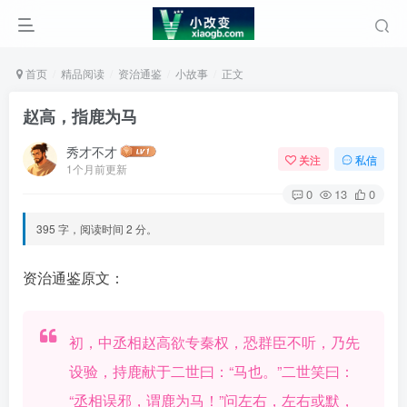
首页
精品阅读
资治通鉴
小故事
正文
赵高，指鹿为马
秀才不才
关注
私信
1个月前更新
0
13
0
395 字，阅读时间 2 分。
资治通鉴原文：
初，中丞相赵高欲专秦权，恐群臣不听，乃先
设验，持鹿献于二世曰：“马也。”二世笑曰：
“丞相误邪，谓鹿为马！”问左右，左右或默，