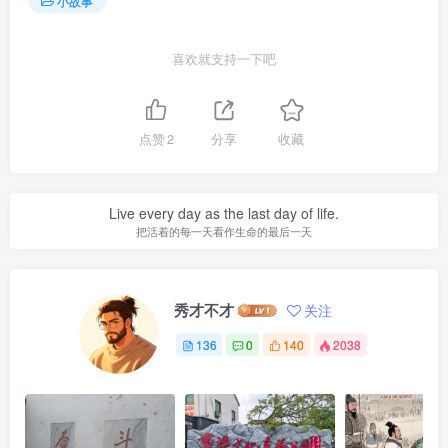
小故事
喜欢就支持一下吧
点赞
2
分享
收藏
Live every day as the last day of life.
把活着的每一天看作生命的最后一天
秀才不才
关注
136
0
140
2038