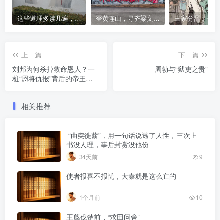
这些道理多读几遍，凡事豁然开朗
登黄连山，寻齐梁文化，这座免费森林公园藏着千年风雅与山野诗意
上一篇
下一篇
刘邦为何杀掉救命恩人？一
周勃与“狱吏之贵”
桩“恩将仇报”背后的帝王心
术
相关推荐
“曲突徙薪”，用一句话说透了人性，三次上
书没人理，事后封赏没他份
34天前
9
使者报喜不报忧，大秦就是这么亡的
1个月前
10
王翦伐楚前，“求田问舍”