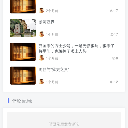
2个月前
17
楚河汉界
1个月前
17
齐国来的方士少翁，一场光影骗局，骗来了
将军印，也骗掉了项上人头
1个月前
8
周勃与“狱吏之贵”
1个月前
12
评论
抢沙发
请登录后发表评论