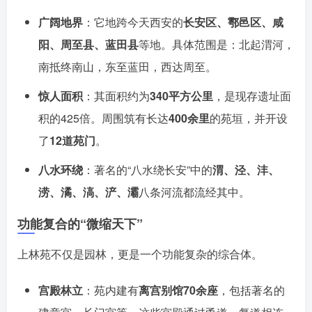
广阔地界
：它地跨今天西安的
长安区、鄠邑区、咸
阳、周至县、蓝田县
等地
。具体范围是：北起渭河，
南抵终南山，东至蓝田，西达周至
。
惊人面积
：其面积约为
340平方公里
，是现存遗址面
积的425倍。周围筑有长达
400余里
的苑垣，并开设
了
12道苑门
。
八水环绕
：著名的“八水绕长安”中的
渭、泾、沣、
涝、潏、滈、浐、灞
八条河流都流经其中
。
功能复合的“微缩天下”
上林苑不仅是园林，更是一个功能复杂的综合体。
宫殿林立
：苑内建有
离宫别馆70余座
，包括著名的