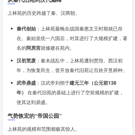
上林苑的历史跨越了秦、汉两朝
。
秦代创始
：上林苑最晚在战国秦惠文王时期就已存
在
。秦始皇统一六国后，对其进行了大规模扩建，著
名的
阿房宫
就修建在苑内
。
汉初荒废
：秦末战乱中，上林苑遭到焚毁
。西汉初
年，为恢复民生，曾开放秦代旧苑让百姓开垦耕种
。
武帝鼎盛
：汉武帝刘彻于
建元三年（公元前138
年）
在秦代旧苑的基础上进行了空前规模的扩建，
使其达到鼎盛。
气势恢宏的“帝国公园”
上林苑的规模和范围都极其惊人。