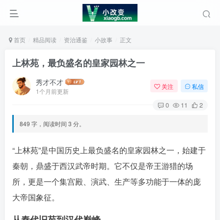
首页
精品阅读
资治通鉴
小故事
正文
上林苑，最负盛名的皇家园林之一
秀才不才
关注
私信
1个月前更新
0
11
2
849 字，阅读时间 3 分。
“上林苑”是中国历史上最负盛名的皇家园林之一
，始建于
秦朝，鼎盛于西汉武帝时期。它不仅是帝王游猎的场
所，更是一个集宫殿、演武、生产等多功能于一体的庞
大帝国象征󠄹󠅀󠄪󠄢󠄡󠄦󠄞󠄧󠄣󠄞󠄢󠄡󠄦󠄞󠄢󠄦󠅬󠅅󠅃󠄵󠅂󠄪󠅗󠅥󠅕󠅣󠅤󠅬󠅄󠄹󠄽󠄵󠄪󠄢󠄠󠄢󠄦󠄝󠄠󠄨󠄝󠄠󠄨󠄐󠄢󠄢󠄪󠄥󠄢󠄪󠄥󠄠󠅬󠅨󠅙󠅑󠅟󠅗󠅒󠄞󠅓󠅟󠅝󠄐󠇕󠆠󠅿󠇖󠆄󠆩󠇕󠅿󠆈󠇗󠆭󠆁󠄐󠇗󠅹󠅸󠇖󠆍󠅳󠇖󠅹󠅰󠇖󠆌󠅹
。
从秦代旧苑到汉代巅峰