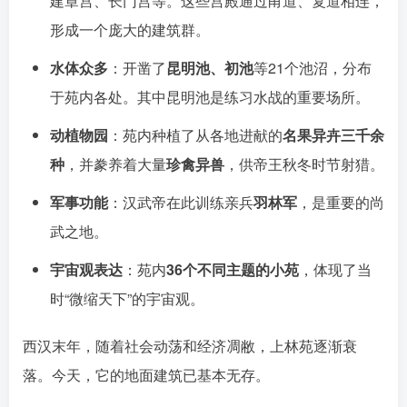
建章宫、长门宫等。这些宫殿通过甬道、复道相连，
形成一个庞大的建筑群󠄹󠅀󠄪󠄢󠄡󠄦󠄞󠄧󠄣󠄞󠄢󠄡󠄦󠄞󠄢󠄦󠅬󠅅󠅃󠄵󠅂󠄪󠅗󠅥󠅕󠅣󠅤󠅬󠅄󠄹󠄽󠄵󠄪󠄢󠄠󠄢󠄦󠄝󠄠󠄨󠄝󠄠󠄨󠄐󠄢󠄢󠄪󠄥󠄢󠄪󠄥󠄠󠅬󠅨󠅙󠅑󠅟󠅗󠅒󠄞󠅓󠅟󠅝󠄐󠇕󠆠󠅿󠇖󠆄󠆩󠇕󠅿󠆈󠇗󠆭󠆁󠄐󠇗󠅹󠅸󠇖󠆍󠅳󠇖󠅹󠅰󠇖󠆌󠅹
。
水体众多
：开凿了
昆明池、初池
等21个池沼，分布
于苑内各处
。其中昆明池是练习水战的重要场所。
动植物园
：苑内种植了从各地进献的
名果异卉三千余
种
，并豢养着大量
珍禽异兽
，供帝王秋冬时节射猎
。
军事功能
：汉武帝在此训练亲兵
羽林军
，是重要的尚
武之地。
宇宙观表达
：苑内
36个不同主题的小苑
，体现了当
时“微缩天下”的宇宙观。
西汉末年，随着社会动荡和经济凋敝，上林苑逐渐衰
落。今天，它的地面建筑已基本无存。󠄹󠅀󠄪󠄢󠄡󠄦󠄞󠄧󠄣󠄞󠄢󠄡󠄦󠄞󠄢󠄦󠅬󠅅󠅃󠄵󠅂󠄪󠅗󠅥󠅕󠅣󠅤󠅬󠅄󠄹󠄽󠄵󠄪󠄢󠄠󠄢󠄦󠄝󠄠󠄨󠄝󠄠󠄨󠄐󠄢󠄢󠄪󠄥󠄢󠄪󠄥󠄠󠅬󠅨󠅙󠅑󠅟󠅗󠅒󠄞󠅓󠅟󠅝󠄐󠇕󠆠󠅿󠇖󠆄󠆩󠇕󠅿󠆈󠇗󠆭󠆁󠄐󠇗󠅹󠅸󠇖󠆍󠅳󠇖󠅹󠅰󠇖󠆌󠅹