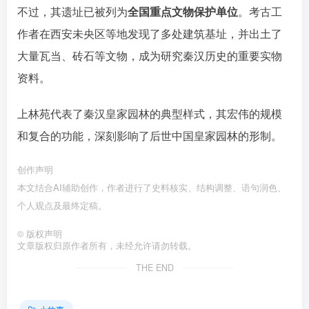
不过，其遗址已被列为
全国重点文物保护单位
。考古工
作者在西安未央区等地发现了多处建筑基址
，并出土了
大量瓦当、砖石等文物
，成为研究秦汉历史的重要实物
资料。
上林苑代表了秦汉皇家园林的典型样式，其宏伟的规模
和复合的功能，深刻影响了后世中国皇家园林的形制。󠄹󠅀󠄪󠄢󠄡󠄦󠄞󠄧󠄣󠄞󠄢󠄡󠄦󠄞󠄢󠄦󠅬󠅅󠅃󠄵󠅂󠄪󠅗󠅥󠅕󠅣󠅤󠅬󠅄󠄹󠄽󠄵󠄪󠄢󠄠󠄢󠄦󠄝󠄠󠄨󠄝󠄠󠄨󠄐󠄢󠄢󠄪󠄥󠄢󠄪󠄥󠄠󠅬󠅨󠅙󠅑󠅟󠅗󠅒󠄞󠅓󠅟󠅝󠄐󠇕󠆠󠅿󠇖󠆄󠆩󠇕󠅿󠆈󠇗󠆭󠆁󠄐󠇗󠅹󠅸󠇖󠆍󠅳󠇖󠅹󠅰󠇖󠆌󠅹
创作声明
本文结合AI辅助创作，作者进行了史料核实、结构调整、语句润色、
个人观点及最终定稿。󠄹󠅀󠄪󠄢󠄡󠄦󠄞󠄧󠄣󠄞󠄢󠄡󠄦󠄞󠄢󠄦󠅬󠅅󠅃󠄵󠅂󠄪󠅗󠅥󠅕󠅣󠅤󠅬󠅄󠄹󠄽󠄵󠄪󠄢󠄠󠄢󠄦󠄝󠄠󠄨󠄝󠄠󠄨󠄐󠄢󠄢󠄪󠄥󠄢󠄪󠄥󠄠󠅬󠅨󠅙󠅑󠅟󠅗󠅒󠄞󠅓󠅟󠅝󠄐󠇕󠆠󠅿󠇖󠆄󠆩󠇕󠅿󠆈󠇗󠆭󠆁󠄐󠇗󠅹󠅸󠇖󠆍󠅳󠇖󠅹󠅰󠇖󠆌󠅹
©
版权声明
文章版权归原作者所有，未经允许请勿转载。
THE END