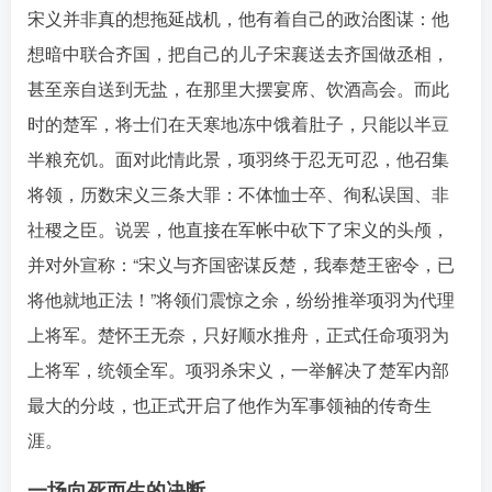
宋义并非真的想拖延战机，他有着自己的政治图谋：他
想暗中联合齐国，把自己的儿子宋襄送去齐国做丞相，
甚至亲自送到无盐，在那里大摆宴席、饮酒高会󠄹󠅀󠄪󠄢󠄡󠄦󠄞󠄧󠄣󠄞󠄢󠄡󠄧󠄞󠄩󠄢󠅬󠅅󠅃󠄵󠅂󠄪󠅗󠅥󠅕󠅣󠅤󠅬󠅄󠄹󠄽󠄵󠄪󠄢󠄠󠄢󠄦󠄝󠄠󠄨󠄝󠄠󠄨󠄐󠄡󠄣󠄪󠄣󠄤󠄪󠄡󠄣󠅬󠅨󠅙󠅑󠅟󠅗󠅒󠄞󠅓󠅟󠅝󠄐󠇕󠆠󠅿󠇖󠆄󠆩󠇕󠅿󠆈󠇗󠆭󠆁󠄐󠇗󠅹󠅸󠇖󠆍󠅳󠇖󠅹󠅰󠇖󠆌󠅹
。而此
时的楚军，将士们在天寒地冻中饿着肚子，只能以半豆
半粮充饥󠄹󠅀󠄪󠄢󠄡󠄦󠄞󠄧󠄣󠄞󠄢󠄡󠄧󠄞󠄩󠄢󠅬󠅅󠅃󠄵󠅂󠄪󠅗󠅥󠅕󠅣󠅤󠅬󠅄󠄹󠄽󠄵󠄪󠄢󠄠󠄢󠄦󠄝󠄠󠄨󠄝󠄠󠄨󠄐󠄡󠄣󠄪󠄣󠄤󠄪󠄡󠄣󠅬󠅨󠅙󠅑󠅟󠅗󠅒󠄞󠅓󠅟󠅝󠄐󠇕󠆠󠅿󠇖󠆄󠆩󠇕󠅿󠆈󠇗󠆭󠆁󠄐󠇗󠅹󠅸󠇖󠆍󠅳󠇖󠅹󠅰󠇖󠆌󠅹
。面对此情此景，项羽终于忍无可忍，他召集
将领，历数宋义三条大罪：不体恤士卒、徇私误国、非
社稷之臣󠄹󠅀󠄪󠄢󠄡󠄦󠄞󠄧󠄣󠄞󠄢󠄡󠄧󠄞󠄩󠄢󠅬󠅅󠅃󠄵󠅂󠄪󠅗󠅥󠅕󠅣󠅤󠅬󠅄󠄹󠄽󠄵󠄪󠄢󠄠󠄢󠄦󠄝󠄠󠄨󠄝󠄠󠄨󠄐󠄡󠄣󠄪󠄣󠄤󠄪󠄡󠄣󠅬󠅨󠅙󠅑󠅟󠅗󠅒󠄞󠅓󠅟󠅝󠄐󠇕󠆠󠅿󠇖󠆄󠆩󠇕󠅿󠆈󠇗󠆭󠆁󠄐󠇗󠅹󠅸󠇖󠆍󠅳󠇖󠅹󠅰󠇖󠆌󠅹
。说罢，他直接在军帐中砍下了宋义的头颅，
并对外宣称：“宋义与齐国密谋反楚，我奉楚王密令，已
将他就地正法！”󠄹󠅀󠄪󠄢󠄡󠄦󠄞󠄧󠄣󠄞󠄢󠄡󠄧󠄞󠄩󠄢󠅬󠅅󠅃󠄵󠅂󠄪󠅗󠅥󠅕󠅣󠅤󠅬󠅄󠄹󠄽󠄵󠄪󠄢󠄠󠄢󠄦󠄝󠄠󠄨󠄝󠄠󠄨󠄐󠄡󠄣󠄪󠄣󠄤󠄪󠄡󠄣󠅬󠅨󠅙󠅑󠅟󠅗󠅒󠄞󠅓󠅟󠅝󠄐󠇕󠆠󠅿󠇖󠆄󠆩󠇕󠅿󠆈󠇗󠆭󠆁󠄐󠇗󠅹󠅸󠇖󠆍󠅳󠇖󠅹󠅰󠇖󠆌󠅹
将领们震惊之余，纷纷推举项羽为代理
上将军。楚怀王无奈，只好顺水推舟，正式任命项羽为
上将军，统领全军󠄹󠅀󠄪󠄢󠄡󠄦󠄞󠄧󠄣󠄞󠄢󠄡󠄧󠄞󠄩󠄢󠅬󠅅󠅃󠄵󠅂󠄪󠅗󠅥󠅕󠅣󠅤󠅬󠅄󠄹󠄽󠄵󠄪󠄢󠄠󠄢󠄦󠄝󠄠󠄨󠄝󠄠󠄨󠄐󠄡󠄣󠄪󠄣󠄤󠄪󠄡󠄣󠅬󠅨󠅙󠅑󠅟󠅗󠅒󠄞󠅓󠅟󠅝󠄐󠇕󠆠󠅿󠇖󠆄󠆩󠇕󠅿󠆈󠇗󠆭󠆁󠄐󠇗󠅹󠅸󠇖󠆍󠅳󠇖󠅹󠅰󠇖󠆌󠅹
。项羽杀宋义，一举解决了楚军内部
最大的分歧，也正式开启了他作为军事领袖的传奇生
涯。󠄹󠅀󠄪󠄢󠄡󠄦󠄞󠄧󠄣󠄞󠄢󠄡󠄧󠄞󠄩󠄢󠅬󠅅󠅃󠄵󠅂󠄪󠅗󠅥󠅕󠅣󠅤󠅬󠅄󠄹󠄽󠄵󠄪󠄢󠄠󠄢󠄦󠄝󠄠󠄨󠄝󠄠󠄨󠄐󠄡󠄣󠄪󠄣󠄤󠄪󠄡󠄣󠅬󠅨󠅙󠅑󠅟󠅗󠅒󠄞󠅓󠅟󠅝󠄐󠇕󠆠󠅿󠇖󠆄󠆩󠇕󠅿󠆈󠇗󠆭󠆁󠄐󠇗󠅹󠅸󠇖󠆍󠅳󠇖󠅹󠅰󠇖󠆌󠅹
一场向死而生的决断