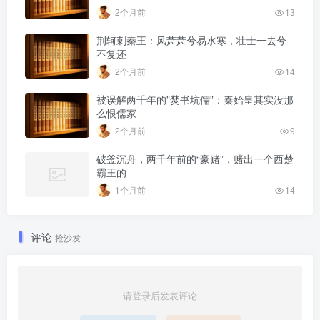
2个月前
13
荆轲刺秦王：风萧萧兮易水寒，壮士一去兮
不复还
2个月前
14
被误解两千年的”焚书坑儒”：秦始皇其实没那
么恨儒家
2个月前
9
破釜沉舟，两千年前的“豪赌”，赌出一个西楚
霸王的
1个月前
14
评论
抢沙发
请登录后发表评论