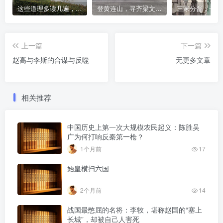
这些道理多读几遍，凡事豁然开朗
登黄连山，寻齐梁文化，这座免费森林公园藏着千年风雅与山野诗意
上一篇
下一篇
赵高与李斯的合谋与反噬
无更多文章
相关推荐
中国历史上第一次大规模农民起义：陈胜吴
广为何打响反秦第一枪？
1个月前
17
始皇横扫六国
2个月前
14
战国最憋屈的名将：李牧，堪称赵国的“塞上
长城”，却被自己人害死