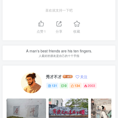
喜欢就支持一下吧
点赞
1
分享
收藏
A man's best friends are his ten fingers.
人最好的朋友是自己的十个手指
秀才不才
关注
131
0
134
2003