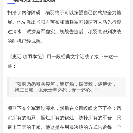
扫清了内部障碍，项羽终于可以按照自己的构想全力施
展。他先派出当阳君英布和蒲将军率领两万人马先行渡
过漳水，试探秦军虚实。初战告捷后，项羽意识到决战
的时机已经成熟。󠄹󠅀󠄪󠄢󠄡󠄦󠄞󠄧󠄣󠄞󠄢󠄡󠄧󠄞󠄩󠄢󠅬󠅅󠅃󠄵󠅂󠄪󠅗󠅥󠅕󠅣󠅤󠅬󠅄󠄹󠄽󠄵󠄪󠄢󠄠󠄢󠄦󠄝󠄠󠄨󠄝󠄠󠄨󠄐󠄡󠄣󠄪󠄣󠄤󠄪󠄡󠄣󠅬󠅨󠅙󠅑󠅟󠅗󠅒󠄞󠅓󠅟󠅝󠄐󠇕󠆠󠅿󠇖󠆄󠆩󠇕󠅿󠆈󠇗󠆭󠆁󠄐󠇗󠅹󠅸󠇖󠆍󠅳󠇖󠅹󠅰󠇖󠆌󠅹
《史记·项羽本纪》用一段经典文字记载了接下来这一
幕：
“项羽乃悉引兵渡河，皆沉船，破釜甑，烧庐舍，
持三日粮，以示士卒必死，无一还心。”󠄹󠅀󠄪󠄢󠄡󠄦󠄞󠄧󠄣󠄞󠄢󠄡󠄧󠄞󠄩󠄢󠅬󠅅󠅃󠄵󠅂󠄪󠅗󠅥󠅕󠅣󠅤󠅬󠅄󠄹󠄽󠄵󠄪󠄢󠄠󠄢󠄦󠄝󠄠󠄨󠄝󠄠󠄨󠄐󠄡󠄣󠄪󠄣󠄤󠄪󠄡󠄣󠅬󠅨󠅙󠅑󠅟󠅗󠅒󠄞󠅓󠅟󠅝󠄐󠇕󠆠󠅿󠇖󠆄󠆩󠇕󠅿󠆈󠇗󠆭󠆁󠄐󠇗󠅹󠅸󠇖󠆍󠅳󠇖󠅹󠅰󠇖󠆌󠅹
项羽下令全军渡过漳水，然后在众目睽睽之下下令：
凿
沉所有的船只、砸烂所有的锅灶、烧掉所有的军营、只
带上三天的干粮。他这是在用最决绝的方式告诉每一个