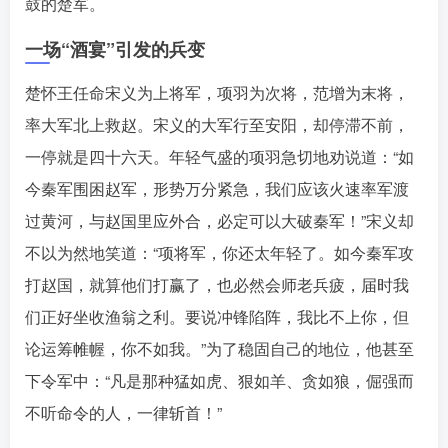
鼓的楚军。󠄹󠅀󠄪󠄢󠄡󠄦󠄞󠄧󠄣󠄞󠄢󠄡󠄧󠄞󠄩󠄢󠅬󠅅󠅃󠄵󠅂󠄪󠅗󠅥󠅕󠅣󠅤󠅬󠅄󠄹󠄽󠄵󠄪󠄢󠄠󠄢󠄦󠄝󠄠󠄨󠄝󠄠󠄨󠄐󠄡󠄣󠄪󠄣󠄤󠄪󠄡󠄣󠅬󠅨󠅙󠅑󠅟󠅗󠅒󠄞󠅓󠅟󠅝󠄐󠇕󠆠󠅿󠇖󠆄󠆩󠇕󠅿󠆈󠇗󠆭󠆁󠄐󠇗󠅹󠅸󠇖󠆍󠅳󠇖󠅹󠅰󠇖󠆌󠅹
一场“酒宴”引发的兵变
楚怀王任命宋义为上将军，项羽为次将，范增为末将，
率大军北上救赵󠄹󠅀󠄪󠄢󠄡󠄦󠄞󠄧󠄣󠄞󠄢󠄡󠄧󠄞󠄩󠄢󠅬󠅅󠅃󠄵󠅂󠄪󠅗󠅥󠅕󠅣󠅤󠅬󠅄󠄹󠄽󠄵󠄪󠄢󠄠󠄢󠄦󠄝󠄠󠄨󠄝󠄠󠄨󠄐󠄡󠄣󠄪󠄣󠄤󠄪󠄡󠄣󠅬󠅨󠅙󠅑󠅟󠅗󠅒󠄞󠅓󠅟󠅝󠄐󠇕󠆠󠅿󠇖󠆄󠆩󠇕󠅿󠆈󠇗󠆭󠆁󠄐󠇗󠅹󠅸󠇖󠆍󠅳󠇖󠅹󠅰󠇖󠆌󠅹
。宋义的大军行至安阳，却停滞不前，
一停就是四十六天
。年轻气盛的项羽急切地劝说道：“如
今秦军围困赵军，形势万分紧急，我们应该火速率军渡
过黄河，与赵国里应外合，必定可以大破秦军！”󠄹󠅀󠄪󠄢󠄡󠄦󠄞󠄧󠄣󠄞󠄢󠄡󠄧󠄞󠄩󠄢󠅬󠅅󠅃󠄵󠅂󠄪󠅗󠅥󠅕󠅣󠅤󠅬󠅄󠄹󠄽󠄵󠄪󠄢󠄠󠄢󠄦󠄝󠄠󠄨󠄝󠄠󠄨󠄐󠄡󠄣󠄪󠄣󠄤󠄪󠄡󠄣󠅬󠅨󠅙󠅑󠅟󠅗󠅒󠄞󠅓󠅟󠅝󠄐󠇕󠆠󠅿󠇖󠆄󠆩󠇕󠅿󠆈󠇗󠆭󠆁󠄐󠇗󠅹󠅸󠇖󠆍󠅳󠇖󠅹󠅰󠇖󠆌󠅹
宋义却
不以为然地笑道：“项将军，你还太年轻了。如今秦军攻
打赵国，就算他们打赢了，也必然会师老兵疲，届时我
们正好坐收渔翁之利。要说冲锋陷阵，我比不上你，但
论运筹帷幄，你不如我。”󠄹󠅀󠄪󠄢󠄡󠄦󠄞󠄧󠄣󠄞󠄢󠄡󠄧󠄞󠄩󠄢󠅬󠅅󠅃󠄵󠅂󠄪󠅗󠅥󠅕󠅣󠅤󠅬󠅄󠄹󠄽󠄵󠄪󠄢󠄠󠄢󠄦󠄝󠄠󠄨󠄝󠄠󠄨󠄐󠄡󠄣󠄪󠄣󠄤󠄪󠄡󠄣󠅬󠅨󠅙󠅑󠅟󠅗󠅒󠄞󠅓󠅟󠅝󠄐󠇕󠆠󠅿󠇖󠆄󠆩󠇕󠅿󠆈󠇗󠆭󠆁󠄐󠇗󠅹󠅸󠇖󠆍󠅳󠇖󠅹󠅰󠇖󠆌󠅹
为了稳固自己的地位，他甚至
下令军中：“凡是那种猛如虎、狠如羊、贪如狼，倔强而
不听命令的人，一律斩首！”󠄹󠅀󠄪󠄢󠄡󠄦󠄞󠄧󠄣󠄞󠄢󠄡󠄧󠄞󠄩󠄢󠅬󠅅󠅃󠄵󠅂󠄪󠅗󠅥󠅕󠅣󠅤󠅬󠅄󠄹󠄽󠄵󠄪󠄢󠄠󠄢󠄦󠄝󠄠󠄨󠄝󠄠󠄨󠄐󠄡󠄣󠄪󠄣󠄤󠄪󠄡󠄣󠅬󠅨󠅙󠅑󠅟󠅗󠅒󠄞󠅓󠅟󠅝󠄐󠇕󠆠󠅿󠇖󠆄󠆩󠇕󠅿󠆈󠇗󠆭󠆁󠄐󠇗󠅹󠅸󠇖󠆍󠅳󠇖󠅹󠅰󠇖󠆌󠅹