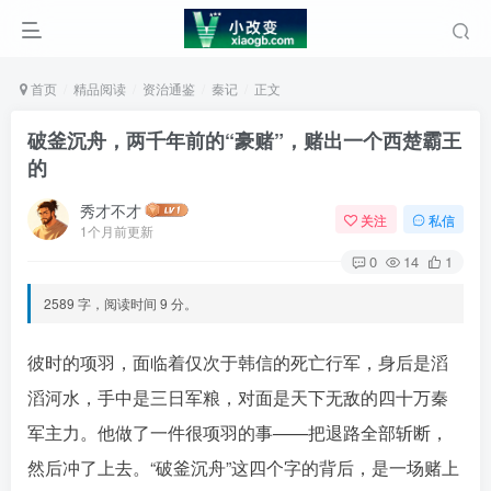
首页
精品阅读
资治通鉴
秦记
正文
破釜沉舟，两千年前的“豪赌”，赌出一个西楚霸王
的
秀才不才
关注
私信
1个月前更新
0
14
1
2589 字，阅读时间 9 分。
彼时的项羽，面临着仅次于韩信的死亡行军，身后是滔
滔河水，手中是三日军粮，对面是天下无敌的四十万秦
军主力。他做了一件很项羽的事——把退路全部斩断，
然后冲了上去。“破釜沉舟”这四个字的背后，是一场赌上