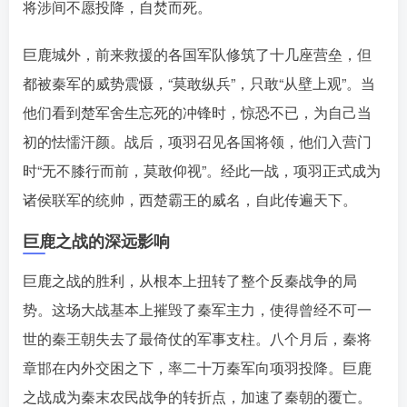
将涉间不愿投降，自焚而死。󠄹󠅀󠄪󠄢󠄡󠄦󠄞󠄧󠄣󠄞󠄢󠄡󠄧󠄞󠄩󠄢󠅬󠅅󠅃󠄵󠅂󠄪󠅗󠅥󠅕󠅣󠅤󠅬󠅄󠄹󠄽󠄵󠄪󠄢󠄠󠄢󠄦󠄝󠄠󠄨󠄝󠄠󠄨󠄐󠄡󠄣󠄪󠄣󠄤󠄪󠄡󠄣󠅬󠅨󠅙󠅑󠅟󠅗󠅒󠄞󠅓󠅟󠅝󠄐󠇕󠆠󠅿󠇖󠆄󠆩󠇕󠅿󠆈󠇗󠆭󠆁󠄐󠇗󠅹󠅸󠇖󠆍󠅳󠇖󠅹󠅰󠇖󠆌󠅹
巨鹿城外，前来救援的各国军队修筑了十几座营垒，但
都被秦军的威势震慑，“莫敢纵兵”，只敢“从壁上观”󠄹󠅀󠄪󠄢󠄡󠄦󠄞󠄧󠄣󠄞󠄢󠄡󠄧󠄞󠄩󠄢󠅬󠅅󠅃󠄵󠅂󠄪󠅗󠅥󠅕󠅣󠅤󠅬󠅄󠄹󠄽󠄵󠄪󠄢󠄠󠄢󠄦󠄝󠄠󠄨󠄝󠄠󠄨󠄐󠄡󠄣󠄪󠄣󠄤󠄪󠄡󠄣󠅬󠅨󠅙󠅑󠅟󠅗󠅒󠄞󠅓󠅟󠅝󠄐󠇕󠆠󠅿󠇖󠆄󠆩󠇕󠅿󠆈󠇗󠆭󠆁󠄐󠇗󠅹󠅸󠇖󠆍󠅳󠇖󠅹󠅰󠇖󠆌󠅹
。当
他们看到楚军舍生忘死的冲锋时，惊恐不已，为自己当
初的怯懦汗颜。战后，项羽召见各国将领，他们入营门
时“无不膝行而前，莫敢仰视”󠄹󠅀󠄪󠄢󠄡󠄦󠄞󠄧󠄣󠄞󠄢󠄡󠄧󠄞󠄩󠄢󠅬󠅅󠅃󠄵󠅂󠄪󠅗󠅥󠅕󠅣󠅤󠅬󠅄󠄹󠄽󠄵󠄪󠄢󠄠󠄢󠄦󠄝󠄠󠄨󠄝󠄠󠄨󠄐󠄡󠄣󠄪󠄣󠄤󠄪󠄡󠄣󠅬󠅨󠅙󠅑󠅟󠅗󠅒󠄞󠅓󠅟󠅝󠄐󠇕󠆠󠅿󠇖󠆄󠆩󠇕󠅿󠆈󠇗󠆭󠆁󠄐󠇗󠅹󠅸󠇖󠆍󠅳󠇖󠅹󠅰󠇖󠆌󠅹
。经此一战，项羽正式成为
诸侯联军的统帅，西楚霸王的威名，自此传遍天下。󠄹󠅀󠄪󠄢󠄡󠄦󠄞󠄧󠄣󠄞󠄢󠄡󠄧󠄞󠄩󠄢󠅬󠅅󠅃󠄵󠅂󠄪󠅗󠅥󠅕󠅣󠅤󠅬󠅄󠄹󠄽󠄵󠄪󠄢󠄠󠄢󠄦󠄝󠄠󠄨󠄝󠄠󠄨󠄐󠄡󠄣󠄪󠄣󠄤󠄪󠄡󠄣󠅬󠅨󠅙󠅑󠅟󠅗󠅒󠄞󠅓󠅟󠅝󠄐󠇕󠆠󠅿󠇖󠆄󠆩󠇕󠅿󠆈󠇗󠆭󠆁󠄐󠇗󠅹󠅸󠇖󠆍󠅳󠇖󠅹󠅰󠇖󠆌󠅹
巨鹿之战的深远影响
巨鹿之战的胜利，从根本上扭转了整个反秦战争的局
势。这场大战基本上摧毁了秦军主力，使得曾经不可一
世的秦王朝失去了最倚仗的军事支柱。八个月后，秦将
章邯在内外交困之下，率二十万秦军向项羽投降󠄹󠅀󠄪󠄢󠄡󠄦󠄞󠄧󠄣󠄞󠄢󠄡󠄧󠄞󠄩󠄢󠅬󠅅󠅃󠄵󠅂󠄪󠅗󠅥󠅕󠅣󠅤󠅬󠅄󠄹󠄽󠄵󠄪󠄢󠄠󠄢󠄦󠄝󠄠󠄨󠄝󠄠󠄨󠄐󠄡󠄣󠄪󠄣󠄤󠄪󠄡󠄣󠅬󠅨󠅙󠅑󠅟󠅗󠅒󠄞󠅓󠅟󠅝󠄐󠇕󠆠󠅿󠇖󠆄󠆩󠇕󠅿󠆈󠇗󠆭󠆁󠄐󠇗󠅹󠅸󠇖󠆍󠅳󠇖󠅹󠅰󠇖󠆌󠅹
。巨鹿
之战成为秦末农民战争的转折点，加速了秦朝的覆亡
。