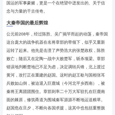
国运的军事豪赌，更是一个在绝望中迸发出的、关于信
念与力量的千古传奇。󠄹󠅀󠄪󠄢󠄡󠄦󠄞󠄧󠄣󠄞󠄢󠄡󠄧󠄞󠄩󠄢󠅬󠅅󠅃󠄵󠅂󠄪󠅗󠅥󠅕󠅣󠅤󠅬󠅄󠄹󠄽󠄵󠄪󠄢󠄠󠄢󠄦󠄝󠄠󠄨󠄝󠄠󠄨󠄐󠄡󠄣󠄪󠄣󠄤󠄪󠄡󠄣󠅬󠅨󠅙󠅑󠅟󠅗󠅒󠄞󠅓󠅟󠅝󠄐󠇕󠆠󠅿󠇖󠆄󠆩󠇕󠅿󠆈󠇗󠆭󠆁󠄐󠇗󠅹󠅸󠇖󠆍󠅳󠇖󠅹󠅰󠇖󠆌󠅹
大秦帝国的最后辉煌
公元前208年，经过陈胜、吴广揭竿而起的动荡，秦帝国
这台庞大的战争机器在名将章邯的带领下，似乎又重新
运转了起来。他先是击溃了声势浩大的张楚政权，陈胜
败亡；随后又在定陶一战中大败楚军，斩杀项梁。章邯
错误地判断楚地已不足为虑，决定调转兵锋，北上渡过
黄河，攻打正在重建的赵国。这时的赵王歇与国相张耳
兵败如山倒，被迫退入巨鹿城（今河北平乡西南），被
秦将王离团团围住。章邯则率二十万大军驻扎在巨鹿南
面的棘原，修筑甬道为围城秦军源源不断地运送粮草󠄹󠅀󠄪󠄢󠄡󠄦󠄞󠄧󠄣󠄞󠄢󠄡󠄧󠄞󠄩󠄢󠅬󠅅󠅃󠄵󠅂󠄪󠅗󠅥󠅕󠅣󠅤󠅬󠅄󠄹󠄽󠄵󠄪󠄢󠄠󠄢󠄦󠄝󠄠󠄨󠄝󠄠󠄨󠄐󠄡󠄣󠄪󠄣󠄤󠄪󠄡󠄣󠅬󠅨󠅙󠅑󠅟󠅗󠅒󠄞󠅓󠅟󠅝󠄐󠇕󠆠󠅿󠇖󠆄󠆩󠇕󠅿󠆈󠇗󠆭󠆁󠄐󠇗󠅹󠅸󠇖󠆍󠅳󠇖󠅹󠅰󠇖󠆌󠅹
。
赵国危在旦夕，不断向各国求援，这其中也包括重整旗