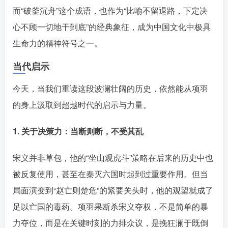
而“破釜沉舟”这个成语，也作为“比喻不留退路，下定决
心不顾一切地干到底”的经典象征，成为中国文化中极具
生命力的精神符号之一。󠄹󠅀󠄪󠄢󠄡󠄦󠄞󠄧󠄣󠄞󠄢󠄡󠄧󠄞󠄩󠄢󠅬󠅅󠅃󠄵󠅂󠄪󠅗󠅥󠅕󠅣󠅤󠅬󠅄󠄹󠄽󠄵󠄪󠄢󠄠󠄢󠄦󠄝󠄠󠄨󠄝󠄠󠄨󠄐󠄡󠄣󠄪󠄣󠄤󠄪󠄡󠄣󠅬󠅨󠅙󠅑󠅟󠅗󠅒󠄞󠅓󠅟󠅝󠄐󠇕󠆠󠅿󠇖󠆄󠆩󠇕󠅿󠆈󠇗󠆭󠆁󠄐󠇗󠅹󠅸󠇖󠆍󠅳󠇖󠅹󠅰󠇖󠆌󠅹
当代启示
今天，当我们重读这段波澜壮阔的历史，依然能从项羽
的身上汲取到超越时代的启示与力量。󠄹󠅀󠄪󠄢󠄡󠄦󠄞󠄧󠄣󠄞󠄢󠄡󠄧󠄞󠄩󠄢󠅬󠅅󠅃󠄵󠅂󠄪󠅗󠅥󠅕󠅣󠅤󠅬󠅄󠄹󠄽󠄵󠄪󠄢󠄠󠄢󠄦󠄝󠄠󠄨󠄝󠄠󠄨󠄐󠄡󠄣󠄪󠄣󠄤󠄪󠄡󠄣󠅬󠅨󠅙󠅑󠅟󠅗󠅒󠄞󠅓󠅟󠅝󠄐󠇕󠆠󠅿󠇖󠆄󠆩󠇕󠅿󠆈󠇗󠆭󠆁󠄐󠇗󠅹󠅸󠇖󠆍󠅳󠇖󠅹󠅰󠇖󠆌󠅹
1. 关于决策力：当断则断，不受其乱
宋义并非草包，他的“坐山观虎斗”策略在后来的历史中也
被反复使用，甚至在秦灭六国时起到过重要作用。但当
局面演变到“赵亡则楚危”的紧要关头时，他的观望就成了
足以亡国的毒药。项羽果断杀宋义夺权，不是简单的暴
力夺位，而是在关键时刻的力排众议，是挽狂澜于既倒