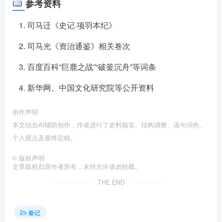
参考资料
司马迁《史记·项羽本纪》
司马光《资治通鉴》相关卷次
百度百科“巨鹿之战”“破釜沉舟”等词条
新华网、中国文化研究院等公开资料
创作声明
本文结合AI辅助创作，作者进行了史料核实、结构调整、语句润色、
个人观点及最终定稿。󠄹󠅀󠄪󠄢󠄡󠄦󠄞󠄧󠄣󠄞󠄢󠄡󠄧󠄞󠄩󠄢󠅬󠅅󠅃󠄵󠅂󠄪󠅗󠅥󠅕󠅣󠅤󠅬󠅄󠄹󠄽󠄵󠄪󠄢󠄠󠄢󠄦󠄝󠄠󠄨󠄝󠄠󠄨󠄐󠄡󠄣󠄪󠄣󠄤󠄪󠄡󠄣󠅬󠅨󠅙󠅑󠅟󠅗󠅒󠄞󠅓󠅟󠅝󠄐󠇕󠆠󠅿󠇖󠆄󠆩󠇕󠅿󠆈󠇗󠆭󠆁󠄐󠇗󠅹󠅸󠇖󠆍󠅳󠇖󠅹󠅰󠇖󠆌󠅹
©
版权声明
文章版权归原作者所有，未经允许请勿转载。
THE END
秦记