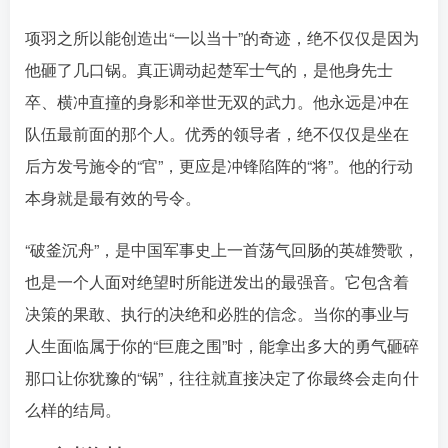
项羽之所以能创造出“一以当十”的奇迹，绝不仅仅是因为
他砸了几口锅。真正调动起楚军士气的，是他身先士
卒、横冲直撞的身影和举世无双的武力。他永远是冲在
队伍最前面的那个人。优秀的领导者，绝不仅仅是坐在
后方发号施令的“官”，更应是冲锋陷阵的“将”。他的行动
本身就是最有效的号令。󠄹󠅀󠄪󠄢󠄡󠄦󠄞󠄧󠄣󠄞󠄢󠄡󠄧󠄞󠄩󠄢󠅬󠅅󠅃󠄵󠅂󠄪󠅗󠅥󠅕󠅣󠅤󠅬󠅄󠄹󠄽󠄵󠄪󠄢󠄠󠄢󠄦󠄝󠄠󠄨󠄝󠄠󠄨󠄐󠄡󠄣󠄪󠄣󠄤󠄪󠄡󠄣󠅬󠅨󠅙󠅑󠅟󠅗󠅒󠄞󠅓󠅟󠅝󠄐󠇕󠆠󠅿󠇖󠆄󠆩󠇕󠅿󠆈󠇗󠆭󠆁󠄐󠇗󠅹󠅸󠇖󠆍󠅳󠇖󠅹󠅰󠇖󠆌󠅹
“破釜沉舟”，是中国军事史上一首荡气回肠的英雄赞歌，
也是一个人面对绝望时所能迸发出的最强音。它包含着
决策的果敢、执行的决绝和必胜的信念。当你的事业与
人生面临属于你的“巨鹿之围”时，能拿出多大的勇气砸碎
那口让你犹豫的“锅”，往往就直接决定了你最终会走向什
么样的结局。󠄹󠅀󠄪󠄢󠄡󠄦󠄞󠄧󠄣󠄞󠄢󠄡󠄧󠄞󠄩󠄢󠅬󠅅󠅃󠄵󠅂󠄪󠅗󠅥󠅕󠅣󠅤󠅬󠅄󠄹󠄽󠄵󠄪󠄢󠄠󠄢󠄦󠄝󠄠󠄨󠄝󠄠󠄨󠄐󠄡󠄣󠄪󠄣󠄤󠄪󠄡󠄣󠅬󠅨󠅙󠅑󠅟󠅗󠅒󠄞󠅓󠅟󠅝󠄐󠇕󠆠󠅿󠇖󠆄󠆩󠇕󠅿󠆈󠇗󠆭󠆁󠄐󠇗󠅹󠅸󠇖󠆍󠅳󠇖󠅹󠅰󠇖󠆌󠅹