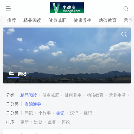
推荐
精品阅读
健身减肥
健康养生
幼孩教育
营养
秦记
分类
精品阅读
健身减肥
健康养生
幼孩教育
营养生活
子分类
资治通鉴
子分类
周记
小故事
秦记
汉记
魏记
排序
更新
浏览
点赞
评论