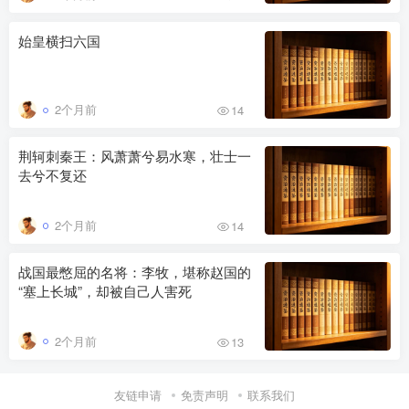
始皇横扫六国
2个月前
14
荆轲刺秦王：风萧萧兮易水寒，壮士一
去兮不复还
2个月前
14
战国最憋屈的名将：李牧，堪称赵国的
“塞上长城”，却被自己人害死
2个月前
13
友链申请
免责声明
联系我们