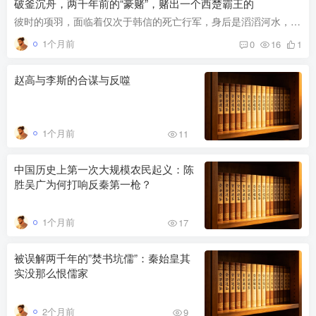
破釜沉舟，两千年前的“豪赌”，赌出一个西楚霸王的
彼时的项羽，面临着仅次于韩信的死亡行军，身后是滔滔河水，手中是三日军粮，对面是天下无敌的四十万秦军主力。他做了一件很项羽的事——把退路全部斩断，然后冲了上去。“破釜沉舟”这四个字的...
1个月前
0
16
1
赵高与李斯的合谋与反噬
1个月前
11
中国历史上第一次大规模农民起义：陈
胜吴广为何打响反秦第一枪？
1个月前
17
被误解两千年的”焚书坑儒”：秦始皇其
实没那么恨儒家
2个月前
9